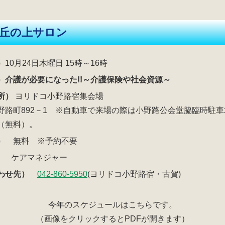
の丘の上サロン
）
10月24日木曜日 15時～16時
）介護が必要になった!!～介護保険や社会資源～
所）
ヨリドコ小野路宿集会場
野路町892－1 ※自動車で来場の際は小野路公会堂脇臨時駐
（無料）。
）
無料 ※予約不要
）
ケアマネジャー
わせ先）
042-860-5950
(ヨリドコ小野路宿・古賀)
今年のスケジュールはこちらです。
（画像をクリックするとPDFが開きます）