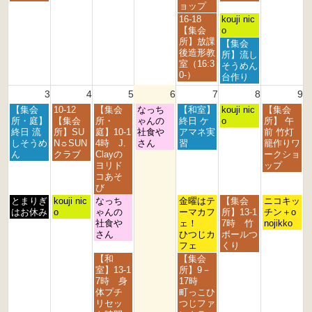
0
0
0
0
0
2
2
月
月
月
月
月
ョップ
2
2
2
2
2
6
6
2
2
3
1
2
金
土
16-18
kouji nic
6
6
6
6
6
7
8
1
s
n
曜
曜
【集会
o
t
t
s
t
d
日,
日,
所】放課
土
【集会
h
h
t
2
2
7
8
後造形教
曜
所】流し
2
2
2
0
0
月
月
室（16:3
日,
そうめん
0
0
0
2
2
3
1
0-）
8
台作り
2
2
2
6
6
1
s
月
3
4
5
6
7
8
9
6
6
6
s
t
1
t
2
月
火
水
木
金
土
日
【集会
10-12
【集会
なっち
【和室】
s
kouji nic
【集会
2
0
曜
曜
曜
曜
曜
曜
曜
所・庭】
【集会
所・
ゃんの
終日 ケ
t
o
所】 午
0
2
日,
日,
日,
日,
日,
日,
日,
終日 流
所】SU
庭】10-1
社食や
アマネ実
2
前 竹灯
2
6
8
8
8
8
8
8
8
しそうめ
N☼SUN
4時 J.
さん
習
0
籠作りワ
6
月
月
月
月
月
月
月
ん
クラブ
Clayの
2
ークショ
3
4
5
6
7
8
9
ヨリド
6
ップ
r
t
t
t
t
t
t
コあそ
d
h
h
h
h
h
h
び
2
2
2
2
2
2
2
月
火
水
金
土
日
とまりぎ
kouji nic
なっち
金曜はテ
【集会
ニコキッ
0
0
0
0
0
0
0
曜
曜
曜
曜
曜
曜
はお休み
o
ゃんの
ーマカフ
所】13-1
チン＋o
2
2
2
2
2
2
2
日,
日,
日,
日,
日,
日,
社食や
ェ！
7時 竹
nojikko
6
6
6
6
6
6
6
8
8
8
8
8
8
さん
ひつじカ
ボールつ
月
月
月
月
月
月
フェ
くり
3
4
5
7
8
9
水
金
【和
【集会
r
t
t
t
t
t
曜
曜
室】13-1
所】9－
d
h
h
h
h
h
日,
日,
7時 身
17時
2
2
2
2
2
2
8
8
体プチ
町っこひ
0
0
0
0
0
0
月
月
リセッ
つじファ
2
2
2
2
2
2