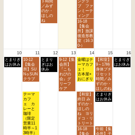
5
7
ト時間
ンクラ
6
6
6
6
6
6
t
t
／みず
ブ ファ
h
h
のか・
ンミーテ
2
2
ほしの
ィング
0
0
ね
金
16-18
2
2
曜
【集会
6
6
日,
所】放課
8
後造形教
月
室（16:3
7
0-）
t
10
11
12
13
14
15
16
h
月
火
水
木
金
土
日
とまりぎ
10-12
とまり
9-12【集
2
金曜はテ
【和室】
とまりぎ
曜
曜
曜
曜
曜
曜
曜
はお休み
【集会
ぎはお
会所】
0
ーマカフ
9～17時
はお休み
日,
日,
日,
日,
日,
日,
日,
所】SU
休み
『こも
2
ェ！
身体プチ
8
8
8
8
8
8
8
N☼SUN
れびの
6
古本屋×
リセット
月
月
月
月
月
月
月
クラブ
会』グ
おにぎり
時間／み
1
1
1
1
1
1
1
リーフ
ずのか・
0
1
2
3
4
5
6
ケア
ほしのね
t
t
t
t
t
t
t
火
金
土
テーマ
【和室】
とまりぎ
h
h
h
h
h
h
h
曜
曜
曜
カフ
終日 み
はお休み
2
2
2
2
2
2
2
日,
日,
日,
ェ カ
ずのか・
0
0
0
0
0
0
0
8
8
8
レーと
ほしの
2
2
2
2
2
2
2
月
月
月
珈琲
ね ヨリ
6
6
6
6
6
6
6
1
1
1
（限定
ドコ・リ
1
4
5
営業11
トリート
t
t
t
時半～1
金
土
16-18
午前【集
h
h
h
3時半）
曜
曜
【集会
会所】子