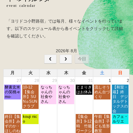
o
k
「ヨリドコ小野路宿」では毎月、様々なイベントを行っていま
す。以下のスケジュール表から各イベントをクリックして詳細
を確認してください。
2026年 8月
今日
月
火
水
木
金
土
日
27
28
29
30
31
1
2
月
火
水
木
金
土
日
酵素玄米
10-12
なっち
なっち
とまりぎ
流しそう
【和室・
曜
曜
曜
曜
曜
曜
曜
の笑桃-e
【集会
ゃんの
ゃんの
はお休み
めん台づ
蔵】終
日,
日,
日,
日,
日,
日,
日,
mo-
所】SU
社食や
社食や
くり
日 デジ
7
7
7
7
7
8
8
N☼SUN
さん
さん
タルデト
月
月
月
月
月
月
月
クラブ
ックスの
2
2
2
3
3
1
2
会
7
8
9
0
1
s
n
月
火
金
土
日
終日【集
kouji nic
【集会
午前【集
カフェ・
t
t
t
t
s
t
d
曜
曜
曜
曜
曜
会所】み
o
所】9-12
会所】子
ルリエ
h
h
h
h
t
2
2
日,
日,
日,
日,
日,
ずのか・
時 竹籠
ども造形
2
2
2
2
2
0
0
7
7
7
8
8
ほしのね
ワークシ
教室