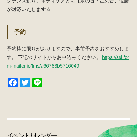
グランス創り、ボディケアとも【水の香・星の音】佐藤
が対応いたします☆
予約
予約枠に限りがありますので、事前予約をおすすめしま
す。
下記のサイトからお申込みください。
https://ssl.for
m-mailer.jp/fms/a66783b5716049
F
T
Li
a
wi
n
c
tt
e
e
er
b
o