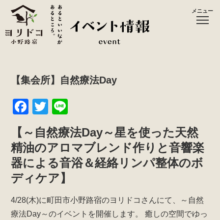
メニュー
【集会所】自然療法Day
F
T
Li
a
wi
n
【～自然療法Day～星を使った天然
c
tt
e
精油のアロマブレンド作りと音響楽
e
er
器による音浴＆経絡リンパ整体のボ
b
ディケア】
o
o
4/28(木)に町田市小野路宿のヨリドコさんにて、～自然
k
療法Day～のイベントを開催します。
癒しの空間でゆっ