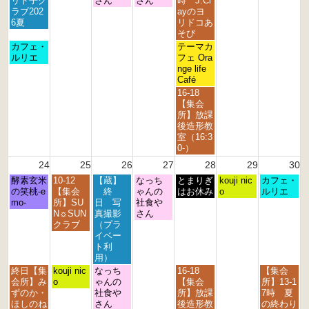
リド子ク
さん
さん
時 J.Cl
月
月
月
月
月
月
ラブ202
ayのヨ
1
1
1
2
2
2
6夏
リドコあ
7
8
9
0
1
3
そび
t
t
t
t
s
r
月
金
カフェ・
テーマカ
h
h
h
h
t
d
曜
曜
ルリエ
フェ Ora
2
2
2
2
2
2
日,
日,
nge life
0
0
0
0
0
0
8
8
Café
2
2
2
2
2
2
月
月
金
16-18
6
6
6
6
6
6
1
2
曜
【集会
7
1
日,
所】放課
t
s
8
後造形教
h
t
月
室（16:3
2
2
2
0-）
0
0
1
24
25
26
27
28
29
30
2
2
s
6
6
月
火
水
木
金
土
日
酵素玄米
10-12
【蔵】
なっち
t
とまりぎ
kouji nic
カフェ・
曜
曜
曜
曜
曜
曜
曜
の笑桃-e
【集会
終
ゃんの
2
はお休み
o
ルリエ
日,
日,
日,
日,
日,
日,
日,
mo-
所】SU
日 写
社食や
0
8
8
8
8
8
8
8
N☼SUN
真撮影
さん
2
月
月
月
月
月
月
月
クラブ
（プラ
6
2
2
2
2
2
2
3
イベー
4
5
6
7
8
9
0
ト利
t
t
t
t
t
t
t
用）
h
h
h
h
h
h
h
月
火
水
金
日
終日【集
kouji nic
なっち
16-18
【集会
2
2
2
2
2
2
2
曜
曜
曜
曜
曜
会所】み
o
ゃんの
【集会
所】13-1
0
0
0
0
0
0
0
日,
日,
日,
日,
日,
ずのか・
社食や
所】放課
7時 夏
2
2
2
2
2
2
2
8
8
8
8
8
ほしのね
さん
後造形教
の終わり