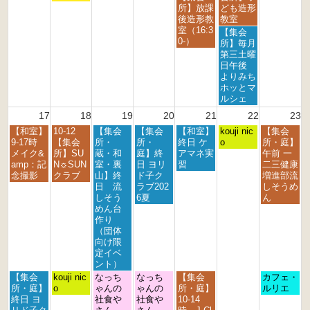
2
2
2
日,
日,
所】放課
ども造形
0
0
0
8
8
後造形教
教室
2
2
2
月
月
室（16:3
土
【集会
6
6
6
1
1
0-）
曜
所】毎月
4
5
日,
第三土曜
t
t
8
日午後
h
h
月
よりみち
2
2
1
ホッとマ
0
0
5
ルシェ
2
2
t
17
18
19
20
21
22
23
6
6
h
月
火
水
木
金
土
日
【和室】
10-12
【集会
【集会
【和室】
2
kouji nic
【集会
曜
曜
曜
曜
曜
曜
曜
9-17時
【集会
所・
所・
終日 ケ
0
o
所・庭】
日,
日,
日,
日,
日,
日,
日,
メイク&
所】SU
蔵・和
庭】終
アマネ実
2
午前 一
8
8
8
8
8
8
8
amp：記
N☼SUN
室・裏
日 ヨリ
習
6
二三健康
月
月
月
月
月
月
月
念撮影
クラブ
山】終
ド子ク
増進部流
1
1
1
2
2
2
2
日 流
ラブ202
しそうめ
7
8
9
0
1
2
3
しそう
6夏
ん
t
t
t
t
s
n
r
めん台
h
h
h
h
t
d
d
作り
2
2
2
2
2
2
2
（団体
0
0
0
0
0
0
0
向け限
2
2
2
2
2
2
2
定イベ
6
6
6
6
6
6
6
ント）
月
火
水
木
金
日
【集会
kouji nic
なっち
なっち
【集会
カフェ・
曜
曜
曜
曜
曜
曜
所・庭】
o
ゃんの
ゃんの
所・庭】
ルリエ
日,
日,
日,
日,
日,
日,
終日 ヨ
社食や
社食や
10-14
8
8
8
8
8
8