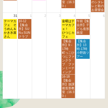
6
6
6
6
6
6
6
月
月
月
月
月
室（16:3
のシタレ
2
2
2
2
3
0-）
レと歌の
4
5
6
8
0
お昼寝会
t
t
t
t
t
31
1
2
3
4
5
6
h
h
h
h
h
月
火
金
土
2
テーマカ
2
10-12
2
2
金曜はテ
午前【集
2
曜
曜
曜
曜
0
フェ そ
0
【集会
0
0
ーマカフ
会所】子
0
日,
日,
日,
日,
2
うめん＆
2
所】SU
2
2
ェ！
ども造形
2
8
9
9
9
6
かき氷屋
6
N☼SUN
6
6
ひつじカ
教室
6
月
月
月
月
さん
クラブ
フェ
3
1
4
5
金
土
【集会
【集会
1
s
t
t
曜
曜
所】9－
所】13
s
t
h
h
日,
日,
17時
時-17時
t
2
2
2
9
9
町っこひ
小野路ツ
2
0
0
0
月
月
つじファ
アー
0
2
2
2
4
5
ンクラ
2
6
6
6
t
t
ブ ファ
6
h
h
ンミーテ
2
2
ィング
0
0
金
16-18
2
2
曜
【集会
6
6
日,
所】放課
9
後造形教
月
室（16:3
4
0-）
t
h
2