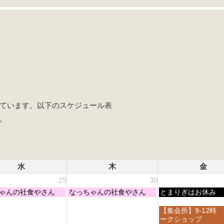
ています。以下のスケジュール表
。
水
木
金
29
30
木
金
ゃんの社食やさん
なっちゃんの社食やさん
とまりぎはお休み
曜
曜
日,
日,
金
【集会所】9-12時
7
7
曜
ークショップ