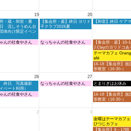
8
0
0
t
月
2
2
h
1
6
6
19
20
2
4
0
t
木
金
所・蔵・和室・裏
【集会所・庭】終日 ヨリド
【和室】終日 ケア
2
h
曜
曜
日 流しそうめん台
子クラブ2026夏
6
2
日,
日,
団体向け限定イベン
0
8
8
2
月
月
木
金
ゃんの社食やさん
なっちゃんの社食やさん
【集会所・庭】10-
6
2
2
曜
曜
J.Clayのヨリドコ
0
1
日,
日,
金
テーマカフェ Orange 
t
s
8
8
曜
afé
h
t
月
月
日,
金
16-18【集会所】放
2
2
2
2
8
曜
形教室（16:30-）
0
0
0
1
月
日,
2
2
26
27
t
s
2
8
6
6
h
t
1
木
金
 終日 写真撮影
なっちゃんの社食やさん
月
とまりぎはお休み
2
2
s
曜
曜
イベート利用）
2
0
0
t
日,
日,
1
金
ゃんの社食やさん
16-18【集会所】放
2
2
2
8
8
s
曜
形教室（16:30-）
6
6
0
月
月
t
日,
2
2
2
2
8
2
3
6
7
8
0
月
t
t
2
金
2
金曜はテーマカ
h
h
6
曜
8
ひつじカフェ
2
2
日,
t
金
【集会所】9－17時