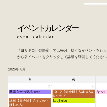
o
b
o
o
k
o
k
「ヨリドコ小野路宿」では毎月、様々なイベントを行っ
から各イベントをクリックして詳細を確認してください
2026年 8月
月
火
27
28
月
火
水
酵素玄米の笑桃-emo-
10-12【集会所】SUN☼SU
なっち
曜
曜
曜
Nクラブ
日,
日,
日,
月
火
終日【集会所】みずのか・
kouji nico
7
7
7
曜
曜
ほしのね