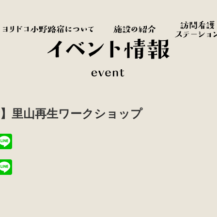
所】里山再生ワークショップ
T
Li
i
n
T
Li
t
e
i
n
r
t
e
r