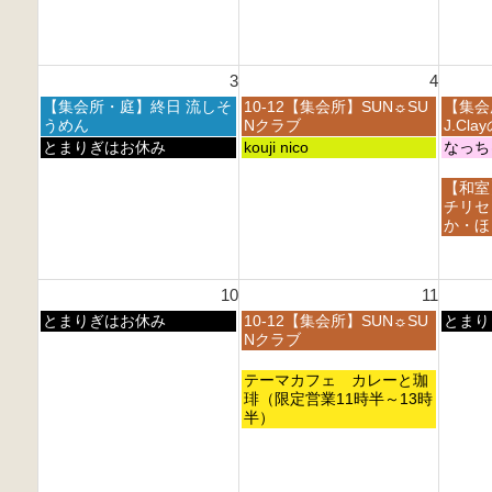
月
月
月
日,
日,
2
2
2
7
7
7
8
9
月
月
t
t
t
2
2
h
h
h
3
4
7
8
2
2
2
t
t
月
火
水
【集会所・庭】終日 流しそ
10-12【集会所】SUN☼SU
【集会
0
0
0
h
h
曜
曜
曜
うめん
Nクラブ
J.Cl
2
2
2
2
2
日,
日,
日,
月
火
水
とまりぎはお休み
kouji nico
なっち
6
6
6
0
0
8
8
8
曜
曜
曜
2
2
月
月
月
日,
日,
日,
水
【和室
6
6
3
4
5
8
8
8
曜
チリセ
r
t
t
月
月
月
日,
か・ほ
d
h
h
3
4
5
8
2
2
2
r
t
t
月
0
0
0
d
h
h
5
2
2
2
10
11
2
2
2
t
6
6
6
0
0
0
h
月
火
水
とまりぎはお休み
10-12【集会所】SUN☼SU
とまり
2
2
2
2
曜
曜
曜
Nクラブ
6
6
6
0
日,
日,
日,
2
8
8
8
火
テーマカフェ カレーと珈
6
月
月
月
曜
琲（限定営業11時半～13時
1
1
1
日,
半）
0
1
2
8
t
t
t
月
h
h
h
1
2
2
2
1