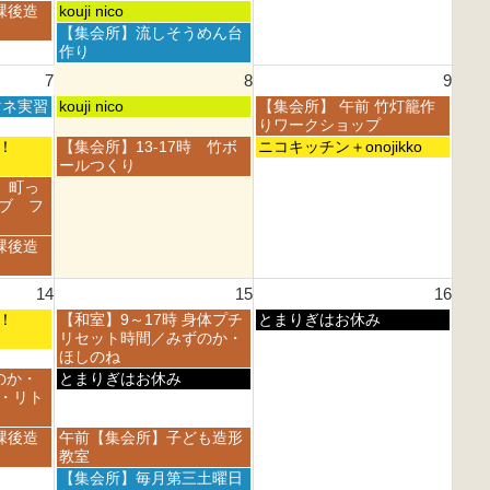
月
月
日,
日,
土
課後造
kouji nico
1
2
8
8
曜
土
【集会所】流しそうめん台
s
n
月
月
日,
曜
作り
t
d
1
2
8
日,
2
2
7
8
9
s
n
月
8
0
0
t
d
1
土
日
マネ実習
月
kouji nico
【集会所】 午前 竹灯籠作
2
2
2
2
s
曜
曜
1
りワークショップ
6
6
0
0
t
日,
日,
s
土
日
フェ！
【集会所】13-17時 竹ボ
ニコキッチン＋onojikko
2
2
2
8
8
t
曜
曜
ールつくり
6
6
0
月
月
2
日,
日,
 町っ
2
8
9
0
8
8
ブ フ
6
t
t
2
月
月
h
h
6
8
9
課後造
2
2
t
t
0
0
h
h
2
2
14
15
16
2
2
6
6
0
0
土
日
フェ！
【和室】9～17時 身体プチ
とまりぎはお休み
2
2
曜
曜
リセット時間／みずのか・
6
6
日,
日,
ほしのね
8
8
土
のか・
とまりぎはお休み
月
月
曜
・リト
1
1
日,
5
6
8
土
課後造
午前【集会所】子ども造形
t
t
月
曜
教室
h
h
1
日,
土
【集会所】毎月第三土曜日
2
2
5