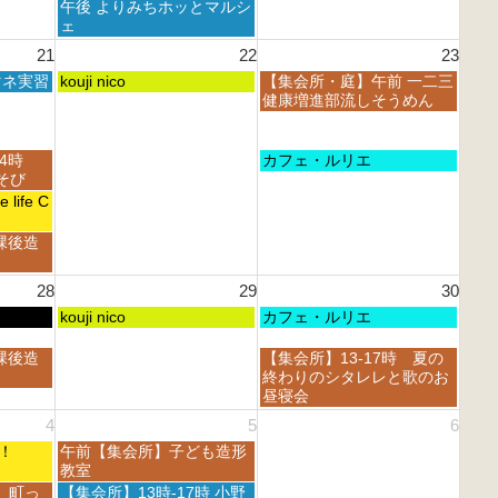
8
曜
午後 よりみちホッとマルシ
0
0
t
月
日,
ェ
2
2
h
1
8
6
6
21
22
23
2
5
月
0
t
土
日
マネ実習
1
kouji nico
【集会所・庭】午前 一二三
2
h
曜
曜
5
健康増進部流しそうめん
6
2
日,
日,
t
0
8
8
h
2
月
月
2
日
14時
カフェ・ルリエ
6
2
2
0
曜
あそび
2
3
2
日,
life C
n
r
6
8
d
d
月
課後造
2
2
2
0
0
3
2
2
28
29
30
r
6
6
d
土
日
kouji nico
カフェ・ルリエ
2
曜
曜
0
日,
日,
日
課後造
【集会所】13-17時 夏の
2
8
8
曜
終わりのシタレレと歌のお
6
月
月
日,
昼寝会
2
3
8
4
5
6
9
0
月
t
t
土
フェ！
午前【集会所】子ども造形
3
h
h
曜
教室
0
2
2
日,
t
土
 町っ
【集会所】13時-17時 小野