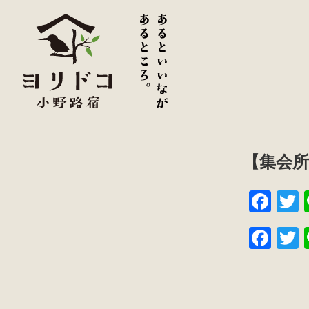
【集会
F
a
w
F
c
t
a
w
e
e
c
t
b
e
e