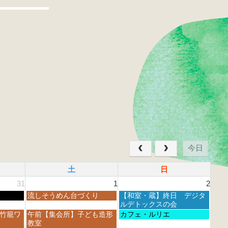
今日
土
日
31
1
2
土
日
流しそうめん台づくり
【和室・蔵】終日 デジタ
曜
曜
ルデトックスの会
日,
日,
土
日
 竹籠ワ
午前【集会所】子ども造形
カフェ・ルリエ
8
8
曜
曜
教室