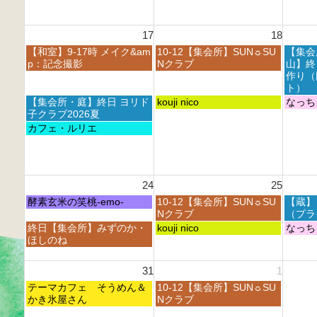
0
0
0
t
2
2
2
h
6
6
6
17
18
2
0
月
火
水
【和室】9-17時 メイク&am
10-12【集会所】SUN☼SU
【集会
2
曜
曜
曜
p：記念撮影
Nクラブ
山】終
6
日,
日,
日,
作り（
8
8
8
ト）
月
月
月
月
火
水
【集会所・庭】終日 ヨリド
kouji nico
なっち
1
1
1
曜
曜
曜
子クラブ2026夏
7
8
9
日,
日,
日,
月
カフェ・ルリエ
t
t
t
8
8
8
曜
h
h
h
月
月
月
日,
2
2
2
1
1
1
8
0
0
0
7
8
9
月
2
2
2
24
25
t
t
t
1
6
6
6
h
h
h
7
月
火
水
酵素玄米の笑桃-emo-
10-12【集会所】SUN☼SU
【蔵】
2
2
2
t
曜
曜
曜
Nクラブ
（プラ
0
0
0
h
日,
日,
日,
月
火
水
終日【集会所】みずのか・
kouji nico
なっち
2
2
2
2
8
8
8
曜
曜
曜
ほしのね
6
6
6
0
月
月
月
日,
日,
日,
2
2
2
2
8
8
8
31
1
6
4
5
6
月
月
月
t
t
t
月
火
2
テーマカフェ そうめん＆
2
10-12【集会所】SUN☼SU
2
h
h
h
曜
曜
4
かき氷屋さん
5
Nクラブ
6
2
2
2
日,
日,
t
t
t