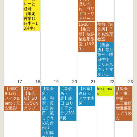
0
0
0
0
0
0
0
8
8
8
レーと
ほしの
2
2
2
2
2
2
2
月
月
月
珈琲
ね ヨリ
6
6
6
6
6
6
6
1
1
1
（限定
ドコ・リ
1
4
5
営業11
トリート
t
t
t
時半～1
金
土
16-18
午前【集
h
h
h
3時半）
曜
曜
【集会
会所】子
2
2
2
日,
日,
所】放課
ども造形
0
0
0
8
8
後造形教
教室
2
2
2
月
月
室（16:3
土
【集会
6
6
6
1
1
0-）
曜
所】毎月
4
5
日,
第三土曜
t
t
8
日午後
h
h
月
よりみち
2
2
1
ホッとマ
0
0
5
ルシェ
2
2
t
17
18
19
20
21
22
23
6
6
h
月
火
水
木
金
土
日
【和室】
10-12
【集会
【集会
【和室】
2
kouji nic
【集会
曜
曜
曜
曜
曜
曜
曜
9-17時
【集会
所・
所・
終日 ケ
0
o
所・庭】
日,
日,
日,
日,
日,
日,
日,
メイク&
所】SU
蔵・和
庭】終
アマネ実
2
午前 一
8
8
8
8
8
8
8
amp：記
N☼SUN
室・裏
日 ヨリ
習
6
二三健康
月
月
月
月
月
月
月
念撮影
クラブ
山】終
ド子ク
増進部流
1
1
1
2
2
2
2
日 流
ラブ202
しそうめ
7
8
9
0
1
2
3
しそう
6夏
ん
t
t
t
t
s
n
r
めん台
h
h
h
h
t
d
d
作り
2
2
2
2
2
2
2
（団体