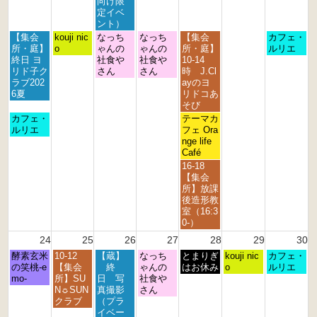
0
0
0
0
0
0
0
向け限
2
2
2
2
2
2
2
定イベ
6
6
6
6
6
6
6
ント）
月
火
水
木
金
日
【集会
kouji nic
なっち
なっち
【集会
カフェ・
曜
曜
曜
曜
曜
曜
所・庭】
o
ゃんの
ゃんの
所・庭】
ルリエ
日,
日,
日,
日,
日,
日,
終日 ヨ
社食や
社食や
10-14
8
8
8
8
8
8
リド子ク
さん
さん
時 J.Cl
月
月
月
月
月
月
ラブ202
ayのヨ
1
1
1
2
2
2
6夏
リドコあ
7
8
9
0
1
3
そび
t
t
t
t
s
r
月
金
カフェ・
テーマカ
h
h
h
h
t
d
曜
曜
ルリエ
フェ Ora
2
2
2
2
2
2
日,
日,
nge life
0
0
0
0
0
0
8
8
Café
2
2
2
2
2
2
月
月
金
16-18
6
6
6
6
6
6
1
2
曜
【集会
7
1
日,
所】放課
t
s
8
後造形教
h
t
月
室（16:3
2
2
2
0-）
0
0
1
24
25
26
27
28
29
30
2
2
s
6
6
月
火
水
木
金
土
日
酵素玄米
10-12
【蔵】
なっち
t
とまりぎ
kouji nic
カフェ・
曜
曜
曜
曜
曜
曜
曜
の笑桃-e
【集会
終
ゃんの
2
はお休み
o
ルリエ
日,
日,
日,
日,
日,
日,
日,
mo-
所】SU
日 写
社食や
0
8
8
8
8
8
8
8
N☼SUN
真撮影
さん
2
月
月
月
月
月
月
月
クラブ
（プラ
6
2
2
2
2
2
2
3
イベー