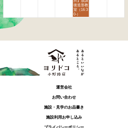
日,
所】放課
9
後造形教
月
室（16:3
4
0-）
t
h
2
0
2
6
運営会社
お問い合わせ
施設・見学のお品書き
施設利用お申し込み
プライバシーポリシー