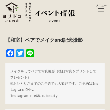
メニュー
【和室】ペアでメイクand記念撮影
F
T
Li
a
wi
n
c
tt
e
メイクをしてペアで写真撮影（後日写真をプリントして
e
er
プレゼント）

b
※おひとりさまでのご予約でも大歓迎です。ご予約はIns
tagramのDMへ。

o
Instagram rie68.c.beauty
o
k