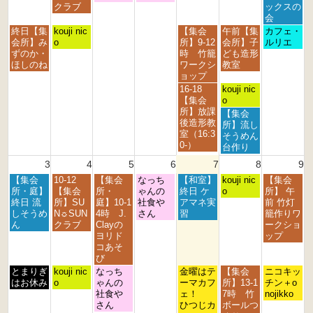
月
月
月
月
月
月
月
クラブ
ックスの
2
2
2
3
3
1
2
会
7
8
9
0
1
s
n
月
火
金
土
日
終日【集
kouji nic
【集会
午前【集
カフェ・
t
t
t
t
s
t
d
曜
曜
曜
曜
曜
会所】み
o
所】9-12
会所】子
ルリエ
h
h
h
h
t
2
2
日,
日,
日,
日,
日,
ずのか・
時 竹籠
ども造形
2
2
2
2
2
0
0
7
7
7
8
8
ほしのね
ワークシ
教室
0
0
0
0
0
2
2
月
月
月
月
月
ョップ
2
2
2
2
2
6
6
2
2
3
1
2
金
土
16-18
kouji nic
6
6
6
6
6
7
8
1
s
n
曜
曜
【集会
o
t
t
s
t
d
日,
日,
所】放課
土
【集会
h
h
t
2
2
7
8
後造形教
曜
所】流し
2
2
2
0
0
月
月
室（16:3
日,
そうめん
0
0
0
2
2
3
1
0-）
8
台作り
2
2
2
6
6
1
s
月
3
4
5
6
7
8
9
6
6
6
s
t
1
t
2
月
火
水
木
金
土
日
【集会
10-12
【集会
なっち
【和室】
s
kouji nic
【集会
2
0
曜
曜
曜
曜
曜
曜
曜
所・庭】
【集会
所・
ゃんの
終日 ケ
t
o
所】 午
0
2
日,
日,
日,
日,
日,
日,
日,
終日 流
所】SU
庭】10-1
社食や
アマネ実
2
前 竹灯
2
6
8
8
8
8
8
8
8
しそうめ
N☼SUN
4時 J.
さん
習
0
籠作りワ
6
月
月
月
月
月
月
月
ん
クラブ
Clayの
2
ークショ
3
4
5
6
7
8
9
ヨリド
6
ップ
r
t
t
t
t
t
t
コあそ
d
h
h
h
h
h
h
び
2
2
2
2
2
2
2
月
火
水
金
土
日
とまりぎ
kouji nic
なっち
金曜はテ
【集会
ニコキッ
0
0
0
0
0
0
0
曜
曜
曜
曜
曜
曜
はお休み
o
ゃんの
ーマカフ
所】13-1
チン＋o
2
2
2
2
2
2
2
日,
日,
日,
日,
日,
日,
社食や
ェ！
7時 竹
nojikko
6
6
6
6
6
6
6
8
8
8
8
8
8
さん
ひつじカ
ボールつ