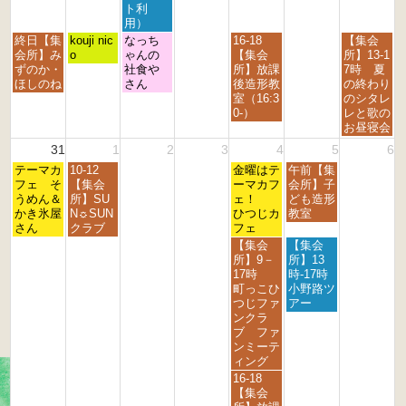
4
5
6
7
8
9
0
ト利
t
t
t
t
t
t
t
用）
h
h
h
h
h
h
h
月
火
水
金
日
終日【集
kouji nic
なっち
16-18
【集会
2
2
2
2
2
2
2
曜
曜
曜
曜
曜
会所】み
o
ゃんの
【集会
所】13-1
0
0
0
0
0
0
0
日,
日,
日,
日,
日,
ずのか・
社食や
所】放課
7時 夏
2
2
2
2
2
2
2
8
8
8
8
8
ほしのね
さん
後造形教
の終わり
6
6
6
6
6
6
6
月
月
月
月
月
室（16:3
のシタレ
2
2
2
2
3
0-）
レと歌の
4
5
6
8
0
お昼寝会
t
t
t
t
t
31
1
2
3
4
5
6
h
h
h
h
h
月
火
金
土
2
テーマカ
2
10-12
2
2
金曜はテ
午前【集
2
曜
曜
曜
曜
0
フェ そ
0
【集会
0
0
ーマカフ
会所】子
0
日,
日,
日,
日,
2
うめん＆
2
所】SU
2
2
ェ！
ども造形
2
8
9
9
9
6
かき氷屋
6
N☼SUN
6
6
ひつじカ
教室
6
月
月
月
月
さん
クラブ
フェ
3
1
4
5
金
土
【集会
【集会
1
s
t
t
曜
曜
所】9－
所】13
s
t
h
h
日,
日,
17時
時-17時
t
2
2
2
9
9
町っこひ
小野路ツ
2
0
0
0
月
月
つじファ
アー
0
2
2
2
4
5
ンクラ
2
6
6
6
t
t
ブ ファ
6
h
h
ンミーテ
2
2
ィング
0
0
金
16-18
2
2
曜
【集会
6
6