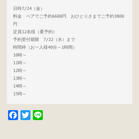
日時7/24（金）

料金　ペアでご予約6600円　おひとりさまでご予約3800
円

定員12名様（要予約）

予約受付期限　7/22（水）まで

時間枠（お一人様40分～1時間）

10時～

11時～

12時～

13時～

14時～

15時～
F
T
Li
a
wi
n
c
tt
e