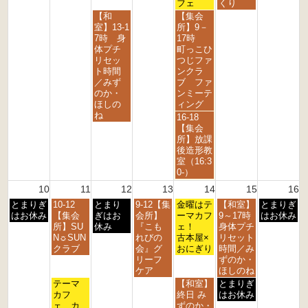
月
月
月
月
月
月
フェ
くり
3
4
5
7
8
9
水
金
【和
【集会
r
t
t
t
t
t
曜
曜
室】13-1
所】9－
d
h
h
h
h
h
日,
日,
7時 身
17時
2
2
2
2
2
2
8
8
体プチ
町っこひ
0
0
0
0
0
0
月
月
リセッ
つじファ
2
2
2
2
2
2
5
7
ト時間
ンクラ
6
6
6
6
6
6
t
t
／みず
ブ ファ
h
h
のか・
ンミーテ
2
2
ほしの
ィング
0
0
ね
金
16-18
2
2
曜
【集会
6
6
日,
所】放課
8
後造形教
月
室（16:3
7
0-）
t
10
11
12
13
14
15
16
h
月
火
水
木
金
土
日
とまりぎ
10-12
とまり
9-12【集
2
金曜はテ
【和室】
とまりぎ
曜
曜
曜
曜
曜
曜
曜
はお休み
【集会
ぎはお
会所】
0
ーマカフ
9～17時
はお休み
日,
日,
日,
日,
日,
日,
日,
所】SU
休み
『こも
2
ェ！
身体プチ
8
8
8
8
8
8
8
N☼SUN
れびの
6
古本屋×
リセット
月
月
月
月
月
月
月
クラブ
会』グ
おにぎり
時間／み
1
1
1
1
1
1
1
リーフ
ずのか・
0
1
2
3
4
5
6
ケア
ほしのね
t
t
t
t
t
t
t
火
金
土
テーマ
【和室】
とまりぎ
h
h
h
h
h
h
h
曜
曜
曜
カフ
終日 み
はお休み
2
2
2
2
2
2
2
日,
日,
日,
ェ カ
ずのか・