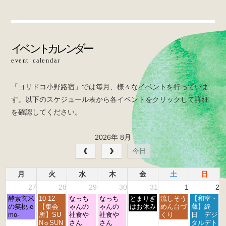
e
er
b
o
o
k
「ヨリドコ小野路宿」では毎月、様々なイベントを行っていま
す。以下のスケジュール表から各イベントをクリックして詳細
を確認してください。
2026年 8月
今日
月
火
水
木
金
土
日
27
28
29
30
31
1
2
月
火
水
木
金
土
日
酵素玄米
10-12
なっち
なっち
とまりぎ
流しそう
【和室・
曜
曜
曜
曜
曜
曜
曜
の笑桃-e
【集会
ゃんの
ゃんの
はお休み
めん台づ
蔵】終
日,
日,
日,
日,
日,
日,
日,
mo-
所】SU
社食や
社食や
くり
日 デジ
7
7
7
7
7
8
8
N☼SUN
さん
さん
タルデト