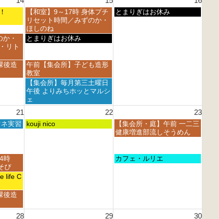
14
15
16
2
2
6
6
0
0
土
日
フェ！
【和室】9～17時 身体プチ
とまりぎはお休み
2
2
曜
曜
リセット時間／みずのか・
6
6
日,
日,
ほしのね
8
8
土
のか・
とまりぎはお休み
月
月
曜
・リト
1
1
日,
5
6
8
土
課後造
午前【集会所】子ども造形
t
t
月
曜
教室
h
h
1
日,
土
【集会所】毎月第三土曜日
2
2
5
8
曜
午後 よりみちホッとマルシ
0
0
t
月
日,
ェ
2
2
h
1
8
6
6
21
22
23
2
5
月
0
t
土
日
マネ実習
1
kouji nico
【集会所・庭】午前 一二三
2
h
曜
曜
5
健康増進部流しそうめん
6
2
日,
日,
t
0
8
8
h
2
月
月
2
日
14時
カフェ・ルリエ
6
2
2
0
曜
あそび
2
3
2
日,
life C
n
r
6
8
d
d
月
課後造
2
2
2
0
0
3
2
2
28
29
30
r