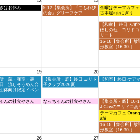
12
13
2
t
8
6
6
0
h
木
金
ぎはお休み
9-12【集会所】『こもれび
月
金曜はテーマカ
2
2
曜
曜
の会』グリーフケア
7
古本屋×おにぎり
6
0
日,
日,
t
2
8
8
h
金
【和室】 終日 みず
6
月
月
2
曜
ほしのね ヨリドコ
1
1
0
日,
リート
3
4
2
8
金
16-18【集会所】放
t
t
6
月
曜
形教室（16:30-）
h
h
1
日,
2
2
4
8
0
0
t
月
2
2
h
1
6
6
19
20
2
4
0
t
木
金
所・蔵・和室・裏
【集会所・庭】終日 ヨリド
【和室】終日 ケア
2
h
曜
曜
日 流しそうめん台
子クラブ2026夏
6
2
日,
日,
団体向け限定イベン
0
8
8
2
月
月
木
金
ゃんの社食やさん
なっちゃんの社食やさん
【集会所・庭】10-
6
2
2
曜
曜
J.Clayのヨリドコ
0
1
日,
日,
金
テーマカフェ Orange 
t
s
8
8
曜
afé
h
t
月
月
日,
金
16-18【集会所】放
2
2
2
2
8
曜
形教室（16:30-）
0
0
0
1
月
日,
2
2
26
27
t
s
2
8