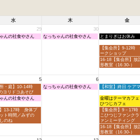
水
木
金
29
30
木
金
ゃんの社食やさん
なっちゃんの社食やさん
とまりぎはお休み
曜
曜
日,
日,
金
【集会所】9-12時
7
7
曜
ークショップ
月
月
日,
金
16-18【集会所】放
3
3
7
曜
形教室（16:30-）
0
1
月
日,
t
s
3
7
h
t
5
6
1
月
2
2
s
3
木
金
所・庭】10-14時
なっちゃんの社食やさん
【和室】終日 ケア
0
0
t
1
曜
曜
ayのヨリドコあそび
2
2
2
s
日,
日,
金
ゃんの社食やさん
金曜はテーマカ
6
6
0
t
8
8
曜
ひつじカフェ
2
2
月
月
日,
金
】13-17時 身体プ
【集会所】9－17時
6
0
6
7
8
曜
ット時間／みずの
こひつじファンクラ
2
t
t
月
日,
しのね
ァンミーティング
6
h
h
7
8
金
16-18【集会所】放
2
2
t
月
曜
形教室（16:30-）
0
0
h
7
日,
2
2