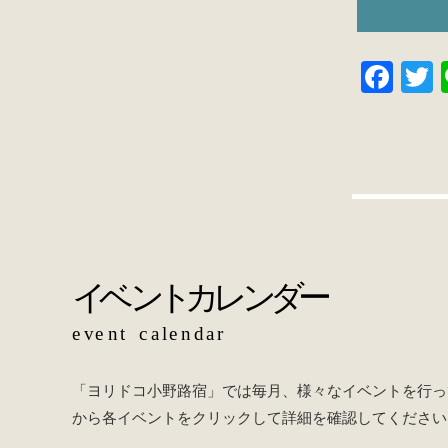
F
a
w
c
t
e
e
b
o
o
k
「ヨリドコ小野路宿」では毎月、様々なイベントを行っ
から各イベントをクリックして詳細を確認してください