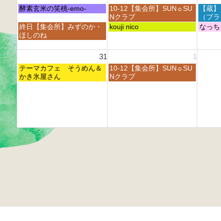
6
6
6
h
h
h
7
月
火
水
酵素玄米の笑桃-emo-
10-12【集会所】SUN☼SU
【蔵】
2
2
2
t
曜
曜
曜
Nクラブ
（プラ
0
0
0
h
日,
日,
日,
月
火
水
終日【集会所】みずのか・
kouji nico
なっち
2
2
2
2
8
8
8
曜
曜
曜
ほしのね
6
6
6
0
月
月
月
日,
日,
日,
2
2
2
2
8
8
8
31
1
6
4
5
6
月
月
月
t
t
t
月
火
2
テーマカフェ そうめん＆
2
10-12【集会所】SUN☼SU
2
h
h
h
曜
曜
4
かき氷屋さん
5
Nクラブ
6
2
2
2
日,
日,
t
t
t
0
0
0
8
9
h
h
h
2
2
2
月
月
2
2
2
6
6
6
3
1
0
0
0
1
s
2
2
2
s
t
6
6
6
t
2
2
0
0
2
2
6
6