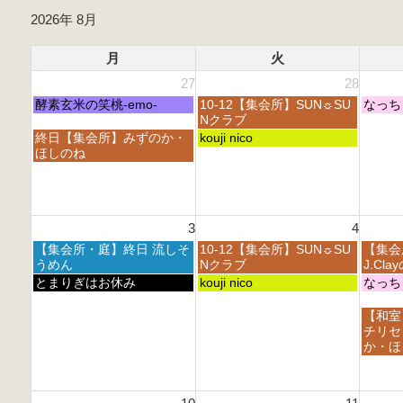
2026年 8月
月
火
27
28
月
火
水
酵素玄米の笑桃-emo-
10-12【集会所】SUN☼SU
なっち
曜
曜
曜
Nクラブ
日,
日,
日,
月
火
終日【集会所】みずのか・
kouji nico
7
7
7
曜
曜
ほしのね
月
月
月
日,
日,
2
2
2
7
7
7
8
9
月
月
t
t
t
2
2
h
h
h
3
4
7
8
2
2
2
t
t
月
火
水
【集会所・庭】終日 流しそ
10-12【集会所】SUN☼SU
【集会
0
0
0
h
h
曜
曜
曜
うめん
Nクラブ
J.Cl
2
2
2
2
2
日,
日,
日,
月
火
水
とまりぎはお休み
kouji nico
なっち
6
6
6
0
0
8
8
8
曜
曜
曜
2
2
月
月
月
日,
日,
日,
水
【和室
6
6
3
4
5
8
8
8
曜
チリセ
r
t
t
月
月
月
日,
か・ほ
d
h
h
3
4
5
8
2
2
2
r
t
t
月
0
0
0
d
h
h
5
2
2
2