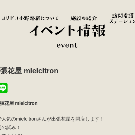
花屋 mielcitron
T
Li
i
n
張花屋 mielcitron
t
e
r
人気のmielcitronさんが出張花屋を開店します！
初の試み！