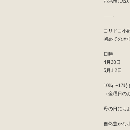
o
お気軽に覗
o
——-
k
ヨリドコ小
初めての屋
日時
4月30日
5月1.2日
10時〜17時
（金曜日のみ
母の日にも
自然豊かな