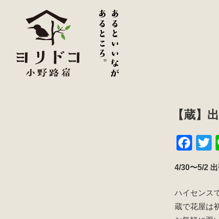
【蔵】出張
F
a
w
4/30〜5/2 出
c
t
e
e
ハイセンスで
b
蔵で花屋は