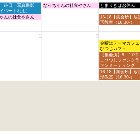
6
6
h
t
1
木
金
 終日 写真撮影
なっちゃんの社食やさん
月
とまりぎはお休み
2
2
s
曜
曜
イベート利用）
2
0
0
t
日,
日,
1
金
ゃんの社食やさん
16-18【集会所】放
2
2
2
8
8
s
曜
形教室（16:30-）
6
6
0
月
月
t
日,
2
2
2
2
8
2
3
6
7
8
0
月
t
t
2
金
2
金曜はテーマカ
h
h
6
曜
8
ひつじカフェ
2
2
日,
t
金
【集会所】9－17時
0
0
9
h
曜
こひつじファンクラ
2
2
月
2
日,
ァンミーティング
6
6
4
0
9
金
16-18【集会所】放
t
2
月
曜
形教室（16:30-）
h
6
4
日,
2
t
9
0
h
月
2
2
4
6
0
t
2
h
6
2
0
2
6