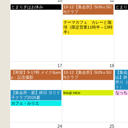
10
11
2
2
2
t
6
6
6
0
0
0
h
月
火
水
とまりぎはお休み
10-12【集会所】SUN☼SU
とまり
2
2
2
2
曜
曜
曜
Nクラブ
6
6
6
0
日,
日,
日,
2
8
8
8
火
テーマカフェ カレーと珈
6
月
月
月
曜
琲（限定営業11時半～13時
1
1
1
日,
半）
0
1
2
8
t
t
t
月
h
h
h
1
2
2
2
1
0
0
0
t
2
2
2
h
6
6
6
17
18
2
0
月
火
水
【和室】9-17時 メイク&am
10-12【集会所】SUN☼SU
【集会
2
曜
曜
曜
p：記念撮影
Nクラブ
山】終
6
日,
日,
日,
作り（
8
8
8
ト）
月
月
月
月
火
水
【集会所・庭】終日 ヨリド
kouji nico
なっち
1
1
1
曜
曜
曜
子クラブ2026夏
7
8
9
日,
日,
日,
月
カフェ・ルリエ
t
t
t
8
8
8
曜
h
h
h
月
月
月
日,
2
2
2
1
1
1
8
0
0
0
7
8
9
月
2
2
2
24
25
t
t
t
1