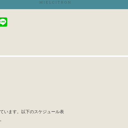
T
Li
i
n
t
e
r
ています。以下のスケジュール表
。