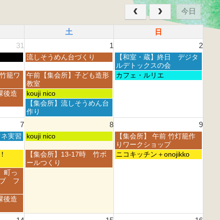
今日
土
日
31
1
2
土
日
流しそうめん台づくり
【和室・蔵】終日 デジタ
曜
曜
ルデトックスの会
日,
日,
土
日
 竹籠ワ
午前【集会所】子ども造形
カフェ・ルリエ
8
8
曜
曜
教室
月
月
日,
日,
土
課後造
kouji nico
1
2
8
8
曜
土
【集会所】流しそうめん台
s
n
月
月
日,
曜
作り
t
d
1
2
8
日,
2
2
7
8
9
s
n
月
8
0
0
t
d
1
土
日
マネ実習
月
kouji nico
【集会所】 午前 竹灯籠作
2
2
2
2
s
曜
曜
1
りワークショップ
6
6
0
0
t
日,
日,
s
土
日
フェ！
【集会所】13-17時 竹ボ
ニコキッチン＋onojikko
2
2
2
8
8
t
曜
曜
ールつくり
6
6
0
月
月
2
日,
日,
 町っ
2
8
9
0
8
8
ブ フ
6
t
t
2
月
月
h
h
6
8
9
課後造
2
2
t
t
0
0
h
h
2
2