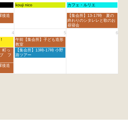
6
6
d
土
日
kouji nico
カフェ・ルリエ
2
曜
曜
0
日,
日,
日
課後造
【集会所】13-17時 夏の
2
8
8
曜
終わりのシタレレと歌のお
6
月
月
日,
昼寝会
2
3
8
4
5
6
9
0
月
t
t
土
フェ！
午前【集会所】子ども造形
3
h
h
曜
教室
0
2
2
日,
t
土
 町っ
【集会所】13時-17時 小野
0
0
9
h
曜
ブ フ
路ツアー
2
2
月
2
日,
6
6
5
0
9
課後造
t
2
月
h
6
5
2
t
0
h
2
2
6
0
2
6