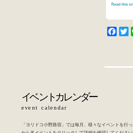
F
a
w
c
t
e
e
b
o
o
k
「ヨリドコ小野路宿」では毎月、様々なイベントを行っ
から各イベントをクリックして詳細を確認してください