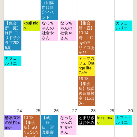
2
2
2
2
2
2
2
（団体
0
0
0
0
0
0
0
向け限
2
2
2
2
2
2
2
定イベ
6
6
6
6
6
6
6
ント）
月
火
水
木
金
日
【集会
kouji nic
なっち
なっち
【集会
カフェ・
曜
曜
曜
曜
曜
曜
所・庭】
o
ゃんの
ゃんの
所・庭】
ルリエ
日,
日,
日,
日,
日,
日,
終日 ヨ
社食や
社食や
10-14
8
8
8
8
8
8
リド子ク
さん
さん
時 J.Cl
月
月
月
月
月
月
ラブ202
ayのヨ
1
1
1
2
2
2
6夏
リドコあ
7
8
9
0
1
3
そび
t
t
t
t
s
r
月
金
カフェ・
テーマカ
h
h
h
h
t
d
曜
曜
ルリエ
フェ Ora
2
2
2
2
2
2
日,
日,
nge life
0
0
0
0
0
0
8
8
Café
2
2
2
2
2
2
月
月
金
16-18
6
6
6
6
6
6
1
2
曜
【集会
7
1
日,
所】放課
t
s
8
後造形教
h
t
月
室（16:3
2
2
2
0-）
0
0
1
24
25
26
27
28
29
30
2
2
s
6
6
月
火
水
木
金
土
日
酵素玄米
10-12
【蔵】
なっち
t
とまりぎ
kouji nic
カフェ・
曜
曜
曜
曜
曜
曜
曜
の笑桃-e
【集会
終
ゃんの
2
はお休み
o
ルリエ
日,
日,
日,
日,
日,
日,
日,
mo-
所】SU
日 写
社食や
0
8
8
8
8
8
8
8
N☼SUN
真撮影
さん
2
月
月
月
月
月
月
月