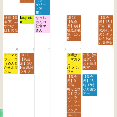
クラブ
（プラ
6
2
2
2
2
2
2
3
イベー
4
5
6
7
8
9
0
ト利
t
t
t
t
t
t
t
用）
h
h
h
h
h
h
h
月
火
水
金
日
終日【集
kouji nic
なっち
16-18
【集会
2
2
2
2
2
2
2
曜
曜
曜
曜
曜
会所】み
o
ゃんの
【集会
所】13-1
0
0
0
0
0
0
0
日,
日,
日,
日,
日,
ずのか・
社食や
所】放課
7時 夏
2
2
2
2
2
2
2
8
8
8
8
8
ほしのね
さん
後造形教
の終わり
6
6
6
6
6
6
6
月
月
月
月
月
室（16:3
のシタレ
2
2
2
2
3
0-）
レと歌の
4
5
6
8
0
お昼寝会
t
t
t
t
t
31
1
2
3
4
5
6
h
h
h
h
h
月
火
金
土
2
テーマカ
2
10-12
2
2
金曜はテ
午前【集
2
曜
曜
曜
曜
0
フェ そ
0
【集会
0
0
ーマカフ
会所】子
0
日,
日,
日,
日,
2
うめん＆
2
所】SU
2
2
ェ！
ども造形
2
8
9
9
9
6
かき氷屋
6
N☼SUN
6
6
ひつじカ
教室
6
月
月
月
月
さん
クラブ
フェ
3
1
4
5
金
土
【集会
【集会
1
s
t
t
曜
曜
所】9－
所】13
s
t
h
h
日,
日,
17時
時-17時
t
2
2
2
9
9
町っこひ
小野路ツ
2
0
0
0
月
月
つじファ
アー
0
2
2
2
4
5
ンクラ
2
6
6
6
t
t
ブ ファ
6
h
h
ンミーテ
2
2
ィング
0
0
金
16-18