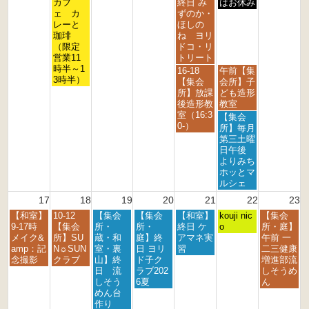
曜
曜
曜
カフ
終日 み
はお休み
2
2
2
2
2
2
2
日,
日,
日,
ェ カ
ずのか・
0
0
0
0
0
0
0
8
8
8
レーと
ほしの
2
2
2
2
2
2
2
月
月
月
珈琲
ね ヨリ
6
6
6
6
6
6
6
1
1
1
（限定
ドコ・リ
1
4
5
営業11
トリート
t
t
t
時半～1
金
土
16-18
午前【集
h
h
h
3時半）
曜
曜
【集会
会所】子
2
2
2
日,
日,
所】放課
ども造形
0
0
0
8
8
後造形教
教室
2
2
2
月
月
室（16:3
土
【集会
6
6
6
1
1
0-）
曜
所】毎月
4
5
日,
第三土曜
t
t
8
日午後
h
h
月
よりみち
2
2
1
ホッとマ
0
0
5
ルシェ
2
2
t
17
18
19
20
21
22
23
6
6
h
月
火
水
木
金
土
日
【和室】
10-12
【集会
【集会
【和室】
2
kouji nic
【集会
曜
曜
曜
曜
曜
曜
曜
9-17時
【集会
所・
所・
終日 ケ
0
o
所・庭】
日,
日,
日,
日,
日,
日,
日,
メイク&
所】SU
蔵・和
庭】終
アマネ実
2
午前 一
8
8
8
8
8
8
8
amp：記
N☼SUN
室・裏
日 ヨリ
習
6
二三健康
月
月
月
月
月
月
月
念撮影
クラブ
山】終
ド子ク
増進部流
1
1
1
2
2
2
2
日 流
ラブ202
しそうめ
7
8
9
0
1
2
3
しそう
6夏
ん
t
t
t
t
s
n
r
めん台
h
h
h
h
t
d
d
作り