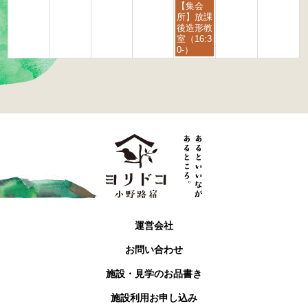
2
2
曜
【集会
6
6
日,
所】放課
9
後造形教
月
室（16:3
4
0-）
t
h
2
0
2
6
運営会社
お問い合わせ
施設・見学のお品書き
施設利用お申し込み