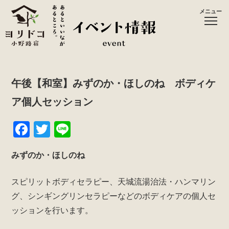
メニュー
午後【和室】みずのか・ほしのね ボディケ
ア個人セッション
F
T
Li
a
wi
n
みずのか・ほしのね
c
tt
e
e
er
スピリットボディセラピー、天城流湯治法・ハンマリン
b
グ、シンギングリンセラピーなどのボディケアの個人セ
o
ッションを行います。
o