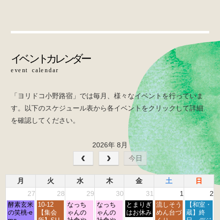
c
tt
e
e
er
b
o
o
k
「ヨリドコ小野路宿」では毎月、様々なイベントを行っていま
す。以下のスケジュール表から各イベントをクリックして詳細
を確認してください。
2026年 8月
今日
月
火
水
木
金
土
日
27
28
29
30
31
1
2
月
火
水
木
金
土
日
酵素玄米
10-12
なっち
なっち
とまりぎ
流しそう
【和室・
曜
曜
曜
曜
曜
曜
曜
の笑桃-e
【集会
ゃんの
ゃんの
はお休み
めん台づ
蔵】終
日,
日,
日,
日,
日,
日,
日,