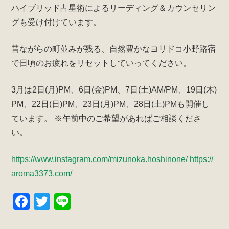
ハイブリッド占星術によるリーディング＆カウンセリン
k
グも受け付けています。
昔ながらの町並みが残る、自然豊かなヨリドコ小野路宿
で日頃のお疲れをリセットしていってください。
3月は2日(月)PM、6日(金)PM、7日(土)AM/PM、19日(木)
PM、22日(日)PM、23日(月)PM、28日(土)PMも開催し
ています。
※午前中のご希望があればご相談くださ
い。
https://www.instagram.com/mizunoka.hoshinone/
https://
aroma3373.com/
F
T
Li
a
wi
n