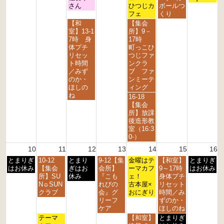
6
6
6
6
6
6
6
8
8
8
8
8
8
さん
ひつじカ
ボールつ
月
月
月
月
月
月
フェ
くり
3
4
5
7
8
9
水
金
【和
【集会
r
t
t
t
t
t
曜
曜
室】13-1
所】9－
d
h
h
h
h
h
日,
日,
7時 身
17時
2
2
2
2
2
2
8
8
体プチ
町っこひ
0
0
0
0
0
0
月
月
リセッ
つじファ
2
2
2
2
2
2
5
7
ト時間
ンクラ
6
6
6
6
6
6
t
t
／みず
ブ ファ
h
h
のか・
ンミーテ
2
2
ほしの
ィング
0
0
ね
金
16-18
2
2
曜
【集会
6
6
日,
所】放課
8
後造形教
月
室（16:3
7
0-）
t
10
11
12
13
14
15
16
h
月
火
水
木
金
土
日
とまりぎ
10-12
とまり
9-12【集
2
金曜はテ
【和室】
とまりぎ
曜
曜
曜
曜
曜
曜
曜
はお休み
【集会
ぎはお
会所】
0
ーマカフ
9～17時
はお休み
日,
日,
日,
日,
日,
日,
日,
所】SU
休み
『こも
2
ェ！
身体プチ
8
8
8
8
8
8
8
N☼SUN
れびの
6
古本屋×
リセット
月
月
月
月
月
月
月
クラブ
会』グ
おにぎり
時間／み
1
1
1
1
1
1
1
リーフ
ずのか・
0
1
2
3
4
5
6
ケア
ほしのね
t
t
t
t
t
t
t
火
金
土
テーマ
【和室】
とまりぎ
h
h
h
h
h
h
h