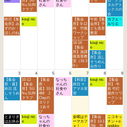
mo-
所】SU
社食や
社食や
くり
日 デジ
7
7
7
7
7
8
8
N☼SUN
さん
さん
タルデト
月
月
月
月
月
月
月
クラブ
ックスの
2
2
2
3
3
1
2
会
7
8
9
0
1
s
n
月
火
金
土
日
終日【集
kouji nic
【集会
午前【集
カフェ・
t
t
t
t
s
t
d
曜
曜
曜
曜
曜
会所】み
o
所】9-12
会所】子
ルリエ
h
h
h
h
t
2
2
日,
日,
日,
日,
日,
ずのか・
時 竹籠
ども造形
2
2
2
2
2
0
0
7
7
7
8
8
ほしのね
ワークシ
教室
0
0
0
0
0
2
2
月
月
月
月
月
ョップ
2
2
2
2
2
6
6
2
2
3
1
2
金
土
16-18
kouji nic
6
6
6
6
6
7
8
1
s
n
曜
曜
【集会
o
t
t
s
t
d
日,
日,
所】放課
土
【集会
h
h
t
2
2
7
8
後造形教
曜
所】流し
2
2
2
0
0
月
月
室（16:3
日,
そうめん
0
0
0
2
2
3
1
0-）
8
台作り
2
2
2
6
6
1
s
月
3
4
5
6
7
8
9
6
6
6
s
t
1
t
2
月
火
水
木
金
土
日
【集会
10-12
【集会
なっち
【和室】
s
kouji nic
【集会
2
0
曜
曜
曜
曜
曜
曜
曜
所・庭】
【集会
所・
ゃんの
終日 ケ
t
o
所】 午
0
2
日,
日,
日,
日,
日,
日,
日,
終日 流
所】SU
庭】10-1
社食や
アマネ実
2
前 竹灯
2
6
8
8
8
8
8
8
8
しそうめ
N☼SUN
4時 J.
さん
習
0
籠作りワ
6
月
月
月
月
月
月
月
ん
クラブ
Clayの
2
ークショ
3
4
5
6
7
8
9
ヨリド
6
ップ
r
t
t
t
t
t
t
コあそ
d
h
h
h
h
h
h
び
2
2
2
2
2
2
2
月
火
水
金
土
日
とまりぎ
kouji nic
なっち
金曜はテ
【集会
ニコキッ
0
0
0
0
0
0
0
曜
曜
曜
曜
曜
曜
はお休み
o
ゃんの
ーマカフ
所】13-1
チン＋o
2
2
2
2
2
2
2
日,
日,
日,
日,
日,
日,
社食や
ェ！
7時 竹
nojikko