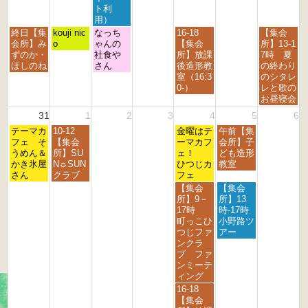
4
5
6
7
8
9
0
ト利
t
t
t
t
t
t
t
用）
h
h
h
h
h
h
h
月
火
水
金
日
終日【集
kouji nic
なっち
16-18
【集会
2
2
2
2
2
2
2
曜
曜
曜
曜
曜
会所】み
o
ゃんの
【集会
所】13-1
0
0
0
0
0
0
0
日,
日,
日,
日,
日,
ずのか・
社食や
所】放課
7時 夏
2
2
2
2
2
2
2
8
8
8
8
8
ほしのね
さん
後造形教
の終わり
6
6
6
6
6
6
6
月
月
月
月
月
室（16:3
のシタレ
2
2
2
2
3
0-）
レと歌の
4
5
6
8
0
お昼寝会
t
t
t
t
t
31
1
2
3
4
5
6
h
h
h
h
h
月
火
金
土
2
テーマカ
2
10-12
2
2
金曜はテ
午前【集
2
曜
曜
曜
曜
0
フェ そ
0
【集会
0
0
ーマカフ
会所】子
0
日,
日,
日,
日,
2
うめん＆
2
所】SU
2
2
ェ！
ども造形
2
8
9
9
9
6
かき氷屋
6
N☼SUN
6
6
ひつじカ
教室
6
月
月
月
月
さん
クラブ
フェ
3
1
4
5
金
土
【集会
【集会
1
s
t
t
曜
曜
所】9－
所】13
s
t
h
h
日,
日,
17時
時-17時
t
2
2
2
9
9
町っこひ
小野路ツ
2
0
0
0
月
月
つじファ
アー
0
2
2
2
4
5
ンクラ
2
6
6
6
t
t
ブ ファ
6
h
h
ンミーテ
2
2
ィング
0
0
金
16-18
2
2
曜
【集会