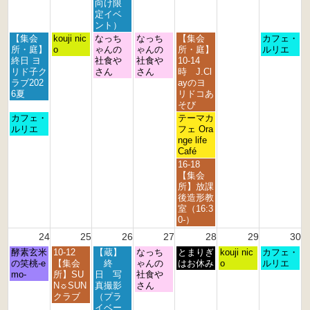
0
0
0
0
0
0
0
向け限
2
2
2
2
2
2
2
定イベ
6
6
6
6
6
6
6
ント）
月
火
水
木
金
日
【集会
kouji nic
なっち
なっち
【集会
カフェ・
曜
曜
曜
曜
曜
曜
所・庭】
o
ゃんの
ゃんの
所・庭】
ルリエ
日,
日,
日,
日,
日,
日,
終日 ヨ
社食や
社食や
10-14
8
8
8
8
8
8
リド子ク
さん
さん
時 J.Cl
月
月
月
月
月
月
ラブ202
ayのヨ
1
1
1
2
2
2
6夏
リドコあ
7
8
9
0
1
3
そび
t
t
t
t
s
r
月
金
カフェ・
テーマカ
h
h
h
h
t
d
曜
曜
ルリエ
フェ Ora
2
2
2
2
2
2
日,
日,
nge life
0
0
0
0
0
0
8
8
Café
2
2
2
2
2
2
月
月
金
16-18
6
6
6
6
6
6
1
2
曜
【集会
7
1
日,
所】放課
t
s
8
後造形教
h
t
月
室（16:3
2
2
2
0-）
0
0
1
24
25
26
27
28
29
30
2
2
s
6
6
月
火
水
木
金
土
日
酵素玄米
10-12
【蔵】
なっち
t
とまりぎ
kouji nic
カフェ・
曜
曜
曜
曜
曜
曜
曜
の笑桃-e
【集会
終
ゃんの
2
はお休み
o
ルリエ
日,
日,
日,
日,
日,
日,
日,
mo-
所】SU
日 写
社食や
0
8
8
8
8
8
8
8
N☼SUN
真撮影
さん
2
月
月
月
月
月
月
月
クラブ
（プラ
6
2
2
2
2
2
2
3
イベー