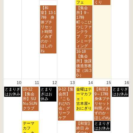
月
月
月
月
月
月
フェ
くり
3
4
5
7
8
9
水
金
【和
【集会
r
t
t
t
t
t
曜
曜
室】13-1
所】9－
d
h
h
h
h
h
日,
日,
7時 身
17時
2
2
2
2
2
2
8
8
体プチ
町っこひ
0
0
0
0
0
0
月
月
リセッ
つじファ
2
2
2
2
2
2
5
7
ト時間
ンクラ
6
6
6
6
6
6
t
t
／みず
ブ ファ
h
h
のか・
ンミーテ
2
2
ほしの
ィング
0
0
ね
金
16-18
2
2
曜
【集会
6
6
日,
所】放課
8
後造形教
月
室（16:3
7
0-）
t
10
11
12
13
14
15
16
h
月
火
水
木
金
土
日
とまりぎ
10-12
とまり
9-12【集
2
金曜はテ
【和室】
とまりぎ
曜
曜
曜
曜
曜
曜
曜
はお休み
【集会
ぎはお
会所】
0
ーマカフ
9～17時
はお休み
日,
日,
日,
日,
日,
日,
日,
所】SU
休み
『こも
2
ェ！
身体プチ
8
8
8
8
8
8
8
N☼SUN
れびの
6
古本屋×
リセット
月
月
月
月
月
月
月
クラブ
会』グ
おにぎり
時間／み
1
1
1
1
1
1
1
リーフ
ずのか・
0
1
2
3
4
5
6
ケア
ほしのね
t
t
t
t
t
t
t
火
金
土
テーマ
【和室】
とまりぎ
h
h
h
h
h
h
h
曜
曜
曜
カフ
終日 み
はお休み
2
2
2
2
2
2
2
日,
日,
日,
ェ カ
ずのか・