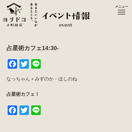
メニュー
占星術カフェ14:30-
F
T
Li
a
wi
n
なっちゃん＋みずのか・ほしのね
c
tt
e
e
er
占星術カフェ！
b
F
T
Li
o
a
wi
n
o
c
tt
e
k