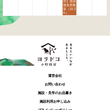
6
6
日,
所】放課
9
後造形教
月
室（16:3
4
0-）
t
h
2
0
2
6
運営会社
お問い合わせ
施設・見学のお品書き
施設利用お申し込み