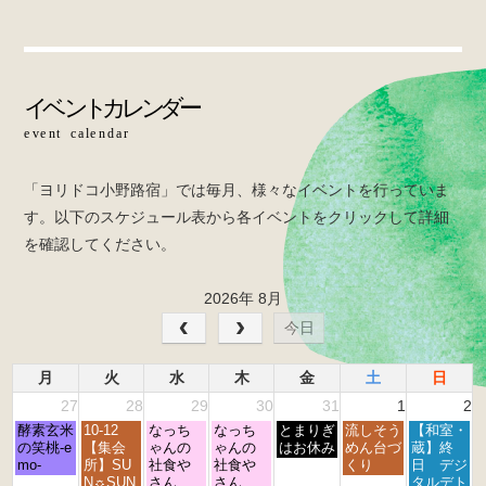
e
er
b
o
o
k
「ヨリドコ小野路宿」では毎月、様々なイベントを行っていま
す。以下のスケジュール表から各イベントをクリックして詳細
を確認してください。
2026年 8月
今日
月
火
水
木
金
土
日
27
28
29
30
31
1
2
月
火
水
木
金
土
日
酵素玄米
10-12
なっち
なっち
とまりぎ
流しそう
【和室・
曜
曜
曜
曜
曜
曜
曜
の笑桃-e
【集会
ゃんの
ゃんの
はお休み
めん台づ
蔵】終
日,
日,
日,
日,
日,
日,
日,
mo-
所】SU
社食や
社食や
くり
日 デジ
7
7
7
7
7
8
8
N☼SUN
さん
さん
タルデト