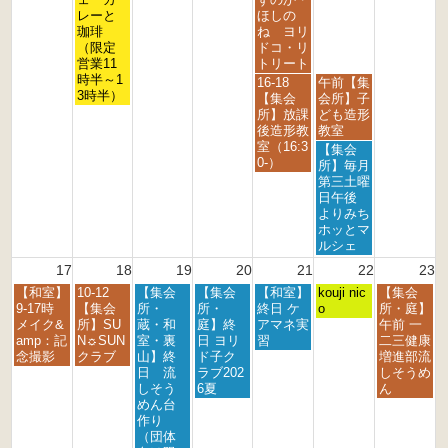
0
0
0
0
0
0
0
8
8
8
レーと
ほしの
2
2
2
2
2
2
2
月
月
月
珈琲
ね ヨリ
6
6
6
6
6
6
6
1
1
1
（限定
ドコ・リ
1
4
5
営業11
トリート
t
t
t
時半～1
金
土
16-18
午前【集
h
h
h
3時半）
曜
曜
【集会
会所】子
2
2
2
日,
日,
所】放課
ども造形
0
0
0
8
8
後造形教
教室
2
2
2
月
月
室（16:3
土
【集会
6
6
6
1
1
0-）
曜
所】毎月
4
5
日,
第三土曜
t
t
8
日午後
h
h
月
よりみち
2
2
1
ホッとマ
0
0
5
ルシェ
2
2
t
17
18
19
20
21
22
23
6
6
h
月
火
水
木
金
土
日
【和室】
10-12
【集会
【集会
【和室】
2
kouji nic
【集会
曜
曜
曜
曜
曜
曜
曜
9-17時
【集会
所・
所・
終日 ケ
0
o
所・庭】
日,
日,
日,
日,
日,
日,
日,
メイク&
所】SU
蔵・和
庭】終
アマネ実
2
午前 一
8
8
8
8
8
8
8
amp：記
N☼SUN
室・裏
日 ヨリ
習
6
二三健康
月
月
月
月
月
月
月
念撮影
クラブ
山】終
ド子ク
増進部流
1
1
1
2
2
2
2
日 流
ラブ202
しそうめ
7
8
9
0
1
2
3
しそう
6夏
ん
t
t
t
t
s
n
r
めん台
h
h
h
h
t
d
d
作り
2
2
2
2
2
2
2
（団体