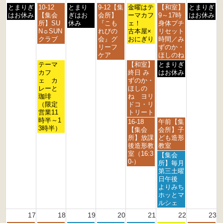
月
火
水
木
金
土
日
とまりぎ
10-12
とまり
9-12【集
2
金曜はテ
【和室】
とまりぎ
曜
曜
曜
曜
曜
曜
曜
はお休み
【集会
ぎはお
会所】
0
ーマカフ
9～17時
はお休み
日,
日,
日,
日,
日,
日,
日,
所】SU
休み
『こも
2
ェ！
身体プチ
8
8
8
8
8
8
8
N☼SUN
れびの
6
古本屋×
リセット
月
月
月
月
月
月
月
クラブ
会』グ
おにぎり
時間／み
1
1
1
1
1
1
1
リーフ
ずのか・
0
1
2
3
4
5
6
ケア
ほしのね
t
t
t
t
t
t
t
火
金
土
テーマ
【和室】
とまりぎ
h
h
h
h
h
h
h
曜
曜
曜
カフ
終日 み
はお休み
2
2
2
2
2
2
2
日,
日,
日,
ェ カ
ずのか・
0
0
0
0
0
0
0
8
8
8
レーと
ほしの
2
2
2
2
2
2
2
月
月
月
珈琲
ね ヨリ
6
6
6
6
6
6
6
1
1
1
（限定
ドコ・リ
1
4
5
営業11
トリート
t
t
t
時半～1
金
土
16-18
午前【集
h
h
h
3時半）
曜
曜
【集会
会所】子
2
2
2
日,
日,
所】放課
ども造形
0
0
0
8
8
後造形教
教室
2
2
2
月
月
室（16:3
土
【集会
6
6
6
1
1
0-）
曜
所】毎月
4
5
日,
第三土曜
t
t
8
日午後
h
h
月
よりみち
2
2
1
ホッとマ
0
0
5
ルシェ
2
2
t
17
18
19
20
21
22
23
6
6
h