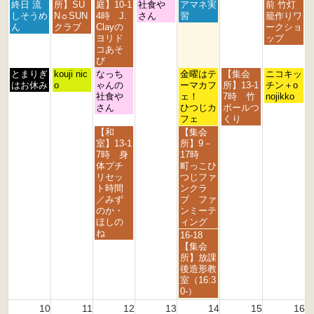
0
2
日,
日,
日,
日,
日,
日,
日,
終日 流
所】SU
庭】10-1
社食や
アマネ実
2
前 竹灯
2
6
8
8
8
8
8
8
8
しそうめ
N☼SUN
4時 J.
さん
習
0
籠作りワ
6
月
月
月
月
月
月
月
ん
クラブ
Clayの
2
ークショ
3
4
5
6
7
8
9
ヨリド
6
ップ
r
t
t
t
t
t
t
コあそ
d
h
h
h
h
h
h
び
2
2
2
2
2
2
2
月
火
水
金
土
日
とまりぎ
kouji nic
なっち
金曜はテ
【集会
ニコキッ
0
0
0
0
0
0
0
曜
曜
曜
曜
曜
曜
はお休み
o
ゃんの
ーマカフ
所】13-1
チン＋o
2
2
2
2
2
2
2
日,
日,
日,
日,
日,
日,
社食や
ェ！
7時 竹
nojikko
6
6
6
6
6
6
6
8
8
8
8
8
8
さん
ひつじカ
ボールつ
月
月
月
月
月
月
フェ
くり
3
4
5
7
8
9
水
金
【和
【集会
r
t
t
t
t
t
曜
曜
室】13-1
所】9－
d
h
h
h
h
h
日,
日,
7時 身
17時
2
2
2
2
2
2
8
8
体プチ
町っこひ
0
0
0
0
0
0
月
月
リセッ
つじファ
2
2
2
2
2
2
5
7
ト時間
ンクラ
6
6
6
6
6
6
t
t
／みず
ブ ファ
h
h
のか・
ンミーテ
2
2
ほしの
ィング
0
0
ね
金
16-18
2
2
曜
【集会
6
6
日,
所】放課
8
後造形教
月
室（16:3
7
0-）
t
10
11
12
13
14
15
16
h