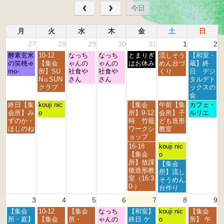
今日
月
火
水
木
金
土
日
27
28
29
30
31
1
2
月
火
水
木
金
土
日
酵素玄米
10-12
なっち
なっち
とまりぎ
流しそう
【和室・
曜
曜
曜
曜
曜
曜
曜
の笑桃-e
【集会
ゃんの
ゃんの
はお休み
めん台づ
蔵】終
日,
日,
日,
日,
日,
日,
日,
mo-
所】SU
社食や
社食や
くり
日 デジ
7
7
7
7
7
8
8
N☼SUN
さん
さん
タルデト
月
月
月
月
月
月
月
クラブ
ックスの
2
2
2
3
3
1
2
会
7
8
9
0
1
s
n
月
火
金
土
日
終日【集
kouji nic
【集会
午前【集
カフェ・
t
t
t
t
s
t
d
曜
曜
曜
曜
曜
会所】み
o
所】9-12
会所】子
ルリエ
h
h
h
h
t
2
2
日,
日,
日,
日,
日,
ずのか・
時 竹籠
ども造形
2
2
2
2
2
0
0
7
7
7
8
8
ほしのね
ワークシ
教室
0
0
0
0
0
2
2
月
月
月
月
月
ョップ
2
2
2
2
2
6
6
2
2
3
1
2
金
土
16-18
kouji nic
6
6
6
6
6
7
8
1
s
n
曜
曜
【集会
o
t
t
s
t
d
日,
日,
所】放課
土
【集会
h
h
t
2
2
7
8
後造形教
曜
所】流し
2
2
2
0
0
月
月
室（16:3
日,
そうめん
0
0
0
2
2
3
1
0-）
8
台作り
2
2
2
6
6
1
s
月
3
4
5
6
7
8
9
6
6
6
s
t
1
t
2
月
火
水
木
金
土
日
【集会
10-12
【集会
なっち
【和室】
s
kouji nic
【集会
2
0
曜
曜
曜
曜
曜
曜
曜
所・庭】
【集会
所・
ゃんの
終日 ケ
t
o
所】 午