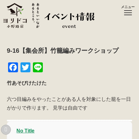
メニュー
9-16【集会所】竹籠編みワークショップ
F
T
Li
a
wi
n
竹あそびけたけた
c
tt
e
e
er
六つ目編みをやったことがある人を対象にした籠を一日
b
がかりで作ります。
見学は自由です
o
o
No Title
k