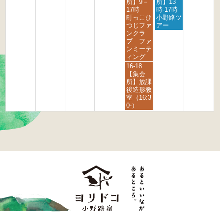
曜
曜
所】9－
所】13
s
t
h
h
日,
日,
17時
時-17時
t
2
2
2
9
9
町っこひ
小野路ツ
2
0
0
0
月
月
つじファ
アー
0
2
2
2
4
5
ンクラ
2
6
6
6
t
t
ブ ファ
6
h
h
ンミーテ
2
2
ィング
0
0
金
16-18
2
2
曜
【集会
6
6
日,
所】放課
9
後造形教
月
室（16:3
4
0-）
t
h
2
0
2
6