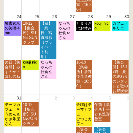
h
t
月
室（16:3
2
2
2
0-）
0
0
1
24
25
26
27
28
29
30
2
2
s
6
6
月
火
水
木
金
土
日
酵素玄米
10-12
【蔵】
なっち
t
とまりぎ
kouji nic
カフェ・
曜
曜
曜
曜
曜
曜
曜
の笑桃-e
【集会
終
ゃんの
2
はお休み
o
ルリエ
日,
日,
日,
日,
日,
日,
日,
mo-
所】SU
日 写
社食や
0
8
8
8
8
8
8
8
N☼SUN
真撮影
さん
2
月
月
月
月
月
月
月
クラブ
（プラ
6
2
2
2
2
2
2
3
イベー
4
5
6
7
8
9
0
ト利
t
t
t
t
t
t
t
用）
h
h
h
h
h
h
h
月
火
水
金
日
終日【集
kouji nic
なっち
16-18
【集会
2
2
2
2
2
2
2
曜
曜
曜
曜
曜
会所】み
o
ゃんの
【集会
所】13-1
0
0
0
0
0
0
0
日,
日,
日,
日,
日,
ずのか・
社食や
所】放課
7時 夏
2
2
2
2
2
2
2
8
8
8
8
8
ほしのね
さん
後造形教
の終わり
6
6
6
6
6
6
6
月
月
月
月
月
室（16:3
のシタレ
2
2
2
2
3
0-）
レと歌の
4
5
6
8
0
お昼寝会
t
t
t
t
t
31
1
2
3
4
5
6
h
h
h
h
h
月
火
金
土
2
テーマカ
2
10-12
2
2
金曜はテ
午前【集
2
曜
曜
曜
曜
0
フェ そ
0
【集会
0
0
ーマカフ
会所】子
0
日,
日,
日,
日,
2
うめん＆
2
所】SU
2
2
ェ！
ども造形
2
8
9
9
9
6
かき氷屋
6
N☼SUN
6
6
ひつじカ
教室
6
月
月
月
月
さん
クラブ
フェ
3
1
4
5
金
土
【集会
【集会
1
s
t
t