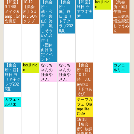
月
火
水
木
金
土
日
【和室】
10-12
【集会
【集会
【和室】
2
kouji nic
【集会
曜
曜
曜
曜
曜
曜
曜
9-17時
【集会
所・
所・
終日 ケ
0
o
所・庭】
日,
日,
日,
日,
日,
日,
日,
メイク&
所】SU
蔵・和
庭】終
アマネ実
2
午前 一
8
8
8
8
8
8
8
amp：記
N☼SUN
室・裏
日 ヨリ
習
6
二三健康
月
月
月
月
月
月
月
念撮影
クラブ
山】終
ド子ク
増進部流
1
1
1
2
2
2
2
日 流
ラブ202
しそうめ
7
8
9
0
1
2
3
しそう
6夏
ん
t
t
t
t
s
n
r
めん台
h
h
h
h
t
d
d
作り
2
2
2
2
2
2
2
（団体
0
0
0
0
0
0
0
向け限
2
2
2
2
2
2
2
定イベ
6
6
6
6
6
6
6
ント）
月
火
水
木
金
日
【集会
kouji nic
なっち
なっち
【集会
カフェ・
曜
曜
曜
曜
曜
曜
所・庭】
o
ゃんの
ゃんの
所・庭】
ルリエ
日,
日,
日,
日,
日,
日,
終日 ヨ
社食や
社食や
10-14
8
8
8
8
8
8
リド子ク
さん
さん
時 J.Cl
月
月
月
月
月
月
ラブ202
ayのヨ
1
1
1
2
2
2
6夏
リドコあ
7
8
9
0
1
3
そび
t
t
t
t
s
r
月
金
カフェ・
テーマカ
h
h
h
h
t
d
曜
曜
ルリエ
フェ Ora
2
2
2
2
2
2
日,
日,
nge life
0
0
0
0
0
0
8
8
Café
2
2
2
2
2
2
月
月
金
16-18
6
6
6
6
6
6
1
2
曜
【集会
7
1
日,
所】放課
t
s
8
後造形教