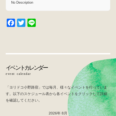
No Description
F
T
Li
a
wi
n
c
tt
e
e
er
b
o
o
k
「ヨリドコ小野路宿」では毎月、様々なイベントを行っていま
す。以下のスケジュール表から各イベントをクリックして詳細
を確認してください。
2026年 8月