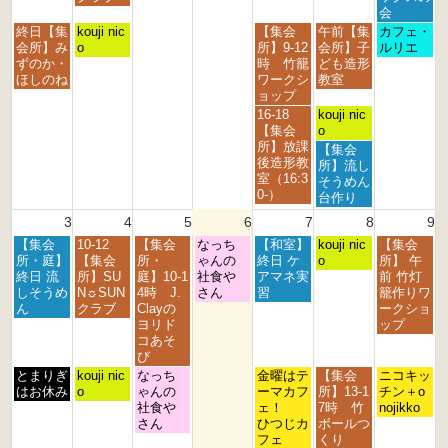
2
2
2
3
3
1
2
会
7
8
9
0
1
s
n
月
火
金
土
日
終日【集
kouji nic
【集会
午前【集
カフェ・
t
t
t
t
s
t
d
曜
曜
曜
曜
曜
会所】み
o
所】9-12
会所】子
ルリエ
h
h
h
h
t
2
2
日,
日,
日,
日,
日,
ずのか・
時 竹籠
ども造形
2
2
2
2
2
0
0
7
7
7
8
8
ほしのね
ワークシ
教室
0
0
0
0
0
2
2
月
月
月
月
月
ョップ
2
2
2
2
2
6
6
2
2
3
1
2
金
土
16-18
kouji nic
6
6
6
6
6
7
8
1
s
n
曜
曜
【集会
o
t
t
s
t
d
日,
日,
所】放課
土
【集会
h
h
t
2
2
7
8
後造形教
曜
所】流し
2
2
2
0
0
月
月
室（16:3
日,
そうめん
0
0
0
2
2
3
1
0-）
8
台作り
2
2
2
6
6
1
s
月
3
4
5
6
7
8
9
6
6
6
s
t
1
t
2
月
火
水
木
金
土
日
【集会
10-12
【集会
なっち
【和室】
s
kouji nic
【集会
2
0
曜
曜
曜
曜
曜
曜
曜
所・庭】
【集会
所・
ゃんの
終日 ケ
t
o
所】 午
0
2
日,
日,
日,
日,
日,
日,
日,
終日 流
所】SU
庭】10-1
社食や
アマネ実
2
前 竹灯
2
6
8
8
8
8
8
8
8
しそうめ
N☼SUN
4時 J.
さん
習
0
籠作りワ
6
月
月
月
月
月
月
月
ん
クラブ
Clayの
2
ークショ
3
4
5
6
7
8
9
ヨリド
6
ップ
r
t
t
t
t
t
t
コあそ
d
h
h
h
h
h
h
び
2
2
2
2
2
2
2
月
火
水
金
土
日
とまりぎ
kouji nic
なっち
金曜はテ
【集会
ニコキッ
0
0
0
0
0
0
0
曜
曜
曜
曜
曜
曜
はお休み
o
ゃんの
ーマカフ
所】13-1
チン＋o
2
2
2
2
2
2
2
日,
日,
日,
日,
日,
日,
社食や
ェ！
7時 竹
nojikko
6
6
6
6
6
6
6
8
8
8
8
8
8
さん
ひつじカ
ボールつ
月
月
月
月
月
月
フェ
くり