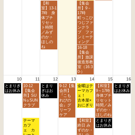
3
4
5
7
8
9
水
金
【和
【集会
r
t
t
t
t
t
曜
曜
室】13-1
所】9－
d
h
h
h
h
h
日,
日,
7時 身
17時
2
2
2
2
2
2
8
8
体プチ
町っこひ
0
0
0
0
0
0
月
月
リセッ
つじファ
2
2
2
2
2
2
5
7
ト時間
ンクラ
6
6
6
6
6
6
t
t
／みず
ブ ファ
h
h
のか・
ンミーテ
2
2
ほしの
ィング
0
0
ね
金
16-18
2
2
曜
【集会
6
6
日,
所】放課
8
後造形教
月
室（16:3
7
0-）
t
10
11
12
13
14
15
16
h
月
火
水
木
金
土
日
とまりぎ
10-12
とまり
9-12【集
2
金曜はテ
【和室】
とまりぎ
曜
曜
曜
曜
曜
曜
曜
はお休み
【集会
ぎはお
会所】
0
ーマカフ
9～17時
はお休み
日,
日,
日,
日,
日,
日,
日,
所】SU
休み
『こも
2
ェ！
身体プチ
8
8
8
8
8
8
8
N☼SUN
れびの
6
古本屋×
リセット
月
月
月
月
月
月
月
クラブ
会』グ
おにぎり
時間／み
1
1
1
1
1
1
1
リーフ
ずのか・
0
1
2
3
4
5
6
ケア
ほしのね
t
t
t
t
t
t
t
火
金
土
テーマ
【和室】
とまりぎ
h
h
h
h
h
h
h
曜
曜
曜
カフ
終日 み
はお休み
2
2
2
2
2
2
2
日,
日,
日,
ェ カ
ずのか・
0
0
0
0
0
0
0
8
8
8
レーと
ほしの