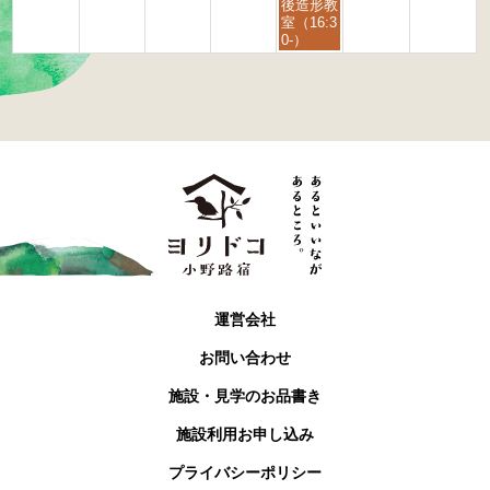
9
後造形教
月
室（16:3
4
0-）
t
h
2
0
2
6
運営会社
お問い合わせ
施設・見学のお品書き
施設利用お申し込み
プライバシーポリシー