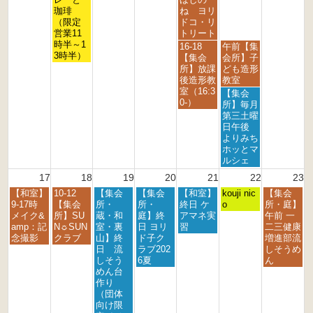
2
2
2
2
2
2
2
月
月
月
珈琲
ね ヨリ
6
6
6
6
6
6
6
1
1
1
（限定
ドコ・リ
1
4
5
営業11
トリート
t
t
t
時半～1
金
土
16-18
午前【集
h
h
h
3時半）
曜
曜
【集会
会所】子
2
2
2
日,
日,
所】放課
ども造形
0
0
0
8
8
後造形教
教室
2
2
2
月
月
室（16:3
土
【集会
6
6
6
1
1
0-）
曜
所】毎月
4
5
日,
第三土曜
t
t
8
日午後
h
h
月
よりみち
2
2
1
ホッとマ
0
0
5
ルシェ
2
2
t
17
18
19
20
21
22
23
6
6
h
月
火
水
木
金
土
日
【和室】
10-12
【集会
【集会
【和室】
2
kouji nic
【集会
曜
曜
曜
曜
曜
曜
曜
9-17時
【集会
所・
所・
終日 ケ
0
o
所・庭】
日,
日,
日,
日,
日,
日,
日,
メイク&
所】SU
蔵・和
庭】終
アマネ実
2
午前 一
8
8
8
8
8
8
8
amp：記
N☼SUN
室・裏
日 ヨリ
習
6
二三健康
月
月
月
月
月
月
月
念撮影
クラブ
山】終
ド子ク
増進部流
1
1
1
2
2
2
2
日 流
ラブ202
しそうめ
7
8
9
0
1
2
3
しそう
6夏
ん
t
t
t
t
s
n
r
めん台
h
h
h
h
t
d
d
作り
2
2
2
2
2
2
2
（団体
0
0
0
0
0
0
0
向け限