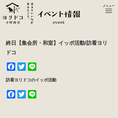
メニュー
終日【集会所・和室】イッポ活動/訪看ヨリ
ドコ
F
T
Li
a
wi
n
訪看ヨリドコのイッポ活動
c
tt
e
e
er
F
T
Li
b
a
wi
n
o
c
tt
e
o