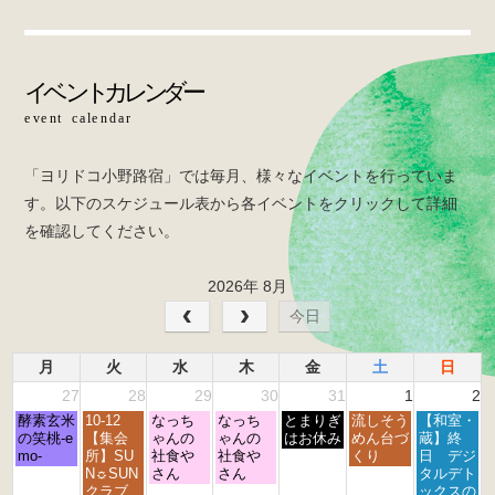
e
er
k
b
o
o
k
「ヨリドコ小野路宿」では毎月、様々なイベントを行っていま
す。以下のスケジュール表から各イベントをクリックして詳細
を確認してください。
2026年 8月
今日
月
火
水
木
金
土
日
27
28
29
30
31
1
2
月
火
水
木
金
土
日
酵素玄米
10-12
なっち
なっち
とまりぎ
流しそう
【和室・
曜
曜
曜
曜
曜
曜
曜
の笑桃-e
【集会
ゃんの
ゃんの
はお休み
めん台づ
蔵】終
日,
日,
日,
日,
日,
日,
日,
mo-
所】SU
社食や
社食や
くり
日 デジ
7
7
7
7
7
8
8
N☼SUN
さん
さん
タルデト
月
月
月
月
月
月
月
クラブ
ックスの