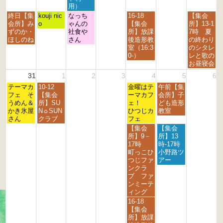
t
t
t
t
t
t
t
用）
h
h
h
h
h
h
h
月
火
水
金
日
終日【集
kouji nic
なっち
16-18
【集会
2
2
2
2
2
2
2
曜
曜
曜
曜
曜
会所】み
o
ゃんの
【集会
所】13-1
0
0
0
0
0
0
0
日,
日,
日,
日,
日,
ずのか・
社食や
所】放課
7時 夏
2
2
2
2
2
2
2
8
8
8
8
8
ほしのね
さん
後造形教
の終わり
6
6
6
6
6
6
6
月
月
月
月
月
室（16:3
のシタレ
2
2
2
2
3
0-）
レと歌の
4
5
6
8
0
お昼寝会
t
t
t
t
t
31
1
2
3
4
5
6
h
h
h
h
h
月
火
金
土
2
テーマカ
2
10-12
2
2
金曜はテ
午前【集
2
曜
曜
曜
曜
0
フェ そ
0
【集会
0
0
ーマカフ
会所】子
0
日,
日,
日,
日,
2
うめん＆
2
所】SU
2
2
ェ！
ども造形
2
8
9
9
9
6
かき氷屋
6
N☼SUN
6
6
ひつじカ
教室
6
月
月
月
月
さん
クラブ
フェ
3
1
4
5
金
土
【集会
【集会
1
s
t
t
曜
曜
所】9－
所】13
s
t
h
h
日,
日,
17時
時-17時
t
2
2
2
9
9
町っこひ
小野路ツ
2
0
0
0
月
月
つじファ
アー
0
2
2
2
4
5
ンクラ
2
6
6
6
t
t
ブ ファ
6
h
h
ンミーテ
2
2
ィング
0
0
金
16-18
2
2
曜
【集会
6
6
日,
所】放課