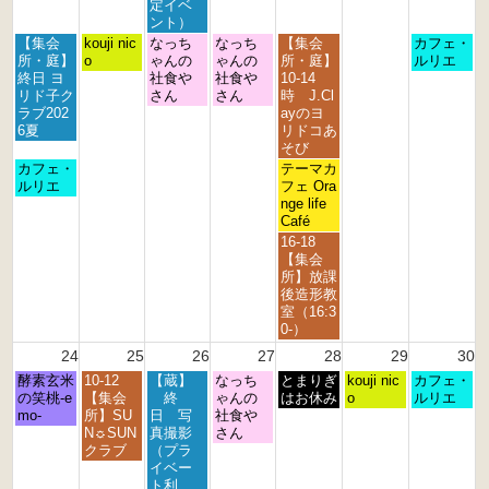
2
2
2
2
2
2
2
定イベ
6
6
6
6
6
6
6
ント）
月
火
水
木
金
日
【集会
kouji nic
なっち
なっち
【集会
カフェ・
曜
曜
曜
曜
曜
曜
所・庭】
o
ゃんの
ゃんの
所・庭】
ルリエ
日,
日,
日,
日,
日,
日,
終日 ヨ
社食や
社食や
10-14
8
8
8
8
8
8
リド子ク
さん
さん
時 J.Cl
月
月
月
月
月
月
ラブ202
ayのヨ
1
1
1
2
2
2
6夏
リドコあ
7
8
9
0
1
3
そび
t
t
t
t
s
r
月
金
カフェ・
テーマカ
h
h
h
h
t
d
曜
曜
ルリエ
フェ Ora
2
2
2
2
2
2
日,
日,
nge life
0
0
0
0
0
0
8
8
Café
2
2
2
2
2
2
月
月
金
16-18
6
6
6
6
6
6
1
2
曜
【集会
7
1
日,
所】放課
t
s
8
後造形教
h
t
月
室（16:3
2
2
2
0-）
0
0
1
24
25
26
27
28
29
30
2
2
s
6
6
月
火
水
木
金
土
日
酵素玄米
10-12
【蔵】
なっち
t
とまりぎ
kouji nic
カフェ・
曜
曜
曜
曜
曜
曜
曜
の笑桃-e
【集会
終
ゃんの
2
はお休み
o
ルリエ
日,
日,
日,
日,
日,
日,
日,
mo-
所】SU
日 写
社食や
0
8
8
8
8
8
8
8
N☼SUN
真撮影
さん
2
月
月
月
月
月
月
月
クラブ
（プラ
6
2
2
2
2
2
2
3
イベー
4
5
6
7
8
9
0
ト利