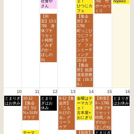
日,
日,
日,
日,
日,
日,
社食や
ェ！
7時 竹
nojikko
6
6
6
6
6
6
6
8
8
8
8
8
8
さん
ひつじカ
ボールつ
月
月
月
月
月
月
フェ
くり
3
4
5
7
8
9
水
金
【和
【集会
r
t
t
t
t
t
曜
曜
室】13-1
所】9－
d
h
h
h
h
h
日,
日,
7時 身
17時
2
2
2
2
2
2
8
8
体プチ
町っこひ
0
0
0
0
0
0
月
月
リセッ
つじファ
2
2
2
2
2
2
5
7
ト時間
ンクラ
6
6
6
6
6
6
t
t
／みず
ブ ファ
h
h
のか・
ンミーテ
2
2
ほしの
ィング
0
0
ね
金
16-18
2
2
曜
【集会
6
6
日,
所】放課
8
後造形教
月
室（16:3
7
0-）
t
10
11
12
13
14
15
16
h
月
火
水
木
金
土
日
とまりぎ
10-12
とまり
9-12【集
2
金曜はテ
【和室】
とまりぎ
曜
曜
曜
曜
曜
曜
曜
はお休み
【集会
ぎはお
会所】
0
ーマカフ
9～17時
はお休み
日,
日,
日,
日,
日,
日,
日,
所】SU
休み
『こも
2
ェ！
身体プチ
8
8
8
8
8
8
8
N☼SUN
れびの
6
古本屋×
リセット
月
月
月
月
月
月
月
クラブ
会』グ
おにぎり
時間／み
1
1
1
1
1
1
1
リーフ
ずのか・
0
1
2
3
4
5
6
ケア
ほしのね
t
t
t
t
t
t
t
火
金
土
テーマ
【和室】
とまりぎ