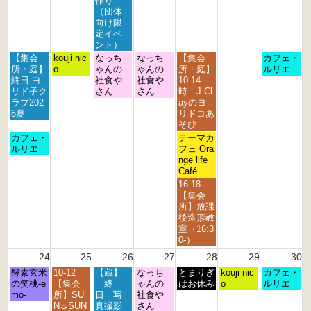
作り
2
2
2
2
2
2
2
（団体
0
0
0
0
0
0
0
向け限
2
2
2
2
2
2
2
定イベ
6
6
6
6
6
6
6
ント）
月
火
水
木
金
日
【集会
kouji nic
なっち
なっち
【集会
カフェ・
曜
曜
曜
曜
曜
曜
所・庭】
o
ゃんの
ゃんの
所・庭】
ルリエ
日,
日,
日,
日,
日,
日,
終日 ヨ
社食や
社食や
10-14
8
8
8
8
8
8
リド子ク
さん
さん
時 J.Cl
月
月
月
月
月
月
ラブ202
ayのヨ
1
1
1
2
2
2
6夏
リドコあ
7
8
9
0
1
3
そび
t
t
t
t
s
r
月
金
カフェ・
テーマカ
h
h
h
h
t
d
曜
曜
ルリエ
フェ Ora
2
2
2
2
2
2
日,
日,
nge life
0
0
0
0
0
0
8
8
Café
2
2
2
2
2
2
月
月
金
16-18
6
6
6
6
6
6
1
2
曜
【集会
7
1
日,
所】放課
t
s
8
後造形教
h
t
月
室（16:3
2
2
2
0-）
0
0
1
24
25
26
27
28
29
30
2
2
s
6
6
月
火
水
木
金
土
日
酵素玄米
10-12
【蔵】
なっち
t
とまりぎ
kouji nic
カフェ・
曜
曜
曜
曜
曜
曜
曜
の笑桃-e
【集会
終
ゃんの
2
はお休み
o
ルリエ
日,
日,
日,
日,
日,
日,
日,
mo-
所】SU
日 写
社食や
0
8
8
8
8
8
8
8
N☼SUN
真撮影
さん
2