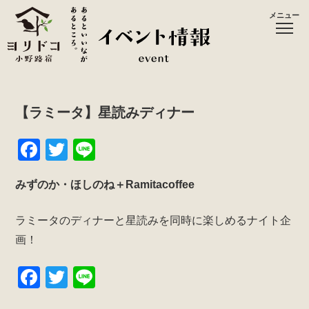
メニュー
【ラミータ】星読みディナー
F
T
Li
a
wi
n
みずのか・ほしのね＋Ramitacoffee
c
tt
e
e
er
ラミータのディナーと星読みを同時に楽しめるナイト企
b
画！
o
F
T
Li
o
a
wi
n
k