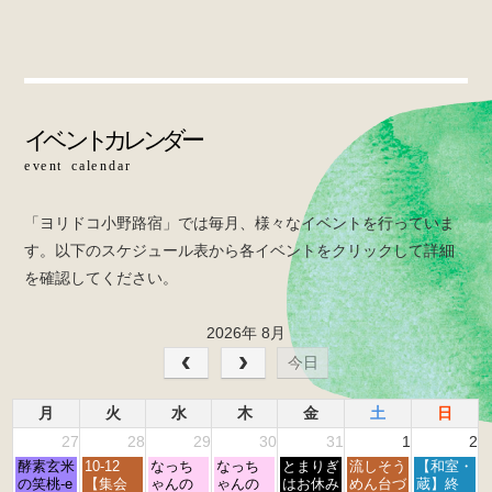
c
tt
e
e
er
b
o
o
k
「ヨリドコ小野路宿」では毎月、様々なイベントを行っていま
す。以下のスケジュール表から各イベントをクリックして詳細
を確認してください。
2026年 8月
今日
月
火
水
木
金
土
日
27
28
29
30
31
1
2
月
火
水
木
金
土
日
酵素玄米
10-12
なっち
なっち
とまりぎ
流しそう
【和室・
曜
曜
曜
曜
曜
曜
曜
の笑桃-e
【集会
ゃんの
ゃんの
はお休み
めん台づ
蔵】終