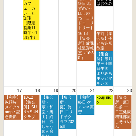
h
h
h
h
h
h
h
曜
曜
曜
カフ
終日 み
はお休み
2
2
2
2
2
2
2
日,
日,
日,
ェ カ
ずのか・
0
0
0
0
0
0
0
8
8
8
レーと
ほしの
2
2
2
2
2
2
2
月
月
月
珈琲
ね ヨリ
6
6
6
6
6
6
6
1
1
1
（限定
ドコ・リ
1
4
5
営業11
トリート
t
t
t
時半～1
金
土
16-18
午前【集
h
h
h
3時半）
曜
曜
【集会
会所】子
2
2
2
日,
日,
所】放課
ども造形
0
0
0
8
8
後造形教
教室
2
2
2
月
月
室（16:3
土
【集会
6
6
6
1
1
0-）
曜
所】毎月
4
5
日,
第三土曜
t
t
8
日午後
h
h
月
よりみち
2
2
1
ホッとマ
0
0
5
ルシェ
2
2
t
17
18
19
20
21
22
23
6
6
h
月
火
水
木
金
土
日
【和室】
10-12
【集会
【集会
【和室】
2
kouji nic
【集会
曜
曜
曜
曜
曜
曜
曜
9-17時
【集会
所・
所・
終日 ケ
0
o
所・庭】
日,
日,
日,
日,
日,
日,
日,
メイク&
所】SU
蔵・和
庭】終
アマネ実
2
午前 一
8
8
8
8
8
8
8
amp：記
N☼SUN
室・裏
日 ヨリ
習
6
二三健康
月
月
月
月
月
月
月
念撮影
クラブ
山】終
ド子ク
増進部流
1
1
1
2
2
2
2
日 流
ラブ202
しそうめ
7
8
9
0
1
2
3
しそう
6夏
ん
t
t
t
t
s
n
r
めん台
h
h
h
h
t
d
d