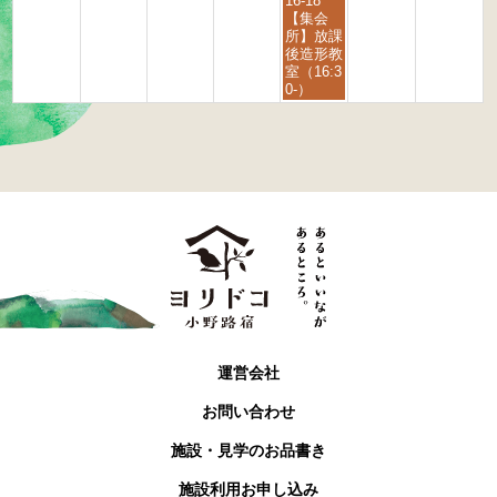
16-18
2
2
曜
【集会
6
6
日,
所】放課
9
後造形教
月
室（16:3
4
0-）
t
h
2
0
2
6
運営会社
お問い合わせ
施設・見学のお品書き
施設利用お申し込み