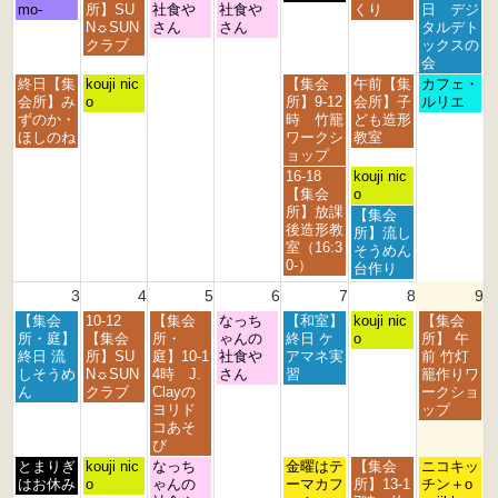
日,
日,
日,
日,
日,
日,
日,
mo-
所】SU
社食や
社食や
くり
日 デジ
7
7
7
7
7
8
8
N☼SUN
さん
さん
タルデト
月
月
月
月
月
月
月
クラブ
ックスの
2
2
2
3
3
1
2
会
7
8
9
0
1
s
n
月
火
金
土
日
終日【集
kouji nic
【集会
午前【集
カフェ・
t
t
t
t
s
t
d
曜
曜
曜
曜
曜
会所】み
o
所】9-12
会所】子
ルリエ
h
h
h
h
t
2
2
日,
日,
日,
日,
日,
ずのか・
時 竹籠
ども造形
2
2
2
2
2
0
0
7
7
7
8
8
ほしのね
ワークシ
教室
0
0
0
0
0
2
2
月
月
月
月
月
ョップ
2
2
2
2
2
6
6
2
2
3
1
2
金
土
16-18
kouji nic
6
6
6
6
6
7
8
1
s
n
曜
曜
【集会
o
t
t
s
t
d
日,
日,
所】放課
土
【集会
h
h
t
2
2
7
8
後造形教
曜
所】流し
2
2
2
0
0
月
月
室（16:3
日,
そうめん
0
0
0
2
2
3
1
0-）
8
台作り
2
2
2
6
6
1
s
月
3
4
5
6
7
8
9
6
6
6
s
t
1
t
2
月
火
水
木
金
土
日
【集会
10-12
【集会
なっち
【和室】
s
kouji nic
【集会
2
0
曜
曜
曜
曜
曜
曜
曜
所・庭】
【集会
所・
ゃんの
終日 ケ
t
o
所】 午
0
2
日,
日,
日,
日,
日,
日,
日,
終日 流
所】SU
庭】10-1
社食や
アマネ実
2
前 竹灯
2
6
8
8
8
8
8
8
8
しそうめ
N☼SUN
4時 J.
さん
習
0
籠作りワ
6
月
月
月
月
月
月
月
ん
クラブ
Clayの
2
ークショ
3
4
5
6
7
8
9
ヨリド
6
ップ
r
t
t
t
t
t
t
コあそ
d
h
h
h
h
h
h
び
2
2
2
2
2
2
2
月
火
水
金
土
日
とまりぎ
kouji nic
なっち
金曜はテ
【集会
ニコキッ
0
0
0
0
0
0
0
曜
曜
曜
曜
曜
曜
はお休み
o
ゃんの
ーマカフ
所】13-1
チン＋o
2
2
2
2
2
2
2