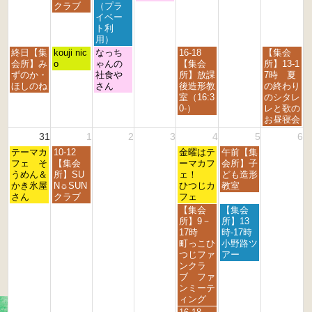
月
月
月
月
月
月
月
クラブ
（プラ
6
2
2
2
2
2
2
3
イベー
4
5
6
7
8
9
0
ト利
t
t
t
t
t
t
t
用）
h
h
h
h
h
h
h
月
火
水
金
日
終日【集
kouji nic
なっち
16-18
【集会
2
2
2
2
2
2
2
曜
曜
曜
曜
曜
会所】み
o
ゃんの
【集会
所】13-1
0
0
0
0
0
0
0
日,
日,
日,
日,
日,
ずのか・
社食や
所】放課
7時 夏
2
2
2
2
2
2
2
8
8
8
8
8
ほしのね
さん
後造形教
の終わり
6
6
6
6
6
6
6
月
月
月
月
月
室（16:3
のシタレ
2
2
2
2
3
0-）
レと歌の
4
5
6
8
0
お昼寝会
t
t
t
t
t
31
1
2
3
4
5
6
h
h
h
h
h
月
火
金
土
2
テーマカ
2
10-12
2
2
金曜はテ
午前【集
2
曜
曜
曜
曜
0
フェ そ
0
【集会
0
0
ーマカフ
会所】子
0
日,
日,
日,
日,
2
うめん＆
2
所】SU
2
2
ェ！
ども造形
2
8
9
9
9
6
かき氷屋
6
N☼SUN
6
6
ひつじカ
教室
6
月
月
月
月
さん
クラブ
フェ
3
1
4
5
金
土
【集会
【集会
1
s
t
t
曜
曜
所】9－
所】13
s
t
h
h
日,
日,
17時
時-17時
t
2
2
2
9
9
町っこひ
小野路ツ
2
0
0
0
月
月
つじファ
アー
0
2
2
2
4
5
ンクラ
2
6
6
6
t
t
ブ ファ
6
h
h
ンミーテ
2
2
ィング
0
0
金