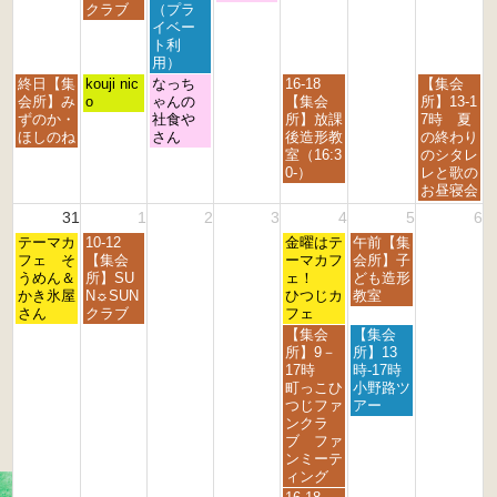
月
月
月
月
月
月
月
クラブ
（プラ
6
2
2
2
2
2
2
3
イベー
4
5
6
7
8
9
0
ト利
t
t
t
t
t
t
t
用）
h
h
h
h
h
h
h
月
火
水
金
日
終日【集
kouji nic
なっち
16-18
【集会
2
2
2
2
2
2
2
曜
曜
曜
曜
曜
会所】み
o
ゃんの
【集会
所】13-1
0
0
0
0
0
0
0
日,
日,
日,
日,
日,
ずのか・
社食や
所】放課
7時 夏
2
2
2
2
2
2
2
8
8
8
8
8
ほしのね
さん
後造形教
の終わり
6
6
6
6
6
6
6
月
月
月
月
月
室（16:3
のシタレ
2
2
2
2
3
0-）
レと歌の
4
5
6
8
0
お昼寝会
t
t
t
t
t
31
1
2
3
4
5
6
h
h
h
h
h
月
火
金
土
2
テーマカ
2
10-12
2
2
金曜はテ
午前【集
2
曜
曜
曜
曜
0
フェ そ
0
【集会
0
0
ーマカフ
会所】子
0
日,
日,
日,
日,
2
うめん＆
2
所】SU
2
2
ェ！
ども造形
2
8
9
9
9
6
かき氷屋
6
N☼SUN
6
6
ひつじカ
教室
6
月
月
月
月
さん
クラブ
フェ
3
1
4
5
金
土
【集会
【集会
1
s
t
t
曜
曜
所】9－
所】13
s
t
h
h
日,
日,
17時
時-17時
t
2
2
2
9
9
町っこひ
小野路ツ
2
0
0
0
月
月
つじファ
アー
0
2
2
2
4
5
ンクラ
2
6
6
6
t
t
ブ ファ
6
h
h
ンミーテ
2
2
ィング
0
0
金