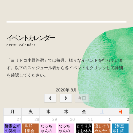
c
tt
e
e
er
b
o
o
k
「ヨリドコ小野路宿」では毎月、様々なイベントを行っていま
す。以下のスケジュール表から各イベントをクリックして詳細
を確認してください。
2026年 8月
今日
月
火
水
木
金
土
日
27
28
29
30
31
1
2
月
火
水
木
金
土
日
酵素玄米
10-12
なっち
なっち
とまりぎ
流しそう
【和室・
曜
曜
曜
曜
曜
曜
曜
の笑桃-e
【集会
ゃんの
ゃんの
はお休み
めん台づ
蔵】終