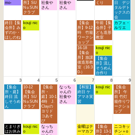
日,
日,
日,
日,
日,
日,
日,
mo-
所】SU
社食や
社食や
くり
日 デジ
7
7
7
7
7
8
8
N☼SUN
さん
さん
タルデト
月
月
月
月
月
月
月
クラブ
ックスの
2
2
2
3
3
1
2
会
7
8
9
0
1
s
n
月
火
金
土
日
終日【集
kouji nic
【集会
午前【集
カフェ・
t
t
t
t
s
t
d
曜
曜
曜
曜
曜
会所】み
o
所】9-12
会所】子
ルリエ
h
h
h
h
t
2
2
日,
日,
日,
日,
日,
ずのか・
時 竹籠
ども造形
2
2
2
2
2
0
0
7
7
7
8
8
ほしのね
ワークシ
教室
0
0
0
0
0
2
2
月
月
月
月
月
ョップ
2
2
2
2
2
6
6
2
2
3
1
2
金
土
16-18
kouji nic
6
6
6
6
6
7
8
1
s
n
曜
曜
【集会
o
t
t
s
t
d
日,
日,
所】放課
土
【集会
h
h
t
2
2
7
8
後造形教
曜
所】流し
2
2
2
0
0
月
月
室（16:3
日,
そうめん
0
0
0
2
2
3
1
0-）
8
台作り
2
2
2
6
6
1
s
月
3
4
5
6
7
8
9
6
6
6
s
t
1
t
2
月
火
水
木
金
土
日
【集会
10-12
【集会
なっち
【和室】
s
kouji nic
【集会
2
0
曜
曜
曜
曜
曜
曜
曜
所・庭】
【集会
所・
ゃんの
終日 ケ
t
o
所】 午
0
2
日,
日,
日,
日,
日,
日,
日,
終日 流
所】SU
庭】10-1
社食や
アマネ実
2
前 竹灯
2
6
8
8
8
8
8
8
8
しそうめ
N☼SUN
4時 J.
さん
習
0
籠作りワ
6
月
月
月
月
月
月
月
ん
クラブ
Clayの
2
ークショ
3
4
5
6
7
8
9
ヨリド
6
ップ
r
t
t
t
t
t
t
コあそ
d
h
h
h
h
h
h
び
2
2
2
2
2
2
2
月
火
水
金
土
日
とまりぎ
kouji nic
なっち
金曜はテ
【集会
ニコキッ
0
0
0
0
0
0
0
曜
曜
曜
曜
曜
曜
はお休み
o
ゃんの
ーマカフ
所】13-1
チン＋o
2
2
2
2
2
2
2