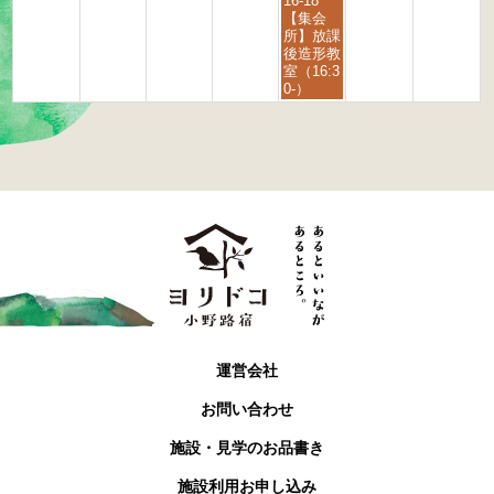
16-18
2
2
曜
【集会
6
6
日,
所】放課
9
後造形教
月
室（16:3
4
0-）
t
h
2
0
2
6
運営会社
お問い合わせ
施設・見学のお品書き
施設利用お申し込み