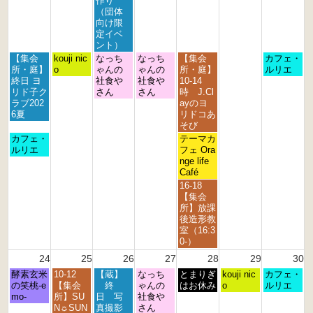
作り
2
2
2
2
2
2
2
（団体
0
0
0
0
0
0
0
向け限
2
2
2
2
2
2
2
定イベ
6
6
6
6
6
6
6
ント）
月
火
水
木
金
日
【集会
kouji nic
なっち
なっち
【集会
カフェ・
曜
曜
曜
曜
曜
曜
所・庭】
o
ゃんの
ゃんの
所・庭】
ルリエ
日,
日,
日,
日,
日,
日,
終日 ヨ
社食や
社食や
10-14
8
8
8
8
8
8
リド子ク
さん
さん
時 J.Cl
月
月
月
月
月
月
ラブ202
ayのヨ
1
1
1
2
2
2
6夏
リドコあ
7
8
9
0
1
3
そび
t
t
t
t
s
r
月
金
カフェ・
テーマカ
h
h
h
h
t
d
曜
曜
ルリエ
フェ Ora
2
2
2
2
2
2
日,
日,
nge life
0
0
0
0
0
0
8
8
Café
2
2
2
2
2
2
月
月
金
16-18
6
6
6
6
6
6
1
2
曜
【集会
7
1
日,
所】放課
t
s
8
後造形教
h
t
月
室（16:3
2
2
2
0-）
0
0
1
24
25
26
27
28
29
30
2
2
s
6
6
月
火
水
木
金
土
日
酵素玄米
10-12
【蔵】
なっち
t
とまりぎ
kouji nic
カフェ・
曜
曜
曜
曜
曜
曜
曜
の笑桃-e
【集会
終
ゃんの
2
はお休み
o
ルリエ
日,
日,
日,
日,
日,
日,
日,
mo-
所】SU
日 写
社食や
0
8
8
8
8
8
8
8
N☼SUN
真撮影
さん
2