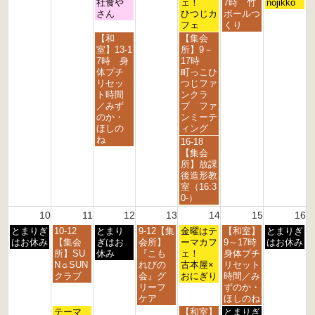
日,
日,
日,
日,
日,
日,
社食や
ェ！
7時 竹
nojikko
6
6
6
6
6
6
6
8
8
8
8
8
8
さん
ひつじカ
ボールつ
月
月
月
月
月
月
フェ
くり
3
4
5
7
8
9
水
金
【和
【集会
r
t
t
t
t
t
曜
曜
室】13-1
所】9－
d
h
h
h
h
h
日,
日,
7時 身
17時
2
2
2
2
2
2
8
8
体プチ
町っこひ
0
0
0
0
0
0
月
月
リセッ
つじファ
2
2
2
2
2
2
5
7
ト時間
ンクラ
6
6
6
6
6
6
t
t
／みず
ブ ファ
h
h
のか・
ンミーテ
2
2
ほしの
ィング
0
0
ね
金
16-18
2
2
曜
【集会
6
6
日,
所】放課
8
後造形教
月
室（16:3
7
0-）
t
10
11
12
13
14
15
16
h
月
火
水
木
金
土
日
とまりぎ
10-12
とまり
9-12【集
2
金曜はテ
【和室】
とまりぎ
曜
曜
曜
曜
曜
曜
曜
はお休み
【集会
ぎはお
会所】
0
ーマカフ
9～17時
はお休み
日,
日,
日,
日,
日,
日,
日,
所】SU
休み
『こも
2
ェ！
身体プチ
8
8
8
8
8
8
8
N☼SUN
れびの
6
古本屋×
リセット
月
月
月
月
月
月
月
クラブ
会』グ
おにぎり
時間／み
1
1
1
1
1
1
1
リーフ
ずのか・
0
1
2
3
4
5
6
ケア
ほしのね
t
t
t
t
t
t
t
火
金
土
テーマ
【和室】
とまりぎ