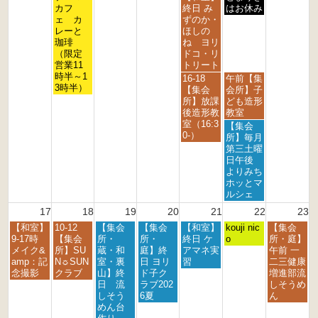
h
h
h
h
h
h
h
曜
曜
曜
カフ
終日 み
はお休み
2
2
2
2
2
2
2
日,
日,
日,
ェ カ
ずのか・
0
0
0
0
0
0
0
8
8
8
レーと
ほしの
2
2
2
2
2
2
2
月
月
月
珈琲
ね ヨリ
6
6
6
6
6
6
6
1
1
1
（限定
ドコ・リ
1
4
5
営業11
トリート
t
t
t
時半～1
金
土
16-18
午前【集
h
h
h
3時半）
曜
曜
【集会
会所】子
2
2
2
日,
日,
所】放課
ども造形
0
0
0
8
8
後造形教
教室
2
2
2
月
月
室（16:3
土
【集会
6
6
6
1
1
0-）
曜
所】毎月
4
5
日,
第三土曜
t
t
8
日午後
h
h
月
よりみち
2
2
1
ホッとマ
0
0
5
ルシェ
2
2
t
17
18
19
20
21
22
23
6
6
h
月
火
水
木
金
土
日
【和室】
10-12
【集会
【集会
【和室】
2
kouji nic
【集会
曜
曜
曜
曜
曜
曜
曜
9-17時
【集会
所・
所・
終日 ケ
0
o
所・庭】
日,
日,
日,
日,
日,
日,
日,
メイク&
所】SU
蔵・和
庭】終
アマネ実
2
午前 一
8
8
8
8
8
8
8
amp：記
N☼SUN
室・裏
日 ヨリ
習
6
二三健康
月
月
月
月
月
月
月
念撮影
クラブ
山】終
ド子ク
増進部流
1
1
1
2
2
2
2
日 流
ラブ202
しそうめ
7
8
9
0
1
2
3
しそう
6夏
ん
t
t
t
t
s
n
r
めん台
h
h
h
h
t
d
d