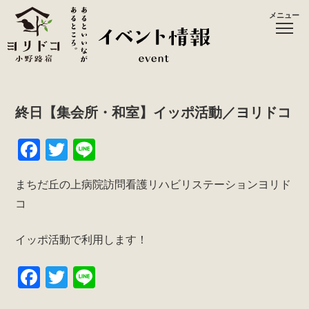
メニュー
終日【集会所・和室】イッポ活動／ヨリドコ
F
T
Li
a
wi
n
まちだ丘の上病院訪問看護リハビリステーションヨリド
c
tt
e
コ
e
er
b
イッポ活動で利用します！
o
F
T
Li
o
a
wi
n
k