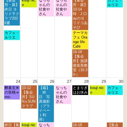
【集会
kouji nic
なっち
なっち
【集会
カフェ・
曜
曜
曜
曜
曜
曜
所・庭】
o
ゃんの
ゃんの
所・庭】
ルリエ
日,
日,
日,
日,
日,
日,
終日 ヨ
社食や
社食や
10-14
8
8
8
8
8
8
リド子ク
さん
さん
時 J.Cl
月
月
月
月
月
月
ラブ202
ayのヨ
1
1
1
2
2
2
6夏
リドコあ
7
8
9
0
1
3
そび
t
t
t
t
s
r
月
金
カフェ・
テーマカ
h
h
h
h
t
d
曜
曜
ルリエ
フェ Ora
2
2
2
2
2
2
日,
日,
nge life
0
0
0
0
0
0
8
8
Café
2
2
2
2
2
2
月
月
金
16-18
6
6
6
6
6
6
1
2
曜
【集会
7
1
日,
所】放課
t
s
8
後造形教
h
t
月
室（16:3
2
2
2
0-）
0
0
1
24
25
26
27
28
29
30
2
2
s
6
6
月
火
水
木
金
土
日
酵素玄米
10-12
【蔵】
なっち
t
とまりぎ
kouji nic
カフェ・
曜
曜
曜
曜
曜
曜
曜
の笑桃-e
【集会
終
ゃんの
2
はお休み
o
ルリエ
日,
日,
日,
日,
日,
日,
日,
mo-
所】SU
日 写
社食や
0
8
8
8
8
8
8
8
N☼SUN
真撮影
さん
2
月
月
月
月
月
月
月
クラブ
（プラ
6
2
2
2
2
2
2
3
イベー
4
5
6
7
8
9
0
ト利
t
t
t
t
t
t
t
用）
h
h
h
h
h
h
h
月
火
水
金
日
終日【集
kouji nic
なっち
16-18
【集会