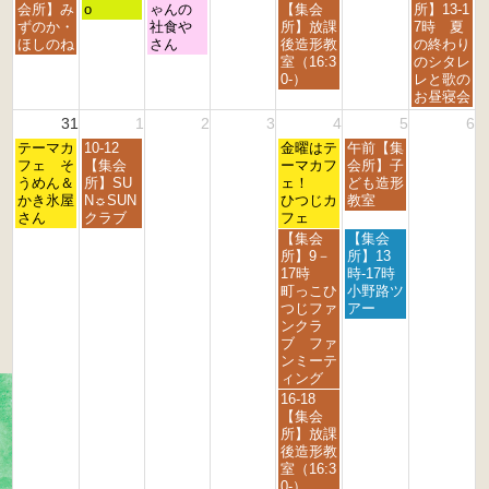
2
2
2
2
2
2
2
曜
曜
曜
曜
曜
会所】み
o
ゃんの
【集会
所】13-1
0
0
0
0
0
0
0
日,
日,
日,
日,
日,
ずのか・
社食や
所】放課
7時 夏
2
2
2
2
2
2
2
8
8
8
8
8
ほしのね
さん
後造形教
の終わり
6
6
6
6
6
6
6
月
月
月
月
月
室（16:3
のシタレ
2
2
2
2
3
0-）
レと歌の
4
5
6
8
0
お昼寝会
t
t
t
t
t
31
1
2
3
4
5
6
h
h
h
h
h
月
火
金
土
2
テーマカ
2
10-12
2
2
金曜はテ
午前【集
2
曜
曜
曜
曜
0
フェ そ
0
【集会
0
0
ーマカフ
会所】子
0
日,
日,
日,
日,
2
うめん＆
2
所】SU
2
2
ェ！
ども造形
2
8
9
9
9
6
かき氷屋
6
N☼SUN
6
6
ひつじカ
教室
6
月
月
月
月
さん
クラブ
フェ
3
1
4
5
金
土
【集会
【集会
1
s
t
t
曜
曜
所】9－
所】13
s
t
h
h
日,
日,
17時
時-17時
t
2
2
2
9
9
町っこひ
小野路ツ
2
0
0
0
月
月
つじファ
アー
0
2
2
2
4
5
ンクラ
2
6
6
6
t
t
ブ ファ
6
h
h
ンミーテ
2
2
ィング
0
0
金
16-18
2
2
曜
【集会
6
6
日,
所】放課
9
後造形教
月
室（16:3
4
0-）