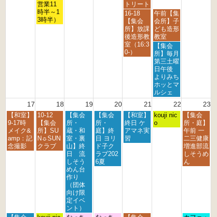
1
4
5
営業11
トリート
t
t
t
時半～1
金
土
16-18
午前【集
h
h
h
3時半）
曜
曜
【集会
会所】子
2
2
2
日,
日,
所】放課
ども造形
0
0
0
8
8
後造形教
教室
2
2
2
月
月
室（16:3
土
【集会
6
6
6
1
1
0-）
曜
所】毎月
4
5
日,
第三土曜
t
t
8
日午後
h
h
月
よりみち
2
2
1
ホッとマ
0
0
5
ルシェ
2
2
t
17
18
19
20
21
22
23
6
6
h
月
火
水
木
金
土
日
【和室】
10-12
【集会
【集会
【和室】
2
kouji nic
【集会
曜
曜
曜
曜
曜
曜
曜
9-17時
【集会
所・
所・
終日 ケ
0
o
所・庭】
日,
日,
日,
日,
日,
日,
日,
メイク&
所】SU
蔵・和
庭】終
アマネ実
2
午前 一
8
8
8
8
8
8
8
amp：記
N☼SUN
室・裏
日 ヨリ
習
6
二三健康
月
月
月
月
月
月
月
念撮影
クラブ
山】終
ド子ク
増進部流
1
1
1
2
2
2
2
日 流
ラブ202
しそうめ
7
8
9
0
1
2
3
しそう
6夏
ん
t
t
t
t
s
n
r
めん台
h
h
h
h
t
d
d
作り
2
2
2
2
2
2
2
（団体
0
0
0
0
0
0
0
向け限
2
2
2
2
2
2
2
定イベ
6
6
6
6
6
6
6
ント）
月
火
水
木
金
日