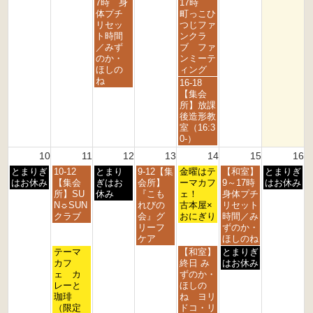
日,
日,
7時 身
17時
2
2
2
2
2
2
8
8
体プチ
町っこひ
0
0
0
0
0
0
月
月
リセッ
つじファ
2
2
2
2
2
2
5
7
ト時間
ンクラ
6
6
6
6
6
6
t
t
／みず
ブ ファ
h
h
のか・
ンミーテ
2
2
ほしの
ィング
0
0
ね
金
16-18
2
2
曜
【集会
6
6
日,
所】放課
8
後造形教
月
室（16:3
7
0-）
t
10
11
12
13
14
15
16
h
月
火
水
木
金
土
日
とまりぎ
10-12
とまり
9-12【集
2
金曜はテ
【和室】
とまりぎ
曜
曜
曜
曜
曜
曜
曜
はお休み
【集会
ぎはお
会所】
0
ーマカフ
9～17時
はお休み
日,
日,
日,
日,
日,
日,
日,
所】SU
休み
『こも
2
ェ！
身体プチ
8
8
8
8
8
8
8
N☼SUN
れびの
6
古本屋×
リセット
月
月
月
月
月
月
月
クラブ
会』グ
おにぎり
時間／み
1
1
1
1
1
1
1
リーフ
ずのか・
0
1
2
3
4
5
6
ケア
ほしのね
t
t
t
t
t
t
t
火
金
土
テーマ
【和室】
とまりぎ
h
h
h
h
h
h
h
曜
曜
曜
カフ
終日 み
はお休み
2
2
2
2
2
2
2
日,
日,
日,
ェ カ
ずのか・
0
0
0
0
0
0
0
8
8
8
レーと
ほしの
2
2
2
2
2
2
2
月
月
月
珈琲
ね ヨリ
6
6
6
6
6
6
6
1
1
1
（限定
ドコ・リ