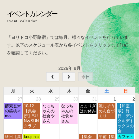
o
o
k
「ヨリドコ小野路宿」では毎月、様々なイベントを行っていま
す。以下のスケジュール表から各イベントをクリックして詳細
を確認してください。
2026年 8月
今日
月
火
水
木
金
土
日
27
28
29
30
31
1
2
月
火
水
木
金
土
日
酵素玄米
10-12
なっち
なっち
とまりぎ
流しそう
【和室・
曜
曜
曜
曜
曜
曜
曜
の笑桃-e
【集会
ゃんの
ゃんの
はお休み
めん台づ
蔵】終
日,
日,
日,
日,
日,
日,
日,
mo-
所】SU
社食や
社食や
くり
日 デジ
7
7
7
7
7
8
8
N☼SUN
さん
さん
タルデト
月
月
月
月
月
月
月
クラブ
ックスの
2
2
2
3
3
1
2
会
7
8
9
0
1
s
n
月
火
金
土
日
終日【集
kouji nic
【集会
午前【集
カフェ・