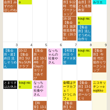
t
t
t
t
s
t
d
曜
曜
曜
曜
曜
会所】み
o
所】9-12
会所】子
ルリエ
h
h
h
h
t
2
2
日,
日,
日,
日,
日,
ずのか・
時 竹籠
ども造形
2
2
2
2
2
0
0
7
7
7
8
8
ほしのね
ワークシ
教室
0
0
0
0
0
2
2
月
月
月
月
月
ョップ
2
2
2
2
2
6
6
2
2
3
1
2
金
土
16-18
kouji nic
6
6
6
6
6
7
8
1
s
n
曜
曜
【集会
o
t
t
s
t
d
日,
日,
所】放課
土
【集会
h
h
t
2
2
7
8
後造形教
曜
所】流し
2
2
2
0
0
月
月
室（16:3
日,
そうめん
0
0
0
2
2
3
1
0-）
8
台作り
2
2
2
6
6
1
s
月
3
4
5
6
7
8
9
6
6
6
s
t
1
t
2
月
火
水
木
金
土
日
【集会
10-12
【集会
なっち
【和室】
s
kouji nic
【集会
2
0
曜
曜
曜
曜
曜
曜
曜
所・庭】
【集会
所・
ゃんの
終日 ケ
t
o
所】 午
0
2
日,
日,
日,
日,
日,
日,
日,
終日 流
所】SU
庭】10-1
社食や
アマネ実
2
前 竹灯
2
6
8
8
8
8
8
8
8
しそうめ
N☼SUN
4時 J.
さん
習
0
籠作りワ
6
月
月
月
月
月
月
月
ん
クラブ
Clayの
2
ークショ
3
4
5
6
7
8
9
ヨリド
6
ップ
r
t
t
t
t
t
t
コあそ
d
h
h
h
h
h
h
び
2
2
2
2
2
2
2
月
火
水
金
土
日
とまりぎ
kouji nic
なっち
金曜はテ
【集会
ニコキッ
0
0
0
0
0
0
0
曜
曜
曜
曜
曜
曜
はお休み
o
ゃんの
ーマカフ
所】13-1
チン＋o
2
2
2
2
2
2
2
日,
日,
日,
日,
日,
日,
社食や
ェ！
7時 竹
nojikko
6
6
6
6
6
6
6
8
8
8
8
8
8
さん
ひつじカ
ボールつ
月
月
月
月
月
月
フェ
くり
3
4
5
7
8
9
水
金
【和
【集会
r
t
t
t
t
t
曜
曜
室】13-1
所】9－
d
h
h
h
h
h