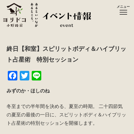
メニュー
終日【和室】スピリットボディ＆ハイブリッ
ト占星術 特別セッション
F
T
Li
a
wi
n
みずのか・ほしのね
c
tt
e
e
er
冬至までの半年間を決める、夏至の時期。
二十四節気
b
の夏至の最後の一日に、スピリットボディ＆ハイブリッ
o
ト占星術の特別セッションを開催します。
o