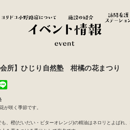
集会所】ひじり自然塾 柑橘の花まつり
T
Li
i
n
塾
t
e
の花が咲く季節です。
r
でも、橙(だいだい・ビターオレンジ)の精油はネロリとよばれ