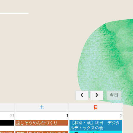
今日
土
日
31
1
2
土
日
流しそうめん台づくり
【和室・蔵】終日 デジタ
曜
曜
ルデトックスの会
日,
日,