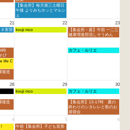
h
h
1
日,
土
【集会所】毎月第三土曜日
2
2
5
8
曜
午後 よりみちホッとマルシ
0
0
t
月
日,
ェ
2
2
h
1
8
6
6
21
22
23
2
5
月
0
t
土
日
マネ実習
1
kouji nico
【集会所・庭】午前 一二三
2
h
曜
曜
5
健康増進部流しそうめん
6
2
日,
日,
t
0
8
8
h
2
月
月
2
日
14時
カフェ・ルリエ
6
2
2
0
曜
あそび
2
3
2
日,
life C
n
r
6
8
d
d
月
課後造
2
2
2
0
0
3
2
2
28
29
30
r
6
6
d
土
日
kouji nico
カフェ・ルリエ
2
曜
曜
0
日,
日,
日
課後造
【集会所】13-17時 夏の
2
8
8
曜
終わりのシタレレと歌のお
6
月
月
日,
昼寝会
2
3
8
4
5
6
9
0
月
t
t
土
フェ！
午前【集会所】子ども造形
3