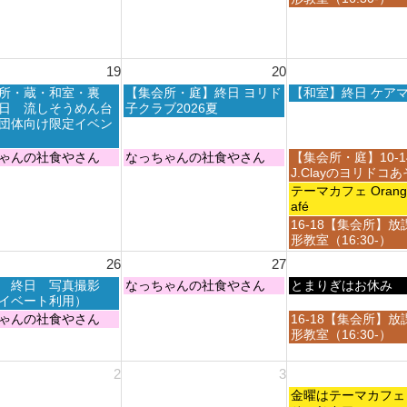
h
h
1
日,
2
2
4
8
0
0
t
月
2
2
h
1
6
6
19
20
2
4
0
t
木
金
所・蔵・和室・裏
【集会所・庭】終日 ヨリド
【和室】終日 ケア
2
h
曜
曜
日 流しそうめん台
子クラブ2026夏
6
2
日,
日,
団体向け限定イベン
0
8
8
2
月
月
木
金
ゃんの社食やさん
なっちゃんの社食やさん
【集会所・庭】10-
6
2
2
曜
曜
J.Clayのヨリドコ
0
1
日,
日,
金
テーマカフェ Orange 
t
s
8
8
曜
afé
h
t
月
月
日,
金
16-18【集会所】放
2
2
2
2
8
曜
形教室（16:30-）
0
0
0
1
月
日,
2
2
26
27
t
s
2
8
6
6
h
t
1
木
金
 終日 写真撮影
なっちゃんの社食やさん
月
とまりぎはお休み
2
2
s
曜
曜
イベート利用）
2
0
0
t
日,
日,
1
金
ゃんの社食やさん
16-18【集会所】放
2
2
2
8
8
s
曜
形教室（16:30-）
6
6
0
月
月
t
日,
2
2
2
2
8
2
3
6
7
8
0
月
t
t
2
金
2
金曜はテーマカ