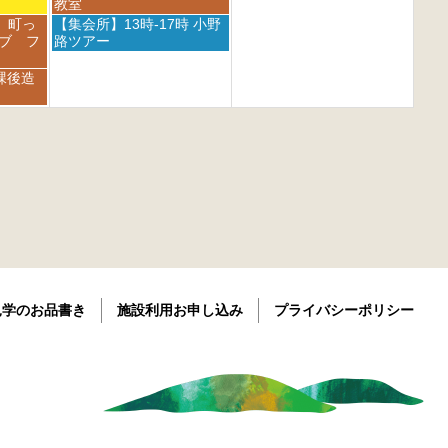
h
h
曜
教室
0
2
2
日,
t
土
 町っ
【集会所】13時-17時 小野
0
0
9
h
曜
ブ フ
路ツアー
2
2
月
2
日,
6
6
5
0
9
課後造
t
2
月
h
6
5
2
t
0
h
2
2
6
0
2
6
見学のお品書き
施設利用お申し込み
プライバシーポリシー