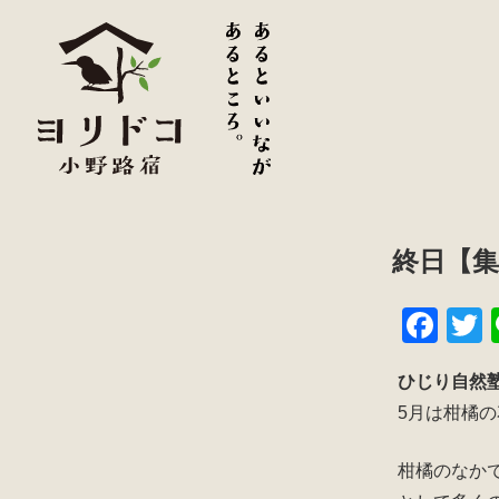
終日【
F
a
w
ひじり自然
c
t
5月は柑橘
e
e
b
柑橘のなか