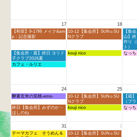
h
h
h
1
2
2
2
1
0
0
0
t
2
2
2
h
6
6
6
17
18
2
0
月
火
水
【和室】9-17時 メイク&am
10-12【集会所】SUN☼SU
【集会
2
曜
曜
曜
p：記念撮影
Nクラブ
山】終
6
日,
日,
日,
作り（
8
8
8
ト）
月
月
月
月
火
水
【集会所・庭】終日 ヨリド
kouji nico
なっち
1
1
1
曜
曜
曜
子クラブ2026夏
7
8
9
日,
日,
日,
月
カフェ・ルリエ
t
t
t
8
8
8
曜
h
h
h
月
月
月
日,
2
2
2
1
1
1
8
0
0
0
7
8
9
月
2
2
2
24
25
t
t
t
1
6
6
6
h
h
h
7
月
火
水
酵素玄米の笑桃-emo-
10-12【集会所】SUN☼SU
【蔵】
2
2
2
t
曜
曜
曜
Nクラブ
（プラ
0
0
0
h
日,
日,
日,
月
火
水
終日【集会所】みずのか・
kouji nico
なっち
2
2
2
2
8
8
8
曜
曜
曜
ほしのね
6
6
6
0
月
月
月
日,
日,
日,
2
2
2
2
8
8
8
31
1
6
4
5
6
月
月
月
t
t
t
月
火
2
テーマカフェ そうめん＆
2
10-12【集会所】SUN☼SU
2