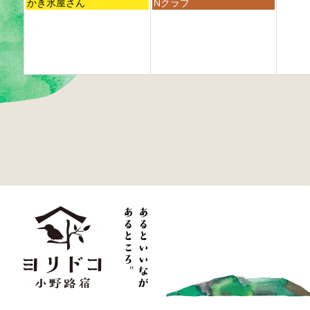
h
h
h
曜
曜
4
かき氷屋さん
5
Nクラブ
6
2
2
2
日,
日,
t
t
t
0
0
0
8
9
h
h
h
2
2
2
月
月
2
2
2
6
6
6
3
1
0
0
0
1
s
2
2
2
s
t
6
6
6
t
2
2
0
0
2
2
6
6