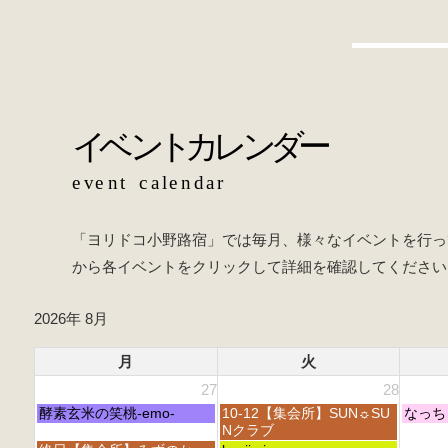
e
e
b
o
o
k
「ヨリドコ小野路宿」では毎月、様々なイベントを行っ
から各イベントをクリックして詳細を確認してください
2026年 8月
月
火
27
28
月
火
水
酵素玄米の笑桃-emo-
10-12【集会所】SUN☼SU
なっち
曜
曜
曜
Nクラブ
日,
日,
日,