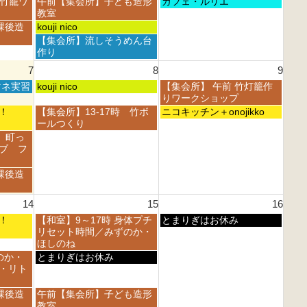
土
日
 竹籠ワ
午前【集会所】子ども造形
カフェ・ルリエ
8
8
曜
曜
教室
月
月
日,
日,
土
課後造
kouji nico
1
2
8
8
曜
土
【集会所】流しそうめん台
s
n
月
月
日,
曜
作り
t
d
1
2
8
日,
2
2
7
8
9
s
n
月
8
0
0
t
d
1
土
日
マネ実習
月
kouji nico
【集会所】 午前 竹灯籠作
2
2
2
2
s
曜
曜
1
りワークショップ
6
6
0
0
t
日,
日,
s
土
日
フェ！
【集会所】13-17時 竹ボ
ニコキッチン＋onojikko
2
2
2
8
8
t
曜
曜
ールつくり
6
6
0
月
月
2
日,
日,
 町っ
2
8
9
0
8
8
ブ フ
6
t
t
2
月
月
h
h
6
8
9
課後造
2
2
t
t
0
0
h
h
2
2
14
15
16
2
2
6
6
0
0
土
日
フェ！
【和室】9～17時 身体プチ
とまりぎはお休み
2
2
曜
曜
リセット時間／みずのか・
6
6
日,
日,
ほしのね
8
8
土
のか・
とまりぎはお休み
月
月
曜
・リト
1
1
日,
5
6
8
土
課後造
午前【集会所】子ども造形
t
t
月
曜
教室