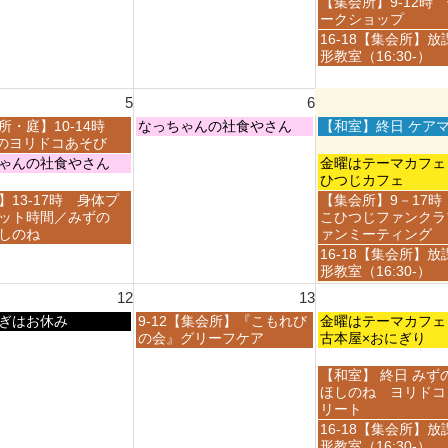
金
【集会所】9-12時
7
7
曜
ークショップ
月
月
日,
金
16-18【集会所】放
3
3
7
曜
形教室（16:30-）
0
1
月
日,
t
s
3
7
h
t
5
6
1
月
2
2
s
3
木
金
所・庭】10-14時
なっちゃんの社食やさん
【和室】終日 ケア
0
0
t
1
曜
曜
ayのヨリドコあそび
2
2
2
s
日,
日,
金
ゃんの社食やさん
金曜はテーマカ
6
6
0
t
8
8
曜
ひつじカフェ
2
2
月
月
日,
金
】13-17時 身体プ
【集会所】9－17時
6
0
6
7
8
曜
ット時間／みずの
こひつじファンクラ
2
t
t
月
日,
しのね
ァンミーティング
6
h
h
7
8
金
16-18【集会所】放
2
2
t
月
曜
形教室（16:30-）
0
0
h
7
日,
2
2
12
13
2
t
8
6
6
0
h
木
金
ぎはお休み
9-12【集会所】『こもれび
月
金曜はテーマカ
2
2
曜
曜
の会』グリーフケア
7
古本屋×おにぎり
6
0
日,
日,
t
2
8
8
h
金
【和室】 終日 みず
6
月
月
2
曜
ほしのね ヨリドコ
1
1
0
日,
リート
3
4
2
8
金
16-18【集会所】放
t
t
6
月
曜
形教室（16:30-）