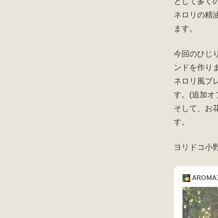
o
として多く
o
ネロリの精
ます。
k
今回のひじ
ンドを作り
ネロリ風ブ
す。(追加オ
そして、お
す。
ヨリドコ小