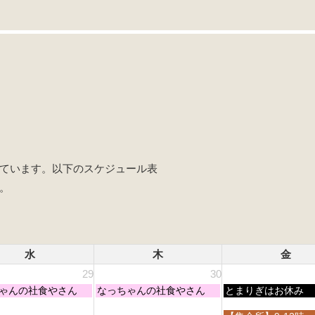
r
ています。以下のスケジュール表
。
水
木
金
29
30
木
金
ゃんの社食やさん
なっちゃんの社食やさん
とまりぎはお休み
曜
曜
日,
日,