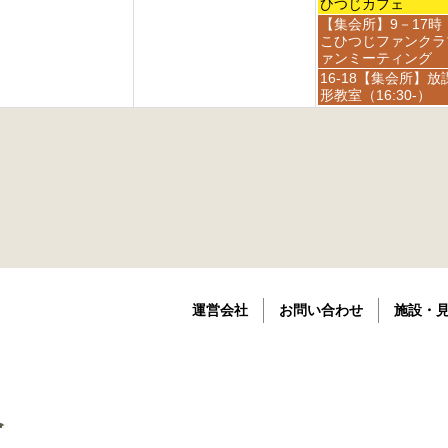
h
h
6
曜
8
ひつじカフェ
2
2
日,
t
金
【集会所】9－17時
0
0
9
h
曜
こひつじファンクラ
2
2
月
2
日,
ァンミーティング
6
6
4
0
9
金
16-18【集会所】放
t
2
月
曜
形教室（16:30-）
h
6
4
日,
2
t
9
0
h
月
2
2
4
6
0
t
2
h
6
2
0
2
6
運営会社
お問い合わせ
施設・