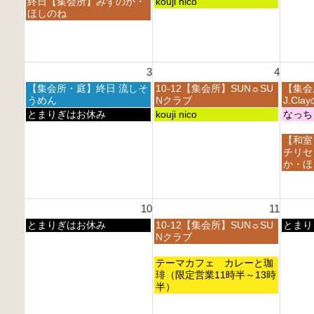
月
火
終日【集会所】みずのか・
kouji nico
7
7
7
曜
曜
ほしのね
月
月
月
日,
日,
2
2
2
7
7
7
8
9
月
月
t
t
t
2
2
h
h
h
3
4
7
8
2
2
2
t
t
月
火
水
【集会所・庭】終日 流しそ
10-12【集会所】SUN☼SU
【集会
0
0
0
h
h
曜
曜
曜
うめん
Nクラブ
J.Cl
2
2
2
2
2
日,
日,
日,
月
火
水
とまりぎはお休み
kouji nico
なっち
6
6
6
0
0
8
8
8
曜
曜
曜
2
2
月
月
月
日,
日,
日,
水
【和室
6
6
3
4
5
8
8
8
曜
チリセ
r
t
t
月
月
月
日,
か・ほ
d
h
h
3
4
5
8
2
2
2
r
t
t
月
0
0
0
d
h
h
5
2
2
2
10
11
2
2
2
t
6
6
6
0
0
0
h
月
火
水
とまりぎはお休み
10-12【集会所】SUN☼SU
とまり
2
2
2
2
曜
曜
曜
Nクラブ
6
6
6
0
日,
日,
日,
2
8
8
8
火
テーマカフェ カレーと珈
6
月
月
月
曜
琲（限定営業11時半～13時
1
1
1
日,
半）
0
1
2
8
t
t
t
月