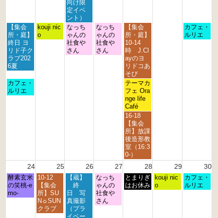
0
0
0
0
0
0
0
向け限
2
2
2
2
2
2
2
定イベ
6
6
6
6
6
6
6
ント）
月
火
水
木
金
日
【集会
kouji nic
なっち
なっち
【集会
カフェ・
曜
曜
曜
曜
曜
曜
所・庭】
o
ゃんの
ゃんの
所・庭】
ルリエ
日,
日,
日,
日,
日,
日,
終日 ヨ
社食や
社食や
10-14
8
8
8
8
8
8
リド子ク
さん
さん
時 J.Cl
月
月
月
月
月
月
ラブ202
ayのヨ
1
1
1
2
2
2
6夏
リドコあ
7
8
9
0
1
3
そび
t
t
t
t
s
r
月
金
カフェ・
テーマカ
h
h
h
h
t
d
曜
曜
ルリエ
フェ Ora
2
2
2
2
2
2
日,
日,
nge life
0
0
0
0
0
0
8
8
Café
2
2
2
2
2
2
月
月
金
16-18
6
6
6
6
6
6
1
2
曜
【集会
7
1
日,
所】放課
t
s
8
後造形教
h
t
月
室（16:3
2
2
2
0-）
0
0
1
24
25
26
27
28
29
30
2
2
s
6
6
月
火
水
木
金
土
日
酵素玄米
10-12
【蔵】
なっち
t
とまりぎ
kouji nic
カフェ・
曜
曜
曜
曜
曜
曜
曜
の笑桃-e
【集会
終
ゃんの
2
はお休み
o
ルリエ
日,
日,
日,
日,
日,
日,
日,
mo-
所】SU
日 写
社食や
0
8
8
8
8
8
8
8
N☼SUN
真撮影
さん
2
月
月
月
月
月
月
月
クラブ
（プラ
6
2
2
2
2
2
2
3
イベー