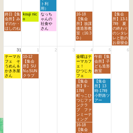
4
5
6
7
8
9
0
ト利
t
t
t
t
t
t
t
用）
h
h
h
h
h
h
h
月
火
水
金
日
終日【集
kouji nic
なっち
16-18
【集会
2
2
2
2
2
2
2
曜
曜
曜
曜
曜
会所】み
o
ゃんの
【集会
所】13-1
0
0
0
0
0
0
0
日,
日,
日,
日,
日,
ずのか・
社食や
所】放課
7時 夏
2
2
2
2
2
2
2
8
8
8
8
8
ほしのね
さん
後造形教
の終わり
6
6
6
6
6
6
6
月
月
月
月
月
室（16:3
のシタレ
2
2
2
2
3
0-）
レと歌の
4
5
6
8
0
お昼寝会
t
t
t
t
t
31
1
2
3
4
5
6
h
h
h
h
h
月
火
金
土
2
テーマカ
2
10-12
2
2
金曜はテ
午前【集
2
曜
曜
曜
曜
0
フェ そ
0
【集会
0
0
ーマカフ
会所】子
0
日,
日,
日,
日,
2
うめん＆
2
所】SU
2
2
ェ！
ども造形
2
8
9
9
9
6
かき氷屋
6
N☼SUN
6
6
ひつじカ
教室
6
月
月
月
月
さん
クラブ
フェ
3
1
4
5
金
土
【集会
【集会
1
s
t
t
曜
曜
所】9－
所】13
s
t
h
h
日,
日,
17時
時-17時
t
2
2
2
9
9
町っこひ
小野路ツ
2
0
0
0
月
月
つじファ
アー
0
2
2
2
4
5
ンクラ
2
6
6
6
t
t
ブ ファ
6
h
h
ンミーテ
2
2
ィング
0
0
金
16-18
2
2
曜
【集会