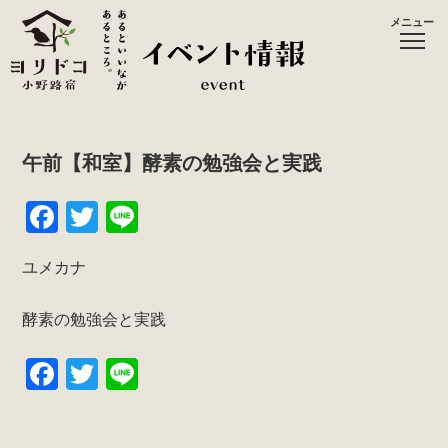
メニュー
午前【和室】酵素の勉強会と実践
F
T
Li
a
wi
n
ユメカナ
c
tt
e
e
er
酵素の勉強会と実践
b
F
T
Li
o
a
wi
n
o
c
tt
e
k