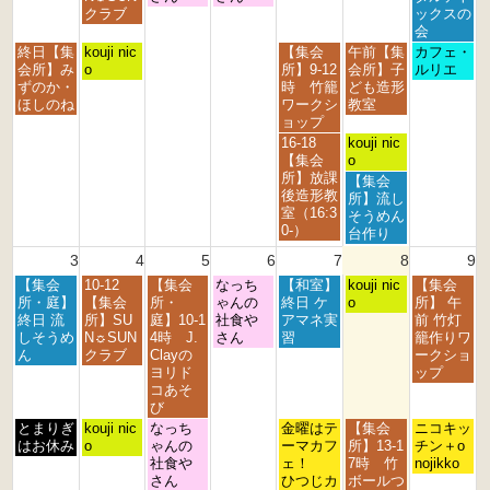
月
月
月
月
月
月
月
クラブ
ックスの
2
2
2
3
3
1
2
会
7
8
9
0
1
s
n
月
火
金
土
日
終日【集
kouji nic
【集会
午前【集
カフェ・
t
t
t
t
s
t
d
曜
曜
曜
曜
曜
会所】み
o
所】9-12
会所】子
ルリエ
h
h
h
h
t
2
2
日,
日,
日,
日,
日,
ずのか・
時 竹籠
ども造形
2
2
2
2
2
0
0
7
7
7
8
8
ほしのね
ワークシ
教室
0
0
0
0
0
2
2
月
月
月
月
月
ョップ
2
2
2
2
2
6
6
2
2
3
1
2
金
土
16-18
kouji nic
6
6
6
6
6
7
8
1
s
n
曜
曜
【集会
o
t
t
s
t
d
日,
日,
所】放課
土
【集会
h
h
t
2
2
7
8
後造形教
曜
所】流し
2
2
2
0
0
月
月
室（16:3
日,
そうめん
0
0
0
2
2
3
1
0-）
8
台作り
2
2
2
6
6
1
s
月
3
4
5
6
7
8
9
6
6
6
s
t
1
t
2
月
火
水
木
金
土
日
【集会
10-12
【集会
なっち
【和室】
s
kouji nic
【集会
2
0
曜
曜
曜
曜
曜
曜
曜
所・庭】
【集会
所・
ゃんの
終日 ケ
t
o
所】 午
0
2
日,
日,
日,
日,
日,
日,
日,
終日 流
所】SU
庭】10-1
社食や
アマネ実
2
前 竹灯
2
6
8
8
8
8
8
8
8
しそうめ
N☼SUN
4時 J.
さん
習
0
籠作りワ
6
月
月
月
月
月
月
月
ん
クラブ
Clayの
2
ークショ
3
4
5
6
7
8
9
ヨリド
6
ップ
r
t
t
t
t
t
t
コあそ
d
h
h
h
h
h
h
び
2
2
2
2
2
2
2
月
火
水
金
土
日
とまりぎ
kouji nic
なっち
金曜はテ
【集会
ニコキッ
0
0
0
0
0
0
0
曜
曜
曜
曜
曜
曜
はお休み
o
ゃんの
ーマカフ
所】13-1
チン＋o
2
2
2
2
2
2
2
日,
日,
日,
日,
日,
日,
社食や
ェ！
7時 竹
nojikko
6
6
6
6
6
6
6
8
8
8
8
8
8
さん
ひつじカ
ボールつ