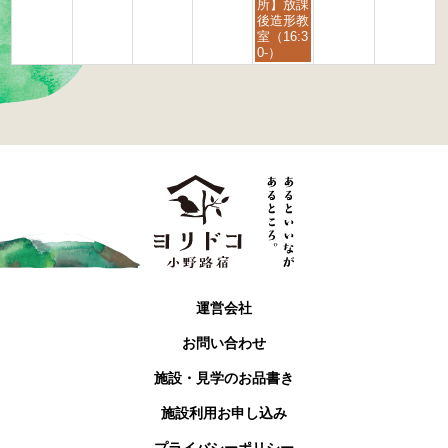
6
6
日,
所】放課
9
後造形教
月
室（16:3
4
0-）
t
h
2
0
2
6
運営会社
お問い合わせ
施設・見学のお品書き
施設利用お申し込み