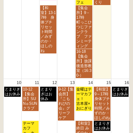
月
月
月
月
月
月
フェ
くり
3
4
5
7
8
9
水
金
【和
【集会
r
t
t
t
t
t
曜
曜
室】13-1
所】9－
d
h
h
h
h
h
日,
日,
7時 身
17時
2
2
2
2
2
2
8
8
体プチ
町っこひ
0
0
0
0
0
0
月
月
リセッ
つじファ
2
2
2
2
2
2
5
7
ト時間
ンクラ
6
6
6
6
6
6
t
t
／みず
ブ ファ
h
h
のか・
ンミーテ
2
2
ほしの
ィング
0
0
ね
金
16-18
2
2
曜
【集会
6
6
日,
所】放課
8
後造形教
月
室（16:3
7
0-）
t
10
11
12
13
14
15
16
h
月
火
水
木
金
土
日
とまりぎ
10-12
とまり
9-12【集
2
金曜はテ
【和室】
とまりぎ
曜
曜
曜
曜
曜
曜
曜
はお休み
【集会
ぎはお
会所】
0
ーマカフ
9～17時
はお休み
日,
日,
日,
日,
日,
日,
日,
所】SU
休み
『こも
2
ェ！
身体プチ
8
8
8
8
8
8
8
N☼SUN
れびの
6
古本屋×
リセット
月
月
月
月
月
月
月
クラブ
会』グ
おにぎり
時間／み
1
1
1
1
1
1
1
リーフ
ずのか・
0
1
2
3
4
5
6
ケア
ほしのね
t
t
t
t
t
t
t
火
金
土
テーマ
【和室】
とまりぎ
h
h
h
h
h
h
h
曜
曜
曜
カフ
終日 み
はお休み
2
2
2
2
2
2
2
日,
日,
日,
ェ カ
ずのか・