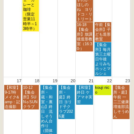
0
0
0
0
0
0
0
8
8
8
レーと
ほしの
2
2
2
2
2
2
2
月
月
月
珈琲
ね ヨリ
6
6
6
6
6
6
6
1
1
1
（限定
ドコ・リ
1
4
5
営業11
トリート
t
t
t
時半～1
金
土
16-18
午前【集
h
h
h
3時半）
曜
曜
【集会
会所】子
2
2
2
日,
日,
所】放課
ども造形
0
0
0
8
8
後造形教
教室
2
2
2
月
月
室（16:3
土
【集会
6
6
6
1
1
0-）
曜
所】毎月
4
5
日,
第三土曜
t
t
8
日午後
h
h
月
よりみち
2
2
1
ホッとマ
0
0
5
ルシェ
2
2
t
17
18
19
20
21
22
23
6
6
h
月
火
水
木
金
土
日
【和室】
10-12
【集会
【集会
【和室】
2
kouji nic
【集会
曜
曜
曜
曜
曜
曜
曜
9-17時
【集会
所・
所・
終日 ケ
0
o
所・庭】
日,
日,
日,
日,
日,
日,
日,
メイク&
所】SU
蔵・和
庭】終
アマネ実
2
午前 一
8
8
8
8
8
8
8
amp：記
N☼SUN
室・裏
日 ヨリ
習
6
二三健康
月
月
月
月
月
月
月
念撮影
クラブ
山】終
ド子ク
増進部流
1
1
1
2
2
2
2
日 流
ラブ202
しそうめ
7
8
9
0
1
2
3
しそう
6夏
ん
t
t
t
t
s
n
r
めん台
h
h
h
h
t
d
d
作り
2
2
2
2
2
2
2
（団体