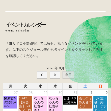
e
er
b
o
o
k
「ヨリドコ小野路宿」では毎月、様々なイベントを行っていま
す。以下のスケジュール表から各イベントをクリックして詳細
を確認してください。
2026年 8月
今日
月
火
水
木
金
土
日
27
28
29
30
31
1
2
月
火
水
木
金
土
日
酵素玄米
10-12
なっち
なっち
とまりぎ
流しそう
【和室・
曜
曜
曜
曜
曜
曜
曜
の笑桃-e
【集会
ゃんの
ゃんの
はお休み
めん台づ
蔵】終
日,
日,
日,
日,
日,
日,
日,
mo-
所】SU
社食や
社食や
くり
日 デジ
7
7
7
7
7
8
8
N☼SUN
さん
さん
タルデト