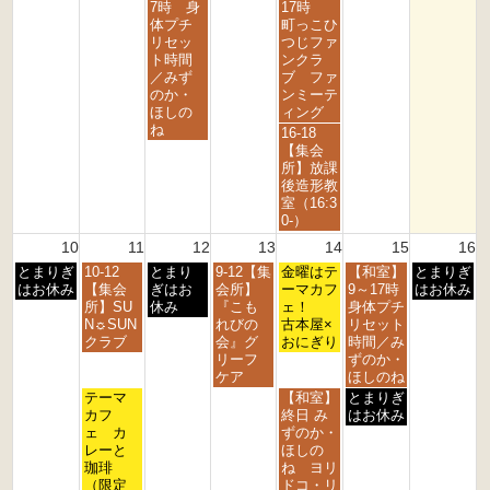
d
h
h
h
h
h
日,
日,
7時 身
17時
2
2
2
2
2
2
8
8
体プチ
町っこひ
0
0
0
0
0
0
月
月
リセッ
つじファ
2
2
2
2
2
2
5
7
ト時間
ンクラ
6
6
6
6
6
6
t
t
／みず
ブ ファ
h
h
のか・
ンミーテ
2
2
ほしの
ィング
0
0
ね
金
16-18
2
2
曜
【集会
6
6
日,
所】放課
8
後造形教
月
室（16:3
7
0-）
t
10
11
12
13
14
15
16
h
月
火
水
木
金
土
日
とまりぎ
10-12
とまり
9-12【集
2
金曜はテ
【和室】
とまりぎ
曜
曜
曜
曜
曜
曜
曜
はお休み
【集会
ぎはお
会所】
0
ーマカフ
9～17時
はお休み
日,
日,
日,
日,
日,
日,
日,
所】SU
休み
『こも
2
ェ！
身体プチ
8
8
8
8
8
8
8
N☼SUN
れびの
6
古本屋×
リセット
月
月
月
月
月
月
月
クラブ
会』グ
おにぎり
時間／み
1
1
1
1
1
1
1
リーフ
ずのか・
0
1
2
3
4
5
6
ケア
ほしのね
t
t
t
t
t
t
t
火
金
土
テーマ
【和室】
とまりぎ
h
h
h
h
h
h
h
曜
曜
曜
カフ
終日 み
はお休み
2
2
2
2
2
2
2
日,
日,
日,
ェ カ
ずのか・
0
0
0
0
0
0
0
8
8
8
レーと
ほしの
2
2
2
2
2
2
2
月
月
月
珈琲
ね ヨリ
6
6
6
6
6
6
6
1
1
1
（限定
ドコ・リ