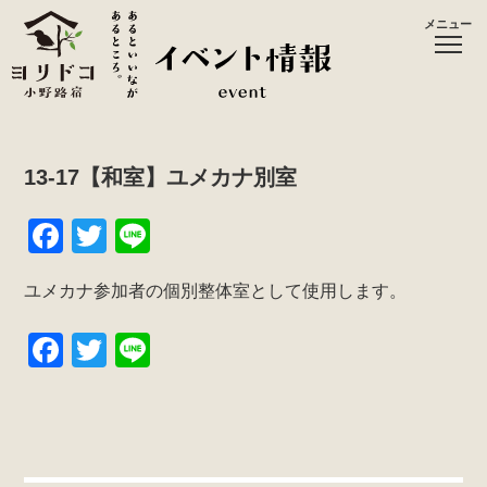
メニュー
13-17【和室】ユメカナ別室
F
T
Li
a
wi
n
ユメカナ参加者の個別整体室として使用します。
c
tt
e
e
er
F
T
Li
b
a
wi
n
o
c
tt
e
o
e
er
k