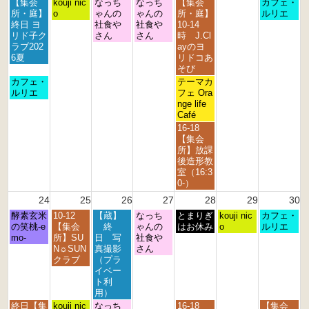
月
火
水
木
金
日
【集会
kouji nic
なっち
なっち
【集会
カフェ・
曜
曜
曜
曜
曜
曜
所・庭】
o
ゃんの
ゃんの
所・庭】
ルリエ
日,
日,
日,
日,
日,
日,
終日 ヨ
社食や
社食や
10-14
8
8
8
8
8
8
リド子ク
さん
さん
時 J.Cl
月
月
月
月
月
月
ラブ202
ayのヨ
1
1
1
2
2
2
6夏
リドコあ
7
8
9
0
1
3
そび
t
t
t
t
s
r
月
金
カフェ・
テーマカ
h
h
h
h
t
d
曜
曜
ルリエ
フェ Ora
2
2
2
2
2
2
日,
日,
nge life
0
0
0
0
0
0
8
8
Café
2
2
2
2
2
2
月
月
金
16-18
6
6
6
6
6
6
1
2
曜
【集会
7
1
日,
所】放課
t
s
8
後造形教
h
t
月
室（16:3
2
2
2
0-）
0
0
1
24
25
26
27
28
29
30
2
2
s
6
6
月
火
水
木
金
土
日
酵素玄米
10-12
【蔵】
なっち
t
とまりぎ
kouji nic
カフェ・
曜
曜
曜
曜
曜
曜
曜
の笑桃-e
【集会
終
ゃんの
2
はお休み
o
ルリエ
日,
日,
日,
日,
日,
日,
日,
mo-
所】SU
日 写
社食や
0
8
8
8
8
8
8
8
N☼SUN
真撮影
さん
2
月
月
月
月
月
月
月
クラブ
（プラ
6
2
2
2
2
2
2
3
イベー
4
5
6
7
8
9
0
ト利
t
t
t
t
t
t
t
用）
h
h
h
h
h
h
h
月
火
水
金
日
終日【集
kouji nic
なっち
16-18
【集会