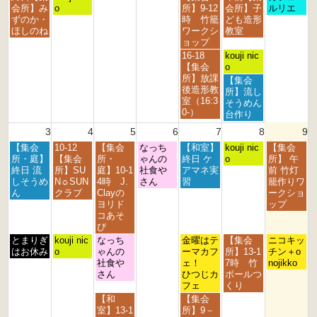
t
t
t
t
s
t
d
曜
曜
曜
曜
曜
会所】み
o
所】9-12
会所】子
ルリエ
h
h
h
h
t
2
2
日,
日,
日,
日,
日,
ずのか・
時 竹籠
ども造形
2
2
2
2
2
0
0
7
7
7
8
8
ほしのね
ワークシ
教室
0
0
0
0
0
2
2
月
月
月
月
月
ョップ
2
2
2
2
2
6
6
2
2
3
1
2
金
土
16-18
kouji nic
6
6
6
6
6
7
8
1
s
n
曜
曜
【集会
o
t
t
s
t
d
日,
日,
所】放課
土
【集会
h
h
t
2
2
7
8
後造形教
曜
所】流し
2
2
2
0
0
月
月
室（16:3
日,
そうめん
0
0
0
2
2
3
1
0-）
8
台作り
2
2
2
6
6
1
s
月
3
4
5
6
7
8
9
6
6
6
s
t
1
t
2
月
火
水
木
金
土
日
【集会
10-12
【集会
なっち
【和室】
s
kouji nic
【集会
2
0
曜
曜
曜
曜
曜
曜
曜
所・庭】
【集会
所・
ゃんの
終日 ケ
t
o
所】 午
0
2
日,
日,
日,
日,
日,
日,
日,
終日 流
所】SU
庭】10-1
社食や
アマネ実
2
前 竹灯
2
6
8
8
8
8
8
8
8
しそうめ
N☼SUN
4時 J.
さん
習
0
籠作りワ
6
月
月
月
月
月
月
月
ん
クラブ
Clayの
2
ークショ
3
4
5
6
7
8
9
ヨリド
6
ップ
r
t
t
t
t
t
t
コあそ
d
h
h
h
h
h
h
び
2
2
2
2
2
2
2
月
火
水
金
土
日
とまりぎ
kouji nic
なっち
金曜はテ
【集会
ニコキッ
0
0
0
0
0
0
0
曜
曜
曜
曜
曜
曜
はお休み
o
ゃんの
ーマカフ
所】13-1
チン＋o
2
2
2
2
2
2
2
日,
日,
日,
日,
日,
日,
社食や
ェ！
7時 竹
nojikko
6
6
6
6
6
6
6
8
8
8
8
8
8
さん
ひつじカ
ボールつ
月
月
月
月
月
月
フェ
くり
3
4
5
7
8
9
水
金
【和
【集会
r
t
t
t
t
t
曜
曜
室】13-1
所】9－