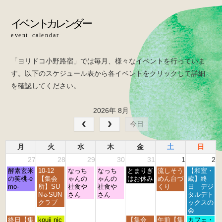
b
o
o
k
「ヨリドコ小野路宿」では毎月、様々なイベントを行っていま
す。以下のスケジュール表から各イベントをクリックして詳細
を確認してください。
2026年 8月
今日
月
火
水
木
金
土
日
27
28
29
30
31
1
2
月
火
水
木
金
土
日
酵素玄米
10-12
なっち
なっち
とまりぎ
流しそう
【和室・
曜
曜
曜
曜
曜
曜
曜
の笑桃-e
【集会
ゃんの
ゃんの
はお休み
めん台づ
蔵】終
日,
日,
日,
日,
日,
日,
日,
mo-
所】SU
社食や
社食や
くり
日 デジ
7
7
7
7
7
8
8
N☼SUN
さん
さん
タルデト
月
月
月
月
月
月
月
クラブ
ックスの
2
2
2
3
3
1
2
会
7
8
9
0
1
s
n
月
火
金
土
日
終日【集
kouji nic
【集会
午前【集
カフェ・