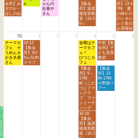
2
2
2
2
2
2
2
曜
曜
曜
曜
曜
会所】み
o
ゃんの
【集会
所】13-1
0
0
0
0
0
0
0
日,
日,
日,
日,
日,
ずのか・
社食や
所】放課
7時 夏
2
2
2
2
2
2
2
8
8
8
8
8
ほしのね
さん
後造形教
の終わり
6
6
6
6
6
6
6
月
月
月
月
月
室（16:3
のシタレ
2
2
2
2
3
0-）
レと歌の
4
5
6
8
0
お昼寝会
t
t
t
t
t
31
1
2
3
4
5
6
h
h
h
h
h
月
火
金
土
2
テーマカ
2
10-12
2
2
金曜はテ
午前【集
2
曜
曜
曜
曜
0
フェ そ
0
【集会
0
0
ーマカフ
会所】子
0
日,
日,
日,
日,
2
うめん＆
2
所】SU
2
2
ェ！
ども造形
2
8
9
9
9
6
かき氷屋
6
N☼SUN
6
6
ひつじカ
教室
6
月
月
月
月
さん
クラブ
フェ
3
1
4
5
金
土
【集会
【集会
1
s
t
t
曜
曜
所】9－
所】13
s
t
h
h
日,
日,
17時
時-17時
t
2
2
2
9
9
町っこひ
小野路ツ
2
0
0
0
月
月
つじファ
アー
0
2
2
2
4
5
ンクラ
2
6
6
6
t
t
ブ ファ
6
h
h
ンミーテ
2
2
ィング
0
0
金
16-18
2
2
曜
【集会
6
6
日,
所】放課
9
後造形教
月
室（16:3
4