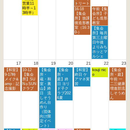
1
4
5
営業11
トリート
t
t
t
時半～1
金
土
16-18
午前【集
h
h
h
3時半）
曜
曜
【集会
会所】子
2
2
2
日,
日,
所】放課
ども造形
0
0
0
8
8
後造形教
教室
2
2
2
月
月
室（16:3
土
【集会
6
6
6
1
1
0-）
曜
所】毎月
4
5
日,
第三土曜
t
t
8
日午後
h
h
月
よりみち
2
2
1
ホッとマ
0
0
5
ルシェ
2
2
t
17
18
19
20
21
22
23
6
6
h
月
火
水
木
金
土
日
【和室】
10-12
【集会
【集会
【和室】
2
kouji nic
【集会
曜
曜
曜
曜
曜
曜
曜
9-17時
【集会
所・
所・
終日 ケ
0
o
所・庭】
日,
日,
日,
日,
日,
日,
日,
メイク&
所】SU
蔵・和
庭】終
アマネ実
2
午前 一
8
8
8
8
8
8
8
amp：記
N☼SUN
室・裏
日 ヨリ
習
6
二三健康
月
月
月
月
月
月
月
念撮影
クラブ
山】終
ド子ク
増進部流
1
1
1
2
2
2
2
日 流
ラブ202
しそうめ
7
8
9
0
1
2
3
しそう
6夏
ん
t
t
t
t
s
n
r
めん台
h
h
h
h
t
d
d
作り
2
2
2
2
2
2
2
（団体
0
0
0
0
0
0
0
向け限
2
2
2
2
2
2
2
定イベ
6
6
6
6
6
6
6
ント）