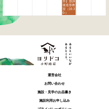
6
6
日,
所】放課
9
後造形教
月
室（16:3
4
0-）
t
h
2
0
2
6
運営会社
お問い合わせ
施設・見学のお品書き
施設利用お申し込み