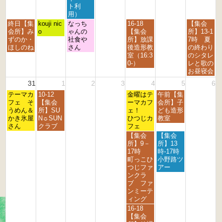
4
5
6
7
8
9
0
ト利
t
t
t
t
t
t
t
用）
h
h
h
h
h
h
h
月
火
水
金
日
終日【集
kouji nic
なっち
16-18
【集会
2
2
2
2
2
2
2
曜
曜
曜
曜
曜
会所】み
o
ゃんの
【集会
所】13-1
0
0
0
0
0
0
0
日,
日,
日,
日,
日,
ずのか・
社食や
所】放課
7時 夏
2
2
2
2
2
2
2
8
8
8
8
8
ほしのね
さん
後造形教
の終わり
6
6
6
6
6
6
6
月
月
月
月
月
室（16:3
のシタレ
2
2
2
2
3
0-）
レと歌の
4
5
6
8
0
お昼寝会
t
t
t
t
t
31
1
2
3
4
5
6
h
h
h
h
h
月
火
金
土
2
テーマカ
2
10-12
2
2
金曜はテ
午前【集
2
曜
曜
曜
曜
0
フェ そ
0
【集会
0
0
ーマカフ
会所】子
0
日,
日,
日,
日,
2
うめん＆
2
所】SU
2
2
ェ！
ども造形
2
8
9
9
9
6
かき氷屋
6
N☼SUN
6
6
ひつじカ
教室
6
月
月
月
月
さん
クラブ
フェ
3
1
4
5
金
土
【集会
【集会
1
s
t
t
曜
曜
所】9－
所】13
s
t
h
h
日,
日,
17時
時-17時
t
2
2
2
9
9
町っこひ
小野路ツ
2
0
0
0
月
月
つじファ
アー
0
2
2
2
4
5
ンクラ
2
6
6
6
t
t
ブ ファ
6
h
h
ンミーテ
2
2
ィング
0
0
金
16-18
2
2
曜
【集会