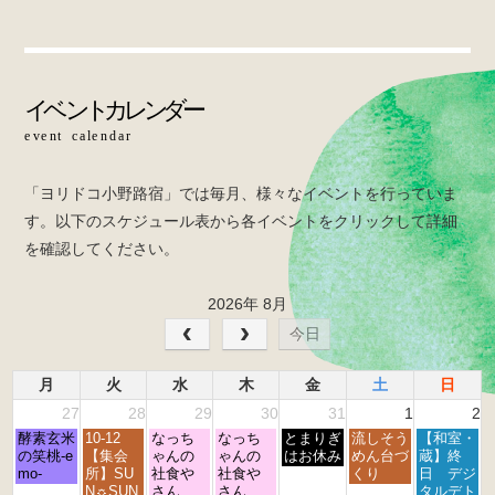
e
er
b
o
o
k
「ヨリドコ小野路宿」では毎月、様々なイベントを行っていま
す。以下のスケジュール表から各イベントをクリックして詳細
を確認してください。
2026年 8月
今日
月
火
水
木
金
土
日
27
28
29
30
31
1
2
月
火
水
木
金
土
日
酵素玄米
10-12
なっち
なっち
とまりぎ
流しそう
【和室・
曜
曜
曜
曜
曜
曜
曜
の笑桃-e
【集会
ゃんの
ゃんの
はお休み
めん台づ
蔵】終
日,
日,
日,
日,
日,
日,
日,
mo-
所】SU
社食や
社食や
くり
日 デジ
7
7
7
7
7
8
8
N☼SUN
さん
さん
タルデト