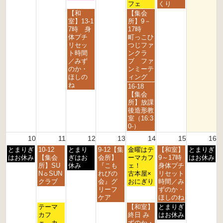
月
月
月
月
月
月
フェ
くり
3
4
5
7
8
9
水
金
【和
【集会
r
t
t
t
t
t
曜
曜
室】13-1
所】9－
d
h
h
h
h
h
日,
日,
7時 身
17時
2
2
2
2
2
2
8
8
体プチ
町っこひ
0
0
0
0
0
0
月
月
リセッ
つじファ
2
2
2
2
2
2
5
7
ト時間
ンクラ
6
6
6
6
6
6
t
t
／みず
ブ ファ
h
h
のか・
ンミーテ
2
2
ほしの
ィング
0
0
ね
金
16-18
2
2
曜
【集会
6
6
日,
所】放課
8
後造形教
月
室（16:3
7
0-）
t
10
11
12
13
14
15
16
h
月
火
水
木
金
土
日
とまりぎ
10-12
とまり
9-12【集
2
金曜はテ
【和室】
とまりぎ
曜
曜
曜
曜
曜
曜
曜
はお休み
【集会
ぎはお
会所】
0
ーマカフ
9～17時
はお休み
日,
日,
日,
日,
日,
日,
日,
所】SU
休み
『こも
2
ェ！
身体プチ
8
8
8
8
8
8
8
N☼SUN
れびの
6
古本屋×
リセット
月
月
月
月
月
月
月
クラブ
会』グ
おにぎり
時間／み
1
1
1
1
1
1
1
リーフ
ずのか・
0
1
2
3
4
5
6
ケア
ほしのね
t
t
t
t
t
t
t
火
金
土
テーマ
【和室】
とまりぎ
h
h
h
h
h
h
h
曜
曜
曜
カフ
終日 み
はお休み
2
2
2
2
2
2
2
日,
日,
日,
ェ カ
ずのか・