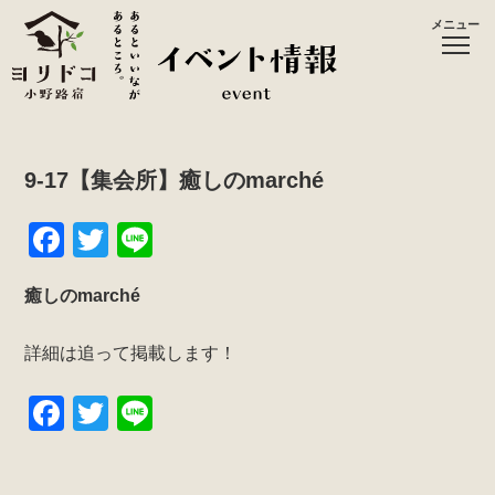
メニュー
9-17【集会所】癒しのmarché
F
T
Li
a
wi
n
癒しのmarché
c
tt
e
e
er
詳細は追って掲載します！
b
F
T
Li
o
a
wi
n
o
c
tt
e
k