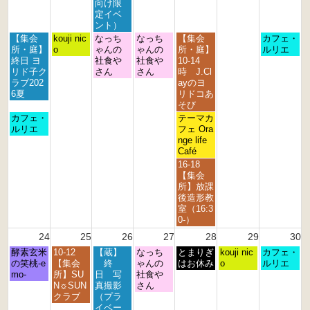
0
0
0
0
0
0
0
向け限
2
2
2
2
2
2
2
定イベ
6
6
6
6
6
6
6
ント）
月
火
水
木
金
日
【集会
kouji nic
なっち
なっち
【集会
カフェ・
曜
曜
曜
曜
曜
曜
所・庭】
o
ゃんの
ゃんの
所・庭】
ルリエ
日,
日,
日,
日,
日,
日,
終日 ヨ
社食や
社食や
10-14
8
8
8
8
8
8
リド子ク
さん
さん
時 J.Cl
月
月
月
月
月
月
ラブ202
ayのヨ
1
1
1
2
2
2
6夏
リドコあ
7
8
9
0
1
3
そび
t
t
t
t
s
r
月
金
カフェ・
テーマカ
h
h
h
h
t
d
曜
曜
ルリエ
フェ Ora
2
2
2
2
2
2
日,
日,
nge life
0
0
0
0
0
0
8
8
Café
2
2
2
2
2
2
月
月
金
16-18
6
6
6
6
6
6
1
2
曜
【集会
7
1
日,
所】放課
t
s
8
後造形教
h
t
月
室（16:3
2
2
2
0-）
0
0
1
24
25
26
27
28
29
30
2
2
s
6
6
月
火
水
木
金
土
日
酵素玄米
10-12
【蔵】
なっち
t
とまりぎ
kouji nic
カフェ・
曜
曜
曜
曜
曜
曜
曜
の笑桃-e
【集会
終
ゃんの
2
はお休み
o
ルリエ
日,
日,
日,
日,
日,
日,
日,
mo-
所】SU
日 写
社食や
0
8
8
8
8
8
8
8
N☼SUN
真撮影
さん
2
月
月
月
月
月
月
月
クラブ
（プラ
6
2
2
2
2
2
2
3
イベー