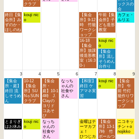
月
月
月
月
月
月
月
クラブ
ックスの
2
2
2
3
3
1
2
会
7
8
9
0
1
s
n
月
火
金
土
日
終日【集
kouji nic
【集会
午前【集
カフェ・
t
t
t
t
s
t
d
曜
曜
曜
曜
曜
会所】み
o
所】9-12
会所】子
ルリエ
h
h
h
h
t
2
2
日,
日,
日,
日,
日,
ずのか・
時 竹籠
ども造形
2
2
2
2
2
0
0
7
7
7
8
8
ほしのね
ワークシ
教室
0
0
0
0
0
2
2
月
月
月
月
月
ョップ
2
2
2
2
2
6
6
2
2
3
1
2
金
土
16-18
kouji nic
6
6
6
6
6
7
8
1
s
n
曜
曜
【集会
o
t
t
s
t
d
日,
日,
所】放課
土
【集会
h
h
t
2
2
7
8
後造形教
曜
所】流し
2
2
2
0
0
月
月
室（16:3
日,
そうめん
0
0
0
2
2
3
1
0-）
8
台作り
2
2
2
6
6
1
s
月
3
4
5
6
7
8
9
6
6
6
s
t
1
t
2
月
火
水
木
金
土
日
【集会
10-12
【集会
なっち
【和室】
s
kouji nic
【集会
2
0
曜
曜
曜
曜
曜
曜
曜
所・庭】
【集会
所・
ゃんの
終日 ケ
t
o
所】 午
0
2
日,
日,
日,
日,
日,
日,
日,
終日 流
所】SU
庭】10-1
社食や
アマネ実
2
前 竹灯
2
6
8
8
8
8
8
8
8
しそうめ
N☼SUN
4時 J.
さん
習
0
籠作りワ
6
月
月
月
月
月
月
月
ん
クラブ
Clayの
2
ークショ
3
4
5
6
7
8
9
ヨリド
6
ップ
r
t
t
t
t
t
t
コあそ
d
h
h
h
h
h
h
び
2
2
2
2
2
2
2
月
火
水
金
土
日
とまりぎ
kouji nic
なっち
金曜はテ
【集会
ニコキッ
0
0
0
0
0
0
0
曜
曜
曜
曜
曜
曜
はお休み
o
ゃんの
ーマカフ
所】13-1
チン＋o
2
2
2
2
2
2
2
日,
日,
日,
日,
日,
日,
社食や
ェ！
7時 竹
nojikko
6
6
6
6
6
6
6
8
8
8
8
8
8
さん
ひつじカ
ボールつ