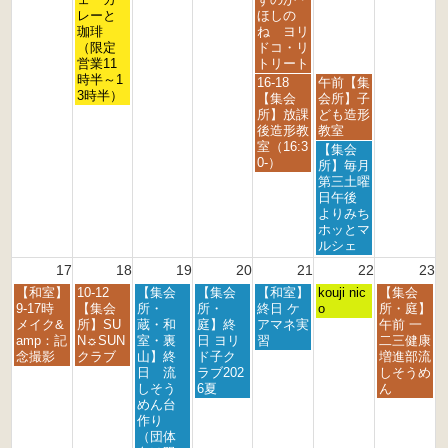
0
0
0
0
0
0
0
8
8
8
レーと
ほしの
2
2
2
2
2
2
2
月
月
月
珈琲
ね ヨリ
6
6
6
6
6
6
6
1
1
1
（限定
ドコ・リ
1
4
5
営業11
トリート
t
t
t
時半～1
金
土
16-18
午前【集
h
h
h
3時半）
曜
曜
【集会
会所】子
2
2
2
日,
日,
所】放課
ども造形
0
0
0
8
8
後造形教
教室
2
2
2
月
月
室（16:3
土
【集会
6
6
6
1
1
0-）
曜
所】毎月
4
5
日,
第三土曜
t
t
8
日午後
h
h
月
よりみち
2
2
1
ホッとマ
0
0
5
ルシェ
2
2
t
17
18
19
20
21
22
23
6
6
h
月
火
水
木
金
土
日
【和室】
10-12
【集会
【集会
【和室】
2
kouji nic
【集会
曜
曜
曜
曜
曜
曜
曜
9-17時
【集会
所・
所・
終日 ケ
0
o
所・庭】
日,
日,
日,
日,
日,
日,
日,
メイク&
所】SU
蔵・和
庭】終
アマネ実
2
午前 一
8
8
8
8
8
8
8
amp：記
N☼SUN
室・裏
日 ヨリ
習
6
二三健康
月
月
月
月
月
月
月
念撮影
クラブ
山】終
ド子ク
増進部流
1
1
1
2
2
2
2
日 流
ラブ202
しそうめ
7
8
9
0
1
2
3
しそう
6夏
ん
t
t
t
t
s
n
r
めん台
h
h
h
h
t
d
d
作り
2
2
2
2
2
2
2
（団体