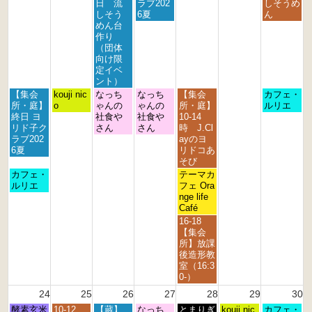
1
1
1
2
2
2
2
日 流
ラブ202
しそうめ
7
8
9
0
1
2
3
しそう
6夏
ん
t
t
t
t
s
n
r
めん台
h
h
h
h
t
d
d
作り
2
2
2
2
2
2
2
（団体
0
0
0
0
0
0
0
向け限
2
2
2
2
2
2
2
定イベ
6
6
6
6
6
6
6
ント）
月
火
水
木
金
日
【集会
kouji nic
なっち
なっち
【集会
カフェ・
曜
曜
曜
曜
曜
曜
所・庭】
o
ゃんの
ゃんの
所・庭】
ルリエ
日,
日,
日,
日,
日,
日,
終日 ヨ
社食や
社食や
10-14
8
8
8
8
8
8
リド子ク
さん
さん
時 J.Cl
月
月
月
月
月
月
ラブ202
ayのヨ
1
1
1
2
2
2
6夏
リドコあ
7
8
9
0
1
3
そび
t
t
t
t
s
r
月
金
カフェ・
テーマカ
h
h
h
h
t
d
曜
曜
ルリエ
フェ Ora
2
2
2
2
2
2
日,
日,
nge life
0
0
0
0
0
0
8
8
Café
2
2
2
2
2
2
月
月
金
16-18
6
6
6
6
6
6
1
2
曜
【集会
7
1
日,
所】放課
t
s
8
後造形教
h
t
月
室（16:3
2
2
2
0-）
0
0
1
24
25
26
27
28
29
30
2
2
s
6
6
月
火
水
木
金
土
日
酵素玄米
10-12
【蔵】
なっち
t
とまりぎ
kouji nic
カフェ・