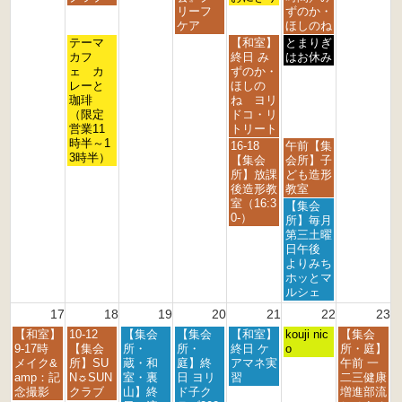
1
1
1
1
1
1
1
リーフ
ずのか・
0
1
2
3
4
5
6
ケア
ほしのね
t
t
t
t
t
t
t
火
金
土
テーマ
【和室】
とまりぎ
h
h
h
h
h
h
h
曜
曜
曜
カフ
終日 み
はお休み
2
2
2
2
2
2
2
日,
日,
日,
ェ カ
ずのか・
0
0
0
0
0
0
0
8
8
8
レーと
ほしの
2
2
2
2
2
2
2
月
月
月
珈琲
ね ヨリ
6
6
6
6
6
6
6
1
1
1
（限定
ドコ・リ
1
4
5
営業11
トリート
t
t
t
時半～1
金
土
16-18
午前【集
h
h
h
3時半）
曜
曜
【集会
会所】子
2
2
2
日,
日,
所】放課
ども造形
0
0
0
8
8
後造形教
教室
2
2
2
月
月
室（16:3
土
【集会
6
6
6
1
1
0-）
曜
所】毎月
4
5
日,
第三土曜
t
t
8
日午後
h
h
月
よりみち
2
2
1
ホッとマ
0
0
5
ルシェ
2
2
t
17
18
19
20
21
22
23
6
6
h
月
火
水
木
金
土
日
【和室】
10-12
【集会
【集会
【和室】
2
kouji nic
【集会
曜
曜
曜
曜
曜
曜
曜
9-17時
【集会
所・
所・
終日 ケ
0
o
所・庭】
日,
日,
日,
日,
日,
日,
日,
メイク&
所】SU
蔵・和
庭】終
アマネ実
2
午前 一
8
8
8
8
8
8
8
amp：記
N☼SUN
室・裏
日 ヨリ
習
6
二三健康
月
月
月
月
月
月
月
念撮影
クラブ
山】終
ド子ク
増進部流