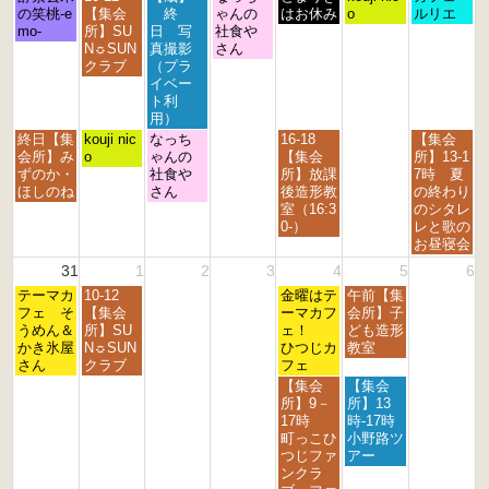
曜
曜
曜
曜
曜
曜
曜
の笑桃-e
【集会
終
ゃんの
2
はお休み
o
ルリエ
日,
日,
日,
日,
日,
日,
日,
mo-
所】SU
日 写
社食や
0
8
8
8
8
8
8
8
N☼SUN
真撮影
さん
2
月
月
月
月
月
月
月
クラブ
（プラ
6
2
2
2
2
2
2
3
イベー
4
5
6
7
8
9
0
ト利
t
t
t
t
t
t
t
用）
h
h
h
h
h
h
h
月
火
水
金
日
終日【集
kouji nic
なっち
16-18
【集会
2
2
2
2
2
2
2
曜
曜
曜
曜
曜
会所】み
o
ゃんの
【集会
所】13-1
0
0
0
0
0
0
0
日,
日,
日,
日,
日,
ずのか・
社食や
所】放課
7時 夏
2
2
2
2
2
2
2
8
8
8
8
8
ほしのね
さん
後造形教
の終わり
6
6
6
6
6
6
6
月
月
月
月
月
室（16:3
のシタレ
2
2
2
2
3
0-）
レと歌の
4
5
6
8
0
お昼寝会
t
t
t
t
t
31
1
2
3
4
5
6
h
h
h
h
h
月
火
金
土
2
テーマカ
2
10-12
2
2
金曜はテ
午前【集
2
曜
曜
曜
曜
0
フェ そ
0
【集会
0
0
ーマカフ
会所】子
0
日,
日,
日,
日,
2
うめん＆
2
所】SU
2
2
ェ！
ども造形
2
8
9
9
9
6
かき氷屋
6
N☼SUN
6
6
ひつじカ
教室
6
月
月
月
月
さん
クラブ
フェ
3
1
4
5
金
土
【集会
【集会
1
s
t
t
曜
曜
所】9－
所】13
s
t
h
h
日,
日,
17時
時-17時
t
2
2
2
9
9
町っこひ
小野路ツ
2
0
0
0
月
月
つじファ
アー
0
2
2
2
4
5
ンクラ
2
6
6
6