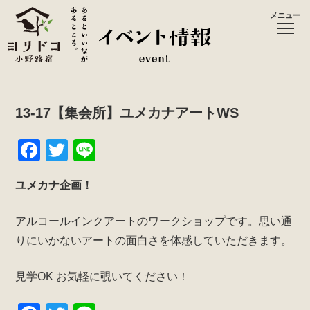
メニュー
13-17【集会所】ユメカナアートWS
F
T
Li
a
wi
n
ユメカナ企画！
c
tt
e
e
er
アルコールインクアートのワークショップです。思い通
b
りにいかないアートの面白さを体感していただきます。
o
見学OK お気軽に覗いてください！
o
k