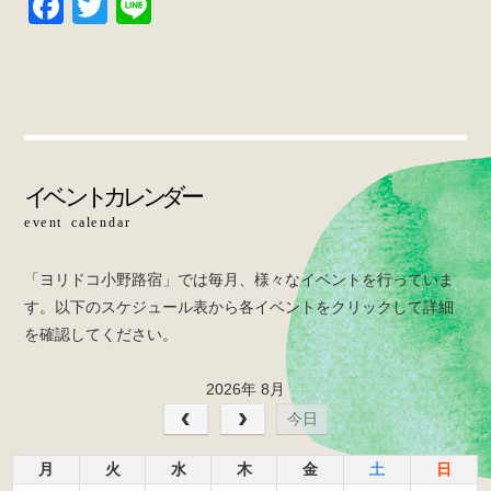
F
T
Li
a
wi
n
c
tt
e
e
er
b
o
o
k
「ヨリドコ小野路宿」では毎月、様々なイベントを行っていま
す。以下のスケジュール表から各イベントをクリックして詳細
を確認してください。
2026年 8月
今日
月
火
水
木
金
土
日