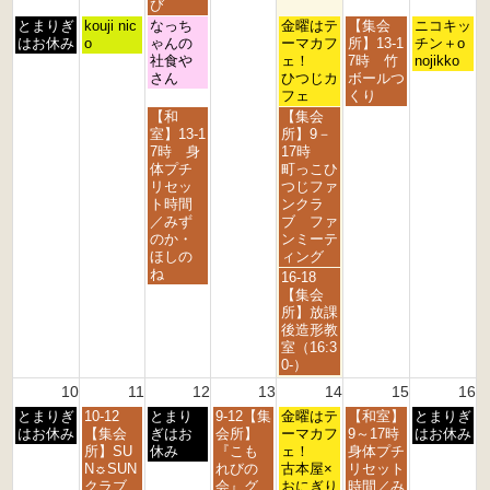
d
h
h
h
h
h
h
び
2
2
2
2
2
2
2
月
火
水
金
土
日
とまりぎ
kouji nic
なっち
金曜はテ
【集会
ニコキッ
0
0
0
0
0
0
0
曜
曜
曜
曜
曜
曜
はお休み
o
ゃんの
ーマカフ
所】13-1
チン＋o
2
2
2
2
2
2
2
日,
日,
日,
日,
日,
日,
社食や
ェ！
7時 竹
nojikko
6
6
6
6
6
6
6
8
8
8
8
8
8
さん
ひつじカ
ボールつ
月
月
月
月
月
月
フェ
くり
3
4
5
7
8
9
水
金
【和
【集会
r
t
t
t
t
t
曜
曜
室】13-1
所】9－
d
h
h
h
h
h
日,
日,
7時 身
17時
2
2
2
2
2
2
8
8
体プチ
町っこひ
0
0
0
0
0
0
月
月
リセッ
つじファ
2
2
2
2
2
2
5
7
ト時間
ンクラ
6
6
6
6
6
6
t
t
／みず
ブ ファ
h
h
のか・
ンミーテ
2
2
ほしの
ィング
0
0
ね
金
16-18
2
2
曜
【集会
6
6
日,
所】放課
8
後造形教
月
室（16:3
7
0-）
t
10
11
12
13
14
15
16
h
月
火
水
木
金
土
日
とまりぎ
10-12
とまり
9-12【集
2
金曜はテ
【和室】
とまりぎ
曜
曜
曜
曜
曜
曜
曜
はお休み
【集会
ぎはお
会所】
0
ーマカフ
9～17時
はお休み
日,
日,
日,
日,
日,
日,
日,
所】SU
休み
『こも
2
ェ！
身体プチ
8
8
8
8
8
8
8
N☼SUN
れびの
6
古本屋×
リセット
月
月
月
月
月
月
月
クラブ
会』グ
おにぎり
時間／み