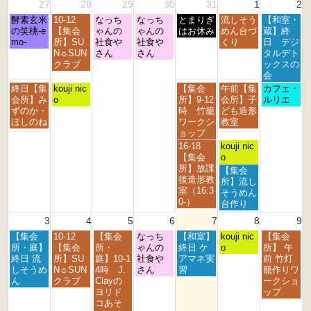
27
28
29
30
31
1
2
月
火
水
木
金
土
日
酵素玄米
10-12
なっち
なっち
とまりぎ
流しそう
【和室・
曜
曜
曜
曜
曜
曜
曜
の笑桃-e
【集会
ゃんの
ゃんの
はお休み
めん台づ
蔵】終
日,
日,
日,
日,
日,
日,
日,
mo-
所】SU
社食や
社食や
くり
日 デジ
7
7
7
7
7
8
8
N☼SUN
さん
さん
タルデト
月
月
月
月
月
月
月
クラブ
ックスの
2
2
2
3
3
1
2
会
7
8
9
0
1
s
n
月
火
金
土
日
終日【集
kouji nic
【集会
午前【集
カフェ・
t
t
t
t
s
t
d
曜
曜
曜
曜
曜
会所】み
o
所】9-12
会所】子
ルリエ
h
h
h
h
t
2
2
日,
日,
日,
日,
日,
ずのか・
時 竹籠
ども造形
2
2
2
2
2
0
0
7
7
7
8
8
ほしのね
ワークシ
教室
0
0
0
0
0
2
2
月
月
月
月
月
ョップ
2
2
2
2
2
6
6
2
2
3
1
2
金
土
16-18
kouji nic
6
6
6
6
6
7
8
1
s
n
曜
曜
【集会
o
t
t
s
t
d
日,
日,
所】放課
土
【集会
h
h
t
2
2
7
8
後造形教
曜
所】流し
2
2
2
0
0
月
月
室（16:3
日,
そうめん
0
0
0
2
2
3
1
0-）
8
台作り
2
2
2
6
6
1
s
月
3
4
5
6
7
8
9
6
6
6
s
t
1
t
2
月
火
水
木
金
土
日
【集会
10-12
【集会
なっち
【和室】
s
kouji nic
【集会
2
0
曜
曜
曜
曜
曜
曜
曜
所・庭】
【集会
所・
ゃんの
終日 ケ
t
o
所】 午
0
2
日,
日,
日,
日,
日,
日,
日,
終日 流
所】SU
庭】10-1
社食や
アマネ実
2
前 竹灯
2
6
8
8
8
8
8
8
8
しそうめ
N☼SUN
4時 J.
さん
習
0
籠作りワ
6
月
月
月
月
月
月
月
ん
クラブ
Clayの
2
ークショ
3
4
5
6
7
8
9
ヨリド
6
ップ
r
t
t
t
t
t
t
コあそ