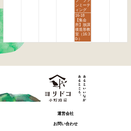
t
t
ブ ファ
6
h
h
ンミーテ
2
2
ィング
0
0
金
16-18
2
2
曜
【集会
6
6
日,
所】放課
9
後造形教
月
室（16:3
4
0-）
t
h
2
0
2
6
運営会社
お問い合わせ