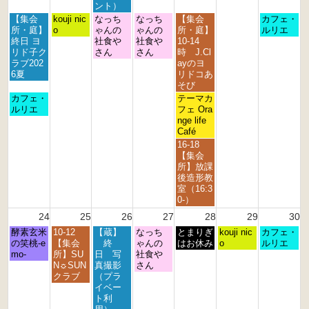
6
6
6
6
6
6
6
ント）
月
火
水
木
金
日
【集会
kouji nic
なっち
なっち
【集会
カフェ・
曜
曜
曜
曜
曜
曜
所・庭】
o
ゃんの
ゃんの
所・庭】
ルリエ
日,
日,
日,
日,
日,
日,
終日 ヨ
社食や
社食や
10-14
8
8
8
8
8
8
リド子ク
さん
さん
時 J.Cl
月
月
月
月
月
月
ラブ202
ayのヨ
1
1
1
2
2
2
6夏
リドコあ
7
8
9
0
1
3
そび
t
t
t
t
s
r
月
金
カフェ・
テーマカ
h
h
h
h
t
d
曜
曜
ルリエ
フェ Ora
2
2
2
2
2
2
日,
日,
nge life
0
0
0
0
0
0
8
8
Café
2
2
2
2
2
2
月
月
金
16-18
6
6
6
6
6
6
1
2
曜
【集会
7
1
日,
所】放課
t
s
8
後造形教
h
t
月
室（16:3
2
2
2
0-）
0
0
1
24
25
26
27
28
29
30
2
2
s
6
6
月
火
水
木
金
土
日
酵素玄米
10-12
【蔵】
なっち
t
とまりぎ
kouji nic
カフェ・
曜
曜
曜
曜
曜
曜
曜
の笑桃-e
【集会
終
ゃんの
2
はお休み
o
ルリエ
日,
日,
日,
日,
日,
日,
日,
mo-
所】SU
日 写
社食や
0
8
8
8
8
8
8
8
N☼SUN
真撮影
さん
2
月
月
月
月
月
月
月
クラブ
（プラ
6
2
2
2
2
2
2
3
イベー
4
5
6
7
8
9
0
ト利
t
t
t
t
t
t
t