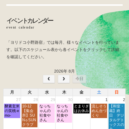
b
o
o
k
「ヨリドコ小野路宿」では毎月、様々なイベントを行っていま
す。以下のスケジュール表から各イベントをクリックして詳細
を確認してください。
2026年 8月
今日
月
火
水
木
金
土
日
27
28
29
30
31
1
2
月
火
水
木
金
土
日
酵素玄米
10-12
なっち
なっち
とまりぎ
流しそう
【和室・
曜
曜
曜
曜
曜
曜
曜
の笑桃-e
【集会
ゃんの
ゃんの
はお休み
めん台づ
蔵】終
日,
日,
日,
日,
日,
日,
日,
mo-
所】SU
社食や
社食や
くり
日 デジ
7
7
7
7
7
8
8
N☼SUN
さん
さん
タルデト
月
月
月
月
月
月
月
クラブ
ックスの
2
2
2
3
3
1
2