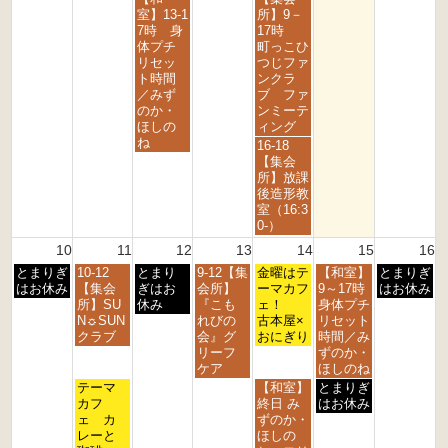
r
t
t
t
t
t
曜
曜
室】13-1
所】9－
d
h
h
h
h
h
日,
日,
7時 身
17時
2
2
2
2
2
2
8
8
体プチ
町っこひ
0
0
0
0
0
0
月
月
リセッ
つじファ
2
2
2
2
2
2
5
7
ト時間
ンクラ
6
6
6
6
6
6
t
t
／みず
ブ ファ
h
h
のか・
ンミーテ
2
2
ほしの
ィング
0
0
ね
金
16-18
2
2
曜
【集会
6
6
日,
所】放課
8
後造形教
月
室（16:3
7
0-）
t
10
11
12
13
14
15
16
h
月
火
水
木
金
土
日
とまりぎ
10-12
とまり
9-12【集
2
金曜はテ
【和室】
とまりぎ
曜
曜
曜
曜
曜
曜
曜
はお休み
【集会
ぎはお
会所】
0
ーマカフ
9～17時
はお休み
日,
日,
日,
日,
日,
日,
日,
所】SU
休み
『こも
2
ェ！
身体プチ
8
8
8
8
8
8
8
N☼SUN
れびの
6
古本屋×
リセット
月
月
月
月
月
月
月
クラブ
会』グ
おにぎり
時間／み
1
1
1
1
1
1
1
リーフ
ずのか・
0
1
2
3
4
5
6
ケア
ほしのね
t
t
t
t
t
t
t
火
金
土
テーマ
【和室】
とまりぎ
h
h
h
h
h
h
h
曜
曜
曜
カフ
終日 み
はお休み
2
2
2
2
2
2
2
日,
日,
日,
ェ カ
ずのか・
0
0
0
0
0
0
0
8
8
8
レーと
ほしの
2
2
2
2
2
2
2