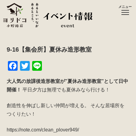
メニュー
9-16【集会所】夏休み造形教室
F
T
Li
a
wi
n
大人気の放課後造形教室が”夏休み造形教室”として日中
c
tt
e
開催！
平日夕方は無理でも夏休みなら行ける！
e
er
b
創造性を伸ばし新しい仲間が増える。
そんな居場所を
o
つくりたい！
o
https://note.com/clean_plover949/
k