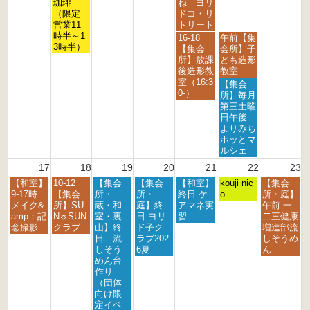
月
月
月
珈琲
ね ヨリ
6
6
6
6
6
6
6
1
1
1
（限定
ドコ・リ
1
4
5
営業11
トリート
t
t
t
時半～1
金
土
16-18
午前【集
h
h
h
3時半）
曜
曜
【集会
会所】子
2
2
2
日,
日,
所】放課
ども造形
0
0
0
8
8
後造形教
教室
2
2
2
月
月
室（16:3
土
【集会
6
6
6
1
1
0-）
曜
所】毎月
4
5
日,
第三土曜
t
t
8
日午後
h
h
月
よりみち
2
2
1
ホッとマ
0
0
5
ルシェ
2
2
t
17
18
19
20
21
22
23
6
6
h
月
火
水
木
金
土
日
【和室】
10-12
【集会
【集会
【和室】
2
kouji nic
【集会
曜
曜
曜
曜
曜
曜
曜
9-17時
【集会
所・
所・
終日 ケ
0
o
所・庭】
日,
日,
日,
日,
日,
日,
日,
メイク&
所】SU
蔵・和
庭】終
アマネ実
2
午前 一
8
8
8
8
8
8
8
amp：記
N☼SUN
室・裏
日 ヨリ
習
6
二三健康
月
月
月
月
月
月
月
念撮影
クラブ
山】終
ド子ク
増進部流
1
1
1
2
2
2
2
日 流
ラブ202
しそうめ
7
8
9
0
1
2
3
しそう
6夏
ん
t
t
t
t
s
n
r
めん台
h
h
h
h
t
d
d
作り
2
2
2
2
2
2
2
（団体
0
0
0
0
0
0
0
向け限
2
2
2
2
2
2
2
定イベ