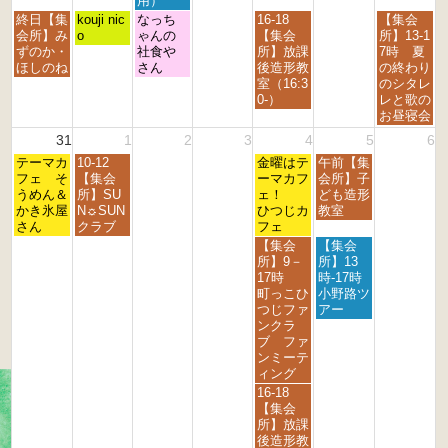
用）
h
h
h
h
h
h
h
月
火
水
金
日
終日【集
kouji nic
なっち
16-18
【集会
2
2
2
2
2
2
2
曜
曜
曜
曜
曜
会所】み
o
ゃんの
【集会
所】13-1
0
0
0
0
0
0
0
日,
日,
日,
日,
日,
ずのか・
社食や
所】放課
7時 夏
2
2
2
2
2
2
2
8
8
8
8
8
ほしのね
さん
後造形教
の終わり
6
6
6
6
6
6
6
月
月
月
月
月
室（16:3
のシタレ
2
2
2
2
3
0-）
レと歌の
4
5
6
8
0
お昼寝会
t
t
t
t
t
31
1
2
3
4
5
6
h
h
h
h
h
月
火
金
土
2
テーマカ
2
10-12
2
2
金曜はテ
午前【集
2
曜
曜
曜
曜
0
フェ そ
0
【集会
0
0
ーマカフ
会所】子
0
日,
日,
日,
日,
2
うめん＆
2
所】SU
2
2
ェ！
ども造形
2
8
9
9
9
6
かき氷屋
6
N☼SUN
6
6
ひつじカ
教室
6
月
月
月
月
さん
クラブ
フェ
3
1
4
5
金
土
【集会
【集会
1
s
t
t
曜
曜
所】9－
所】13
s
t
h
h
日,
日,
17時
時-17時
t
2
2
2
9
9
町っこひ
小野路ツ
2
0
0
0
月
月
つじファ
アー
0
2
2
2
4
5
ンクラ
2
6
6
6
t
t
ブ ファ
6
h
h
ンミーテ
2
2
ィング
0
0
金
16-18
2
2
曜
【集会
6
6
日,
所】放課
9
後造形教