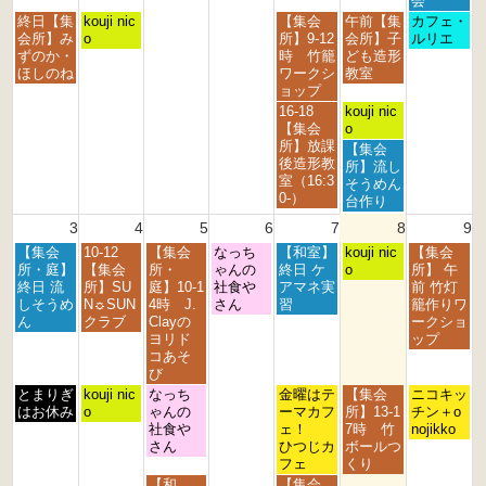
会
7
8
9
0
1
s
n
月
火
金
土
日
終日【集
kouji nic
【集会
午前【集
カフェ・
t
t
t
t
s
t
d
曜
曜
曜
曜
曜
会所】み
o
所】9-12
会所】子
ルリエ
h
h
h
h
t
2
2
日,
日,
日,
日,
日,
ずのか・
時 竹籠
ども造形
2
2
2
2
2
0
0
7
7
7
8
8
ほしのね
ワークシ
教室
0
0
0
0
0
2
2
月
月
月
月
月
ョップ
2
2
2
2
2
6
6
2
2
3
1
2
金
土
16-18
kouji nic
6
6
6
6
6
7
8
1
s
n
曜
曜
【集会
o
t
t
s
t
d
日,
日,
所】放課
土
【集会
h
h
t
2
2
7
8
後造形教
曜
所】流し
2
2
2
0
0
月
月
室（16:3
日,
そうめん
0
0
0
2
2
3
1
0-）
8
台作り
2
2
2
6
6
1
s
月
3
4
5
6
7
8
9
6
6
6
s
t
1
t
2
月
火
水
木
金
土
日
【集会
10-12
【集会
なっち
【和室】
s
kouji nic
【集会
2
0
曜
曜
曜
曜
曜
曜
曜
所・庭】
【集会
所・
ゃんの
終日 ケ
t
o
所】 午
0
2
日,
日,
日,
日,
日,
日,
日,
終日 流
所】SU
庭】10-1
社食や
アマネ実
2
前 竹灯
2
6
8
8
8
8
8
8
8
しそうめ
N☼SUN
4時 J.
さん
習
0
籠作りワ
6
月
月
月
月
月
月
月
ん
クラブ
Clayの
2
ークショ
3
4
5
6
7
8
9
ヨリド
6
ップ
r
t
t
t
t
t
t
コあそ
d
h
h
h
h
h
h
び
2
2
2
2
2
2
2
月
火
水
金
土
日
とまりぎ
kouji nic
なっち
金曜はテ
【集会
ニコキッ
0
0
0
0
0
0
0
曜
曜
曜
曜
曜
曜
はお休み
o
ゃんの
ーマカフ
所】13-1
チン＋o
2
2
2
2
2
2
2
日,
日,
日,
日,
日,
日,
社食や
ェ！
7時 竹
nojikko
6
6
6
6
6
6
6
8
8
8
8
8
8
さん
ひつじカ
ボールつ
月
月
月
月
月
月
フェ
くり
3
4
5
7
8
9
水
金
【和
【集会