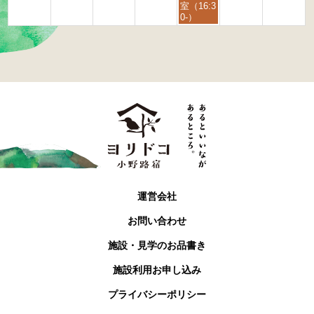
月
室（16:3
4
0-）
t
h
2
0
2
6
運営会社
お問い合わせ
施設・見学のお品書き
施設利用お申し込み
プライバシーポリシー