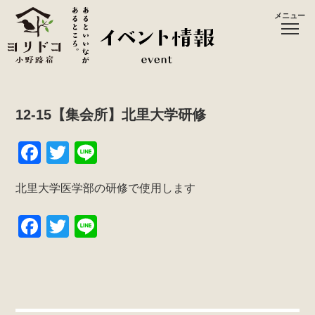
メニュー
12-15【集会所】北里大学研修
F
T
Li
a
wi
n
北里大学医学部の研修で使用します
c
tt
e
e
er
F
T
Li
b
a
wi
n
o
c
tt
e
o
e
er
k