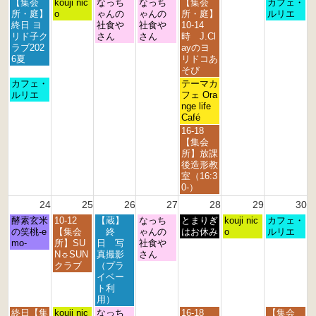
月
火
水
木
金
日
【集会
kouji nic
なっち
なっち
【集会
カフェ・
曜
曜
曜
曜
曜
曜
所・庭】
o
ゃんの
ゃんの
所・庭】
ルリエ
日,
日,
日,
日,
日,
日,
終日 ヨ
社食や
社食や
10-14
8
8
8
8
8
8
リド子ク
さん
さん
時 J.Cl
月
月
月
月
月
月
ラブ202
ayのヨ
1
1
1
2
2
2
6夏
リドコあ
7
8
9
0
1
3
そび
t
t
t
t
s
r
月
金
カフェ・
テーマカ
h
h
h
h
t
d
曜
曜
ルリエ
フェ Ora
2
2
2
2
2
2
日,
日,
nge life
0
0
0
0
0
0
8
8
Café
2
2
2
2
2
2
月
月
金
16-18
6
6
6
6
6
6
1
2
曜
【集会
7
1
日,
所】放課
t
s
8
後造形教
h
t
月
室（16:3
2
2
2
0-）
0
0
1
24
25
26
27
28
29
30
2
2
s
6
6
月
火
水
木
金
土
日
酵素玄米
10-12
【蔵】
なっち
t
とまりぎ
kouji nic
カフェ・
曜
曜
曜
曜
曜
曜
曜
の笑桃-e
【集会
終
ゃんの
2
はお休み
o
ルリエ
日,
日,
日,
日,
日,
日,
日,
mo-
所】SU
日 写
社食や
0
8
8
8
8
8
8
8
N☼SUN
真撮影
さん
2
月
月
月
月
月
月
月
クラブ
（プラ
6
2
2
2
2
2
2
3
イベー
4
5
6
7
8
9
0
ト利
t
t
t
t
t
t
t
用）
h
h
h
h
h
h
h
月
火
水
金
日
終日【集
kouji nic
なっち
16-18
【集会