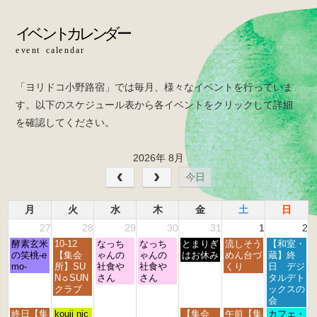
b
o
o
k
「ヨリドコ小野路宿」では毎月、様々なイベントを行っていま
す。以下のスケジュール表から各イベントをクリックして詳細
を確認してください。
2026年 8月
今日
月
火
水
木
金
土
日
27
28
29
30
31
1
2
月
火
水
木
金
土
日
酵素玄米
10-12
なっち
なっち
とまりぎ
流しそう
【和室・
曜
曜
曜
曜
曜
曜
曜
の笑桃-e
【集会
ゃんの
ゃんの
はお休み
めん台づ
蔵】終
日,
日,
日,
日,
日,
日,
日,
mo-
所】SU
社食や
社食や
くり
日 デジ
7
7
7
7
7
8
8
N☼SUN
さん
さん
タルデト
月
月
月
月
月
月
月
クラブ
ックスの
2
2
2
3
3
1
2
会
7
8
9
0
1
s
n
月
火
金
土
日
終日【集
kouji nic
【集会
午前【集
カフェ・