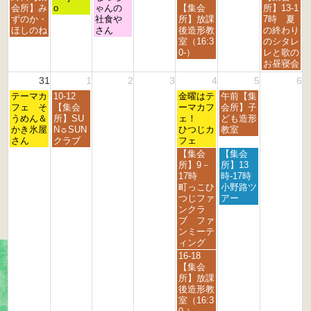
2
2
2
2
2
2
2
曜
曜
曜
曜
曜
会所】み
o
ゃんの
【集会
所】13-1
0
0
0
0
0
0
0
日,
日,
日,
日,
日,
ずのか・
社食や
所】放課
7時 夏
2
2
2
2
2
2
2
8
8
8
8
8
ほしのね
さん
後造形教
の終わり
6
6
6
6
6
6
6
月
月
月
月
月
室（16:3
のシタレ
2
2
2
2
3
0-）
レと歌の
4
5
6
8
0
お昼寝会
t
t
t
t
t
31
1
2
3
4
5
6
h
h
h
h
h
月
火
金
土
2
テーマカ
2
10-12
2
2
金曜はテ
午前【集
2
曜
曜
曜
曜
0
フェ そ
0
【集会
0
0
ーマカフ
会所】子
0
日,
日,
日,
日,
2
うめん＆
2
所】SU
2
2
ェ！
ども造形
2
8
9
9
9
6
かき氷屋
6
N☼SUN
6
6
ひつじカ
教室
6
月
月
月
月
さん
クラブ
フェ
3
1
4
5
金
土
【集会
【集会
1
s
t
t
曜
曜
所】9－
所】13
s
t
h
h
日,
日,
17時
時-17時
t
2
2
2
9
9
町っこひ
小野路ツ
2
0
0
0
月
月
つじファ
アー
0
2
2
2
4
5
ンクラ
2
6
6
6
t
t
ブ ファ
6
h
h
ンミーテ
2
2
ィング
0
0
金
16-18
2
2
曜
【集会
6
6
日,
所】放課
9
後造形教
月
室（16:3
4