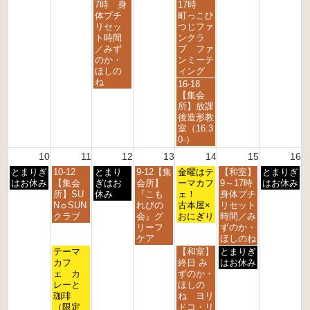
d
h
h
h
h
h
日,
日,
7時 身
17時
2
2
2
2
2
2
8
8
体プチ
町っこひ
0
0
0
0
0
0
月
月
リセッ
つじファ
2
2
2
2
2
2
5
7
ト時間
ンクラ
6
6
6
6
6
6
t
t
／みず
ブ ファ
h
h
のか・
ンミーテ
2
2
ほしの
ィング
0
0
ね
金
16-18
2
2
曜
【集会
6
6
日,
所】放課
8
後造形教
月
室（16:3
7
0-）
t
10
11
12
13
14
15
16
h
月
火
水
木
金
土
日
とまりぎ
10-12
とまり
9-12【集
2
金曜はテ
【和室】
とまりぎ
曜
曜
曜
曜
曜
曜
曜
はお休み
【集会
ぎはお
会所】
0
ーマカフ
9～17時
はお休み
日,
日,
日,
日,
日,
日,
日,
所】SU
休み
『こも
2
ェ！
身体プチ
8
8
8
8
8
8
8
N☼SUN
れびの
6
古本屋×
リセット
月
月
月
月
月
月
月
クラブ
会』グ
おにぎり
時間／み
1
1
1
1
1
1
1
リーフ
ずのか・
0
1
2
3
4
5
6
ケア
ほしのね
t
t
t
t
t
t
t
火
金
土
テーマ
【和室】
とまりぎ
h
h
h
h
h
h
h
曜
曜
曜
カフ
終日 み
はお休み
2
2
2
2
2
2
2
日,
日,
日,
ェ カ
ずのか・
0
0
0
0
0
0
0
8
8
8
レーと
ほしの
2
2
2
2
2
2
2
月
月
月
珈琲
ね ヨリ
6
6
6
6
6
6
6
1
1
1
（限定
ドコ・リ