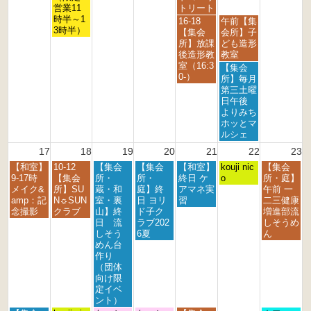
1
4
5
営業11
トリート
t
t
t
時半～1
金
土
16-18
午前【集
h
h
h
3時半）
曜
曜
【集会
会所】子
2
2
2
日,
日,
所】放課
ども造形
0
0
0
8
8
後造形教
教室
2
2
2
月
月
室（16:3
土
【集会
6
6
6
1
1
0-）
曜
所】毎月
4
5
日,
第三土曜
t
t
8
日午後
h
h
月
よりみち
2
2
1
ホッとマ
0
0
5
ルシェ
2
2
t
17
18
19
20
21
22
23
6
6
h
月
火
水
木
金
土
日
【和室】
10-12
【集会
【集会
【和室】
2
kouji nic
【集会
曜
曜
曜
曜
曜
曜
曜
9-17時
【集会
所・
所・
終日 ケ
0
o
所・庭】
日,
日,
日,
日,
日,
日,
日,
メイク&
所】SU
蔵・和
庭】終
アマネ実
2
午前 一
8
8
8
8
8
8
8
amp：記
N☼SUN
室・裏
日 ヨリ
習
6
二三健康
月
月
月
月
月
月
月
念撮影
クラブ
山】終
ド子ク
増進部流
1
1
1
2
2
2
2
日 流
ラブ202
しそうめ
7
8
9
0
1
2
3
しそう
6夏
ん
t
t
t
t
s
n
r
めん台
h
h
h
h
t
d
d
作り
2
2
2
2
2
2
2
（団体
0
0
0
0
0
0
0
向け限
2
2
2
2
2
2
2
定イベ
6
6
6
6
6
6
6
ント）