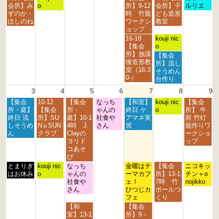
t
t
t
t
s
t
d
曜
曜
曜
曜
曜
会所】み
o
所】9-12
会所】子
ルリエ
h
h
h
h
t
2
2
日,
日,
日,
日,
日,
ずのか・
時 竹籠
ども造形
2
2
2
2
2
0
0
7
7
7
8
8
ほしのね
ワークシ
教室
0
0
0
0
0
2
2
月
月
月
月
月
ョップ
2
2
2
2
2
6
6
2
2
3
1
2
金
土
16-18
kouji nic
6
6
6
6
6
7
8
1
s
n
曜
曜
【集会
o
t
t
s
t
d
日,
日,
所】放課
土
【集会
h
h
t
2
2
7
8
後造形教
曜
所】流し
2
2
2
0
0
月
月
室（16:3
日,
そうめん
0
0
0
2
2
3
1
0-）
8
台作り
2
2
2
6
6
1
s
月
3
4
5
6
7
8
9
6
6
6
s
t
1
t
2
月
火
水
木
金
土
日
【集会
10-12
【集会
なっち
【和室】
s
kouji nic
【集会
2
0
曜
曜
曜
曜
曜
曜
曜
所・庭】
【集会
所・
ゃんの
終日 ケ
t
o
所】 午
0
2
日,
日,
日,
日,
日,
日,
日,
終日 流
所】SU
庭】10-1
社食や
アマネ実
2
前 竹灯
2
6
8
8
8
8
8
8
8
しそうめ
N☼SUN
4時 J.
さん
習
0
籠作りワ
6
月
月
月
月
月
月
月
ん
クラブ
Clayの
2
ークショ
3
4
5
6
7
8
9
ヨリド
6
ップ
r
t
t
t
t
t
t
コあそ
d
h
h
h
h
h
h
び
2
2
2
2
2
2
2
月
火
水
金
土
日
とまりぎ
kouji nic
なっち
金曜はテ
【集会
ニコキッ
0
0
0
0
0
0
0
曜
曜
曜
曜
曜
曜
はお休み
o
ゃんの
ーマカフ
所】13-1
チン＋o
2
2
2
2
2
2
2
日,
日,
日,
日,
日,
日,
社食や
ェ！
7時 竹
nojikko
6
6
6
6
6
6
6
8
8
8
8
8
8
さん
ひつじカ
ボールつ
月
月
月
月
月
月
フェ
くり
3
4
5
7
8
9
水
金
【和
【集会
r
t
t
t
t
t
曜
曜
室】13-1
所】9－