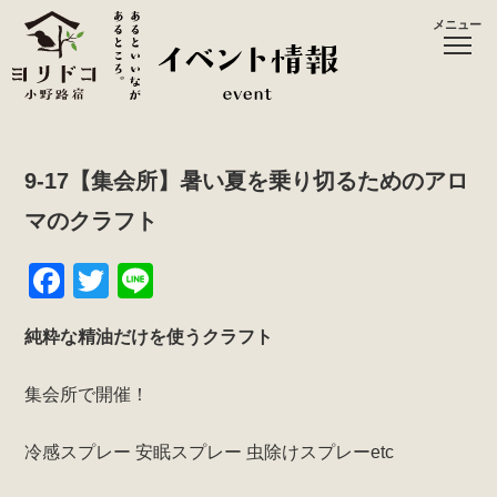
メニュー
9-17【集会所】暑い夏を乗り切るためのアロ
マのクラフト
F
T
Li
a
wi
n
純粋な精油だけを使うクラフト
c
tt
e
e
er
集会所で開催！
b
o
冷感スプレー
安眠スプレー
虫除けスプレーetc
o