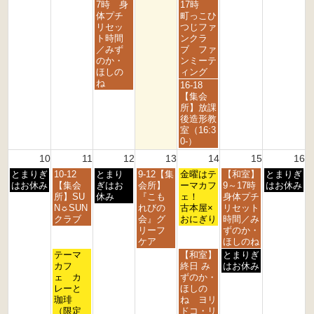
d
h
h
h
h
h
日,
日,
7時 身
17時
2
2
2
2
2
2
8
8
体プチ
町っこひ
0
0
0
0
0
0
月
月
リセッ
つじファ
2
2
2
2
2
2
5
7
ト時間
ンクラ
6
6
6
6
6
6
t
t
／みず
ブ ファ
h
h
のか・
ンミーテ
2
2
ほしの
ィング
0
0
ね
金
16-18
2
2
曜
【集会
6
6
日,
所】放課
8
後造形教
月
室（16:3
7
0-）
t
10
11
12
13
14
15
16
h
月
火
水
木
金
土
日
とまりぎ
10-12
とまり
9-12【集
2
金曜はテ
【和室】
とまりぎ
曜
曜
曜
曜
曜
曜
曜
はお休み
【集会
ぎはお
会所】
0
ーマカフ
9～17時
はお休み
日,
日,
日,
日,
日,
日,
日,
所】SU
休み
『こも
2
ェ！
身体プチ
8
8
8
8
8
8
8
N☼SUN
れびの
6
古本屋×
リセット
月
月
月
月
月
月
月
クラブ
会』グ
おにぎり
時間／み
1
1
1
1
1
1
1
リーフ
ずのか・
0
1
2
3
4
5
6
ケア
ほしのね
t
t
t
t
t
t
t
火
金
土
テーマ
【和室】
とまりぎ
h
h
h
h
h
h
h
曜
曜
曜
カフ
終日 み
はお休み
2
2
2
2
2
2
2
日,
日,
日,
ェ カ
ずのか・
0
0
0
0
0
0
0
8
8
8
レーと
ほしの
2
2
2
2
2
2
2
月
月
月
珈琲
ね ヨリ
6
6
6
6
6
6
6
1
1
1
（限定
ドコ・リ