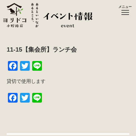
メニュー
11-15【集会所】ランチ会
F
T
Li
a
wi
n
貸切で使用します
c
tt
e
e
er
F
T
Li
b
a
wi
n
o
c
tt
e
o
e
er
k