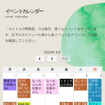
b
o
o
k
「ヨリドコ小野路宿」では毎月、様々なイベントを行っていま
す。以下のスケジュール表から各イベントをクリックして詳細
を確認してください。
2026年 8月
今日
月
火
水
木
金
土
日
27
28
29
30
31
1
2
月
火
水
木
金
土
日
酵素玄米
10-12
なっち
なっち
とまりぎ
流しそう
【和室・
曜
曜
曜
曜
曜
曜
曜
の笑桃-e
【集会
ゃんの
ゃんの
はお休み
めん台づ
蔵】終
日,
日,
日,
日,
日,
日,
日,
mo-
所】SU
社食や
社食や
くり
日 デジ
7
7
7
7
7
8
8
N☼SUN
さん
さん
タルデト
月
月
月
月
月
月
月
クラブ
ックスの
2
2
2
3
3
1
2
会
7
8
9
0
1
s
n
月
火
金
土
日
終日【集
kouji nic
【集会
午前【集
カフェ・