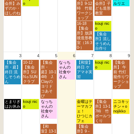
t
t
t
t
s
t
d
曜
曜
曜
曜
曜
会所】み
o
所】9-12
会所】子
ルリエ
h
h
h
h
t
2
2
日,
日,
日,
日,
日,
ずのか・
時 竹籠
ども造形
2
2
2
2
2
0
0
7
7
7
8
8
ほしのね
ワークシ
教室
0
0
0
0
0
2
2
月
月
月
月
月
ョップ
2
2
2
2
2
6
6
2
2
3
1
2
金
土
16-18
kouji nic
6
6
6
6
6
7
8
1
s
n
曜
曜
【集会
o
t
t
s
t
d
日,
日,
所】放課
土
【集会
h
h
t
2
2
7
8
後造形教
曜
所】流し
2
2
2
0
0
月
月
室（16:3
日,
そうめん
0
0
0
2
2
3
1
0-）
8
台作り
2
2
2
6
6
1
s
月
3
4
5
6
7
8
9
6
6
6
s
t
1
t
2
月
火
水
木
金
土
日
【集会
10-12
【集会
なっち
【和室】
s
kouji nic
【集会
2
0
曜
曜
曜
曜
曜
曜
曜
所・庭】
【集会
所・
ゃんの
終日 ケ
t
o
所】 午
0
2
日,
日,
日,
日,
日,
日,
日,
終日 流
所】SU
庭】10-1
社食や
アマネ実
2
前 竹灯
2
6
8
8
8
8
8
8
8
しそうめ
N☼SUN
4時 J.
さん
習
0
籠作りワ
6
月
月
月
月
月
月
月
ん
クラブ
Clayの
2
ークショ
3
4
5
6
7
8
9
ヨリド
6
ップ
r
t
t
t
t
t
t
コあそ
d
h
h
h
h
h
h
び
2
2
2
2
2
2
2
月
火
水
金
土
日
とまりぎ
kouji nic
なっち
金曜はテ
【集会
ニコキッ
0
0
0
0
0
0
0
曜
曜
曜
曜
曜
曜
はお休み
o
ゃんの
ーマカフ
所】13-1
チン＋o
2
2
2
2
2
2
2
日,
日,
日,
日,
日,
日,
社食や
ェ！
7時 竹
nojikko
6
6
6
6
6
6
6
8
8
8
8
8
8
さん
ひつじカ
ボールつ
月
月
月
月
月
月
フェ
くり
3
4
5
7
8
9
水
金
【和
【集会
r
t
t
t
t
t
曜
曜
室】13-1
所】9－