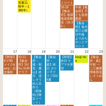
1
4
5
営業11
トリート
t
t
t
時半～1
金
土
16-18
午前【集
h
h
h
3時半）
曜
曜
【集会
会所】子
2
2
2
日,
日,
所】放課
ども造形
0
0
0
8
8
後造形教
教室
2
2
2
月
月
室（16:3
土
【集会
6
6
6
1
1
0-）
曜
所】毎月
4
5
日,
第三土曜
t
t
8
日午後
h
h
月
よりみち
2
2
1
ホッとマ
0
0
5
ルシェ
2
2
t
17
18
19
20
21
22
23
6
6
h
月
火
水
木
金
土
日
【和室】
10-12
【集会
【集会
【和室】
2
kouji nic
【集会
曜
曜
曜
曜
曜
曜
曜
9-17時
【集会
所・
所・
終日 ケ
0
o
所・庭】
日,
日,
日,
日,
日,
日,
日,
メイク&
所】SU
蔵・和
庭】終
アマネ実
2
午前 一
8
8
8
8
8
8
8
amp：記
N☼SUN
室・裏
日 ヨリ
習
6
二三健康
月
月
月
月
月
月
月
念撮影
クラブ
山】終
ド子ク
増進部流
1
1
1
2
2
2
2
日 流
ラブ202
しそうめ
7
8
9
0
1
2
3
しそう
6夏
ん
t
t
t
t
s
n
r
めん台
h
h
h
h
t
d
d
作り
2
2
2
2
2
2
2
（団体
0
0
0
0
0
0
0
向け限
2
2
2
2
2
2
2
定イベ
6
6
6
6
6
6
6
ント）