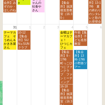
2
2
2
2
2
2
2
曜
曜
曜
曜
曜
会所】み
o
ゃんの
【集会
所】13-1
0
0
0
0
0
0
0
日,
日,
日,
日,
日,
ずのか・
社食や
所】放課
7時 夏
2
2
2
2
2
2
2
8
8
8
8
8
ほしのね
さん
後造形教
の終わり
6
6
6
6
6
6
6
月
月
月
月
月
室（16:3
のシタレ
2
2
2
2
3
0-）
レと歌の
4
5
6
8
0
お昼寝会
t
t
t
t
t
31
1
2
3
4
5
6
h
h
h
h
h
月
火
金
土
2
テーマカ
2
10-12
2
2
金曜はテ
午前【集
2
曜
曜
曜
曜
0
フェ そ
0
【集会
0
0
ーマカフ
会所】子
0
日,
日,
日,
日,
2
うめん＆
2
所】SU
2
2
ェ！
ども造形
2
8
9
9
9
6
かき氷屋
6
N☼SUN
6
6
ひつじカ
教室
6
月
月
月
月
さん
クラブ
フェ
3
1
4
5
金
土
【集会
【集会
1
s
t
t
曜
曜
所】9－
所】13
s
t
h
h
日,
日,
17時
時-17時
t
2
2
2
9
9
町っこひ
小野路ツ
2
0
0
0
月
月
つじファ
アー
0
2
2
2
4
5
ンクラ
2
6
6
6
t
t
ブ ファ
6
h
h
ンミーテ
2
2
ィング
0
0
金
16-18
2
2
曜
【集会
6
6
日,
所】放課
9
後造形教
月
室（16:3
4