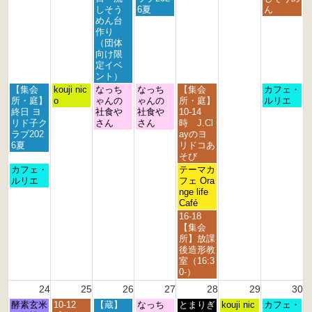
7
8
9
0
1
2
3
しそう
6夏
ん
t
t
t
t
s
n
r
めん台
h
h
h
h
t
d
d
作り
2
2
2
2
2
2
2
（団体
0
0
0
0
0
0
0
向け限
2
2
2
2
2
2
2
定イベ
6
6
6
6
6
6
6
ント）
月
火
水
木
金
日
【集会
kouji nic
なっち
なっち
【集会
カフェ・
曜
曜
曜
曜
曜
曜
所・庭】
o
ゃんの
ゃんの
所・庭】
ルリエ
日,
日,
日,
日,
日,
日,
終日 ヨ
社食や
社食や
10-14
8
8
8
8
8
8
リド子ク
さん
さん
時 J.Cl
月
月
月
月
月
月
ラブ202
ayのヨ
1
1
1
2
2
2
6夏
リドコあ
7
8
9
0
1
3
そび
t
t
t
t
s
r
月
金
カフェ・
テーマカ
h
h
h
h
t
d
曜
曜
ルリエ
フェ Ora
2
2
2
2
2
2
日,
日,
nge life
0
0
0
0
0
0
8
8
Café
2
2
2
2
2
2
月
月
金
16-18
6
6
6
6
6
6
1
2
曜
【集会
7
1
日,
所】放課
t
s
8
後造形教
h
t
月
室（16:3
2
2
2
0-）
0
0
1
24
25
26
27
28
29
30
2
2
s
6
6
月
火
水
木
金
土
日
酵素玄米
10-12
【蔵】
なっち
t
とまりぎ
kouji nic
カフェ・