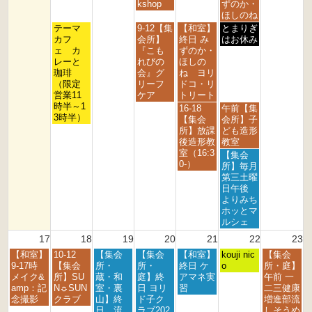
1
1
1
1
1
1
1
kshop
ずのか・
0
1
2
3
4
5
6
ほしのね
t
t
t
t
t
t
t
火
木
金
土
テーマ
9-12【集
【和室】
とまりぎ
h
h
h
h
h
h
h
曜
曜
曜
曜
カフ
会所】
終日 み
はお休み
2
2
2
2
2
2
2
日,
日,
日,
日,
ェ カ
『こも
ずのか・
0
0
0
0
0
0
0
8
8
8
8
レーと
れびの
ほしの
2
2
2
2
2
2
2
月
月
月
月
珈琲
会』グ
ね ヨリ
6
6
6
6
6
6
6
1
1
1
1
（限定
リーフ
ドコ・リ
1
3
4
5
営業11
ケア
トリート
t
t
t
t
時半～1
金
土
16-18
午前【集
h
h
h
h
3時半）
曜
曜
【集会
会所】子
2
2
2
2
日,
日,
所】放課
ども造形
0
0
0
0
8
8
後造形教
教室
2
2
2
2
月
月
室（16:3
土
【集会
6
6
6
6
1
1
0-）
曜
所】毎月
4
5
日,
第三土曜
t
t
8
日午後
h
h
月
よりみち
2
2
1
ホッとマ
0
0
5
ルシェ
2
2
t
17
18
19
20
21
22
23
6
6
h
月
火
水
木
金
土
日
【和室】
10-12
【集会
【集会
【和室】
2
kouji nic
【集会
曜
曜
曜
曜
曜
曜
曜
9-17時
【集会
所・
所・
終日 ケ
0
o
所・庭】
日,
日,
日,
日,
日,
日,
日,
メイク&
所】SU
蔵・和
庭】終
アマネ実
2
午前 一
8
8
8
8
8
8
8
amp：記
N☼SUN
室・裏
日 ヨリ
習
6
二三健康
月
月
月
月
月
月
月
念撮影
クラブ
山】終
ド子ク
増進部流
1
1
1
2
2
2
2
日 流
ラブ202
しそうめ