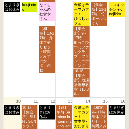
2
2
2
2
2
2
2
月
火
水
金
土
日
とまりぎ
kouji nic
なっち
金曜はテ
【集会
ニコキッ
0
0
0
0
0
0
0
曜
曜
曜
曜
曜
曜
はお休み
o
ゃんの
ーマカフ
所】13-1
チン＋o
2
2
2
2
2
2
2
日,
日,
日,
日,
日,
日,
社食や
ェ！
7時 竹
nojikko
6
6
6
6
6
6
6
8
8
8
8
8
8
さん
ひつじカ
ボールつ
月
月
月
月
月
月
フェ
くり
3
4
5
7
8
9
水
金
【和
【集会
r
t
t
t
t
t
曜
曜
室】13-1
所】9－
d
h
h
h
h
h
日,
日,
7時 身
17時
2
2
2
2
2
2
8
8
体プチ
町っこひ
0
0
0
0
0
0
月
月
リセッ
つじファ
2
2
2
2
2
2
5
7
ト時間
ンクラ
6
6
6
6
6
6
t
t
／みず
ブ ファ
h
h
のか・
ンミーテ
2
2
ほしの
ィング
0
0
ね
金
16-18
2
2
曜
【集会
6
6
日,
所】放課
8
後造形教
月
室（16:3
7
0-）
t
10
11
12
13
14
15
16
h
月
火
水
木
金
土
日
とまりぎ
10-12
とまり
【蔵】
2
金曜はテ
【和室】
とまりぎ
曜
曜
曜
曜
曜
曜
曜
はお休み
【集会
ぎはお
午前 Ba
0
ーマカフ
9～17時
はお休み
日,
日,
日,
日,
日,
日,
日,
所】SU
休み
mboo la
2
ェ！
身体プチ
8
8
8
8
8
8
8
N☼SUN
ntern ma
6
古本屋×
リセット
月
月
月
月
月
月
月
クラブ
king wor
おにぎり
時間／み