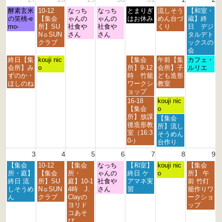
月
火
水
木
金
土
日
酵素玄米
10-12
なっち
なっち
とまりぎ
流しそう
【和室・
曜
曜
曜
曜
曜
曜
曜
の笑桃-e
【集会
ゃんの
ゃんの
はお休み
めん台づ
蔵】終
日,
日,
日,
日,
日,
日,
日,
mo-
所】SU
社食や
社食や
くり
日 デジ
7
7
7
7
7
8
8
N☼SUN
さん
さん
タルデト
月
月
月
月
月
月
月
クラブ
ックスの
2
2
2
3
3
1
2
会
7
8
9
0
1
s
n
月
火
金
土
日
終日【集
kouji nic
【集会
午前【集
カフェ・
t
t
t
t
s
t
d
曜
曜
曜
曜
曜
会所】み
o
所】9-12
会所】子
ルリエ
h
h
h
h
t
2
2
日,
日,
日,
日,
日,
ずのか・
時 竹籠
ども造形
2
2
2
2
2
0
0
7
7
7
8
8
ほしのね
ワークシ
教室
0
0
0
0
0
2
2
月
月
月
月
月
ョップ
2
2
2
2
2
6
6
2
2
3
1
2
金
土
16-18
kouji nic
6
6
6
6
6
7
8
1
s
n
曜
曜
【集会
o
t
t
s
t
d
日,
日,
所】放課
土
【集会
h
h
t
2
2
7
8
後造形教
曜
所】流し
2
2
2
0
0
月
月
室（16:3
日,
そうめん
0
0
0
2
2
3
1
0-）
8
台作り
2
2
2
6
6
1
s
月
3
4
5
6
7
8
9
6
6
6
s
t
1
t
2
月
火
水
木
金
土
日
【集会
10-12
【集会
なっち
【和室】
s
kouji nic
【集会
2
0
曜
曜
曜
曜
曜
曜
曜
所・庭】
【集会
所・
ゃんの
終日 ケ
t
o
所】 午
0
2
日,
日,
日,
日,
日,
日,
日,
終日 流
所】SU
庭】10-1
社食や
アマネ実
2
前 竹灯
2
6
8
8
8
8
8
8
8
しそうめ
N☼SUN
4時 J.
さん
習
0
籠作りワ
6
月
月
月
月
月
月
月
ん
クラブ
Clayの
2
ークショ
3
4
5
6
7
8
9
ヨリド
6
ップ
r
t
t
t
t
t
t
コあそ
d
h
h
h
h
h
h
び