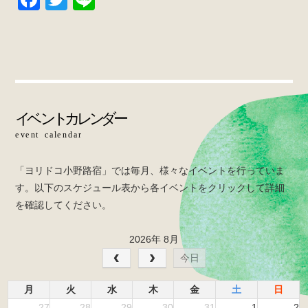
a
wi
n
c
tt
e
e
er
b
o
o
k
「ヨリドコ小野路宿」では毎月、様々なイベントを行っていま
す。以下のスケジュール表から各イベントをクリックして詳細
を確認してください。
2026年 8月
今日
月
火
水
木
金
土
日
27
28
29
30
31
1
2