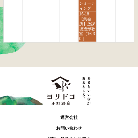
6
h
h
ンミーテ
2
2
ィング
0
0
金
16-18
2
2
曜
【集会
6
6
日,
所】放課
9
後造形教
月
室（16:3
4
0-）
t
h
2
0
2
6
運営会社
お問い合わせ