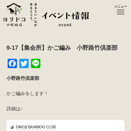
メニュー
9-17【集会所】かご編み 小野路竹倶楽部
F
T
Li
a
wi
n
小野路竹倶楽部
c
tt
e
e
er
かご編みをします！
b
o
詳細は↓
o
k