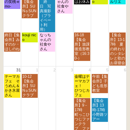
曜
曜
曜
曜
曜
曜
曜
の笑桃-e
【集会
終
ゃんの
2
はお休み
o
ルリエ
日,
日,
日,
日,
日,
日,
日,
mo-
所】SU
日 写
社食や
0
8
8
8
8
8
8
8
N☼SUN
真撮影
さん
2
月
月
月
月
月
月
月
クラブ
（プラ
6
2
2
2
2
2
2
3
イベー
4
5
6
7
8
9
0
ト利
t
t
t
t
t
t
t
用）
h
h
h
h
h
h
h
月
火
水
金
日
終日【集
kouji nic
なっち
16-18
【集会
2
2
2
2
2
2
2
曜
曜
曜
曜
曜
会所】み
o
ゃんの
【集会
所】13-1
0
0
0
0
0
0
0
日,
日,
日,
日,
日,
ずのか・
社食や
所】放課
7時 夏
2
2
2
2
2
2
2
8
8
8
8
8
ほしのね
さん
後造形教
の終わり
6
6
6
6
6
6
6
月
月
月
月
月
室（16:3
のシタレ
2
2
2
2
3
0-）
レと歌の
4
5
6
8
0
お昼寝会
t
t
t
t
t
31
1
2
3
4
5
6
h
h
h
h
h
月
火
金
土
2
テーマカ
2
10-12
2
2
金曜はテ
午前【集
2
曜
曜
曜
曜
0
フェ そ
0
【集会
0
0
ーマカフ
会所】子
0
日,
日,
日,
日,
2
うめん＆
2
所】SU
2
2
ェ！
ども造形
2
8
9
9
9
6
かき氷屋
6
N☼SUN
6
6
ひつじカ
教室
6
月
月
月
月
さん
クラブ
フェ
3
1
4
5
金
土
【集会
【集会
1
s
t
t
曜
曜
所】9－
所】13
s
t
h
h
日,
日,
17時
時-17時
t
2
2
2
9
9
町っこひ
小野路ツ
2
0
0
0
月
月
つじファ
アー
0
2
2
2
4
5
ンクラ
2
6
6
6
t
t
ブ ファ