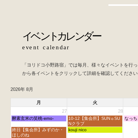
o
b
o
o
k
o
k
「ヨリドコ小野路宿」では毎月、様々なイベントを行っ
から各イベントをクリックして詳細を確認してください
2026年 8月
月
火
27
28
月
火
水
酵素玄米の笑桃-emo-
10-12【集会所】SUN☼SU
なっち
曜
曜
曜
Nクラブ
日,
日,
日,
月
火
終日【集会所】みずのか・
kouji nico
7
7
7
曜
曜
ほしのね