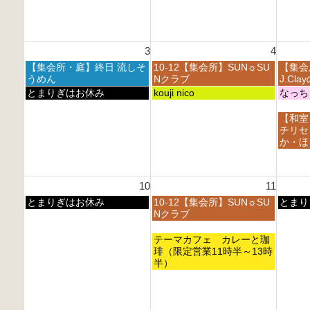
月
月
月
日,
日,
2
2
2
7
7
7
8
9
月
月
t
t
t
2
2
h
h
h
3
4
7
8
2
2
2
t
t
月
火
水
【集会所・庭】終日 流しそ
10-12【集会所】SUN☼SU
【集会
0
0
0
h
h
曜
曜
曜
うめん
Nクラブ
J.Cl
2
2
2
2
2
日,
日,
日,
月
火
水
とまりぎはお休み
kouji nico
なっち
6
6
6
0
0
8
8
8
曜
曜
曜
2
2
月
月
月
日,
日,
日,
水
【和室
6
6
3
4
5
8
8
8
曜
チリセ
r
t
t
月
月
月
日,
か・ほ
d
h
h
3
4
5
8
2
2
2
r
t
t
月
0
0
0
d
h
h
5
2
2
2
10
11
2
2
2
t
6
6
6
0
0
0
h
月
火
水
とまりぎはお休み
10-12【集会所】SUN☼SU
とまり
2
2
2
2
曜
曜
曜
Nクラブ
6
6
6
0
日,
日,
日,
2
8
8
8
火
テーマカフェ カレーと珈
6
月
月
月
曜
琲（限定営業11時半～13時
1
1
1
日,
半）
0
1
2
8
t
t
t
月
h
h
h
1
2
2
2
1