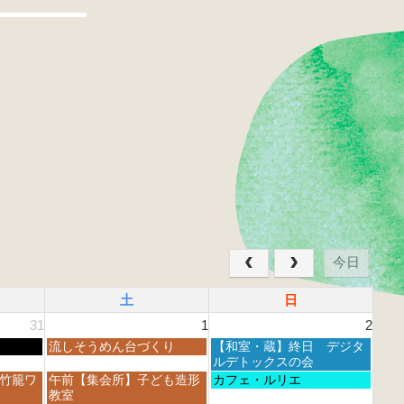
今日
土
日
31
1
2
土
日
流しそうめん台づくり
【和室・蔵】終日 デジタ
曜
曜
ルデトックスの会
日,
日,
土
日
 竹籠ワ
午前【集会所】子ども造形
カフェ・ルリエ
8
8
曜
曜
教室