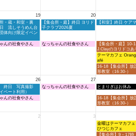
8
0
0
t
月
2
2
h
1
6
6
19
20
2
4
0
t
木
金
所・蔵・和室・裏
【集会所・庭】終日 ヨリド
【和室】終日 ケア
2
h
曜
曜
日 流しそうめん台
子クラブ2026夏
6
2
日,
日,
団体向け限定イベン
0
8
8
2
月
月
木
金
ゃんの社食やさん
なっちゃんの社食やさん
【集会所・庭】10-
6
2
2
曜
曜
J.Clayのヨリドコ
0
1
日,
日,
金
テーマカフェ Orange 
t
s
8
8
曜
afé
h
t
月
月
日,
金
16-18【集会所】放
2
2
2
2
8
曜
形教室（16:30-）
0
0
0
1
月
日,
2
2
26
27
t
s
2
8
6
6
h
t
1
木
金
 終日 写真撮影
なっちゃんの社食やさん
月
とまりぎはお休み
2
2
s
曜
曜
イベート利用）
2
0
0
t
日,
日,
1
金
ゃんの社食やさん
16-18【集会所】放
2
2
2
8
8
s
曜
形教室（16:30-）
6
6
0
月
月
t
日,
2
2
2
2
8
2
3
6
7
8
0
月
t
t
2
金
2
金曜はテーマカ
h
h
6
曜
8
ひつじカフェ
2
2
日,
t
金
【集会所】9－17時