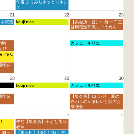
8
曜
午後 よりみちホッとマルシ
0
0
t
月
日,
ェ
2
2
h
1
8
6
6
21
22
23
2
5
月
0
t
土
日
マネ実習
1
kouji nico
【集会所・庭】午前 一二三
2
h
曜
曜
5
健康増進部流しそうめん
6
2
日,
日,
t
0
8
8
h
2
月
月
2
日
14時
カフェ・ルリエ
6
2
2
0
曜
あそび
2
3
2
日,
life C
n
r
6
8
d
d
月
課後造
2
2
2
0
0
3
2
2
28
29
30
r
6
6
d
土
日
kouji nico
カフェ・ルリエ
2
曜
曜
0
日,
日,
日
課後造
【集会所】13-17時 夏の
2
8
8
曜
終わりのシタレレと歌のお
6
月
月
日,
昼寝会
2
3
8
4
5
6
9
0
月
t
t
土
フェ！
午前【集会所】子ども造形
3
h
h
曜
教室
0
2
2
日,
t
土
 町っ
【集会所】13時-17時 小野