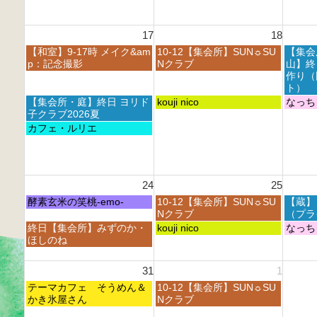
0
0
0
t
2
2
2
h
6
6
6
17
18
2
0
月
火
水
【和室】9-17時 メイク&am
10-12【集会所】SUN☼SU
【集会
2
曜
曜
曜
p：記念撮影
Nクラブ
山】終
6
日,
日,
日,
作り（
8
8
8
ト）
月
月
月
月
火
水
【集会所・庭】終日 ヨリド
kouji nico
なっち
1
1
1
曜
曜
曜
子クラブ2026夏
7
8
9
日,
日,
日,
月
カフェ・ルリエ
t
t
t
8
8
8
曜
h
h
h
月
月
月
日,
2
2
2
1
1
1
8
0
0
0
7
8
9
月
2
2
2
24
25
t
t
t
1
6
6
6
h
h
h
7
月
火
水
酵素玄米の笑桃-emo-
10-12【集会所】SUN☼SU
【蔵】
2
2
2
t
曜
曜
曜
Nクラブ
（プラ
0
0
0
h
日,
日,
日,
月
火
水
終日【集会所】みずのか・
kouji nico
なっち
2
2
2
2
8
8
8
曜
曜
曜
ほしのね
6
6
6
0
月
月
月
日,
日,
日,
2
2
2
2
8
8
8
31
1
6
4
5
6
月
月
月
t
t
t
月
火
2
テーマカフェ そうめん＆
2
10-12【集会所】SUN☼SU
2
h
h
h
曜
曜
4
かき氷屋さん
5
Nクラブ
6
2
2
2
日,
日,
t
t
t