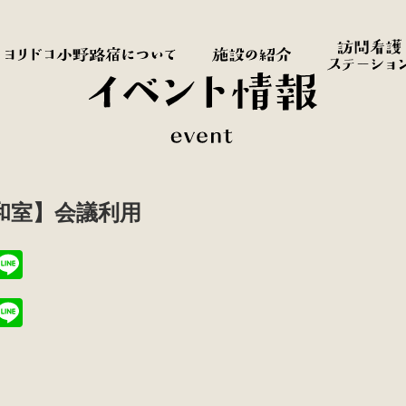
7【和室】会議利用
T
Li
i
n
T
Li
t
e
i
n
r
t
e
r