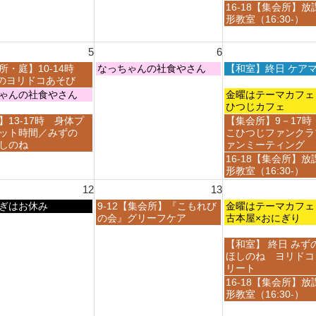
月
月
日,
金
16-18【集会所】放
3
3
7
曜
形教室（16:30-）
0
1
月
日,
t
s
3
7
h
t
5
6
1
月
2
2
s
3
木
金
所・庭】10-14時
なっちゃんの社食やさん
【和室】終日 ケア
0
0
t
1
曜
曜
ayのヨリドコあそび
2
2
2
s
日,
日,
金
ゃんの社食やさん
金曜はテーマカ
6
6
0
t
8
8
曜
ひつじカフェ
2
2
月
月
日,
金
】13-17時 身体プ
【集会所】9－17時
6
0
6
7
8
曜
ット時間／みずの
こひつじファンクラ
2
t
t
月
日,
しのね
ァンミーティング
6
h
h
7
8
金
16-18【集会所】放
2
2
t
月
曜
形教室（16:30-）
0
0
h
7
日,
2
2
12
13
2
t
8
6
6
0
h
木
金
ぎはお休み
9-12【集会所】『こもれび
月
金曜はテーマカ
2
2
曜
曜
の会』グリーフケア
7
古本屋×おにぎり
6
0
日,
日,
t
2
8
8
h
金
【和室】 終日 みず
6
月
月
2
曜
ほしのね ヨリドコ
1
1
0
日,
リート
3
4
2
8
金
16-18【集会所】放
t
t
6
月
曜
形教室（16:30-）
h
h
1
日,
2
2
4