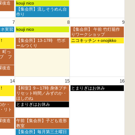
月
月
日,
日,
土
課後造
kouji nico
1
2
8
8
曜
土
【集会所】流しそうめん台
s
n
月
月
日,
曜
作り
t
d
1
2
8
日,
2
2
7
8
9
s
n
月
8
0
0
t
d
1
土
日
マネ実習
月
kouji nico
【集会所】 午前 竹灯籠作
2
2
2
2
s
曜
曜
1
りワークショップ
6
6
0
0
t
日,
日,
s
土
日
フェ！
【集会所】13-17時 竹ボ
ニコキッチン＋onojikko
2
2
2
8
8
t
曜
曜
ールつくり
6
6
0
月
月
2
日,
日,
 町っ
2
8
9
0
8
8
ブ フ
6
t
t
2
月
月
h
h
6
8
9
課後造
2
2
t
t
0
0
h
h
2
2
14
15
16
2
2
6
6
0
0
土
日
フェ！
【和室】9～17時 身体プチ
とまりぎはお休み
2
2
曜
曜
リセット時間／みずのか・
6
6
日,
日,
ほしのね
8
8
土
のか・
とまりぎはお休み
月
月
曜
・リト
1
1
日,
5
6
8
土
課後造
午前【集会所】子ども造形
t
t
月
曜
教室
h
h
1
日,
土
【集会所】毎月第三土曜日
2
2
5