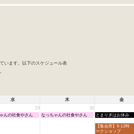
ています。以下のスケジュール表
。
水
木
金
29
30
木
金
ゃんの社食やさん
なっちゃんの社食やさん
とまりぎはお休み
曜
曜
日,
日,
金
【集会所】9-12時
7
7
曜
ークショップ