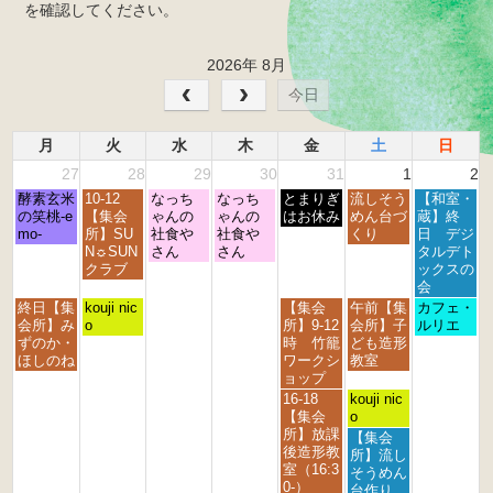
を確認してください。
2026年 8月
今日
月
火
水
木
金
土
日
27
28
29
30
31
1
2
月
火
水
木
金
土
日
酵素玄米
10-12
なっち
なっち
とまりぎ
流しそう
【和室・
曜
曜
曜
曜
曜
曜
曜
の笑桃-e
【集会
ゃんの
ゃんの
はお休み
めん台づ
蔵】終
日,
日,
日,
日,
日,
日,
日,
mo-
所】SU
社食や
社食や
くり
日 デジ
7
7
7
7
7
8
8
N☼SUN
さん
さん
タルデト
月
月
月
月
月
月
月
クラブ
ックスの
2
2
2
3
3
1
2
会
7
8
9
0
1
s
n
月
火
金
土
日
終日【集
kouji nic
【集会
午前【集
カフェ・
t
t
t
t
s
t
d
曜
曜
曜
曜
曜
会所】み
o
所】9-12
会所】子
ルリエ
h
h
h
h
t
2
2
日,
日,
日,
日,
日,
ずのか・
時 竹籠
ども造形
2
2
2
2
2
0
0
7
7
7
8
8
ほしのね
ワークシ
教室
0
0
0
0
0
2
2
月
月
月
月
月
ョップ
2
2
2
2
2
6
6
2
2
3
1
2
金
土
16-18
kouji nic
6
6
6
6
6
7
8
1
s
n
曜
曜
【集会
o
t
t
s
t
d
日,
日,
所】放課
土
【集会
h
h
t
2
2
7
8
後造形教
曜
所】流し
2
2
2
0
0
月
月
室（16:3
日,
そうめん
0
0
0
2
2
3
1
0-）
8
台作り