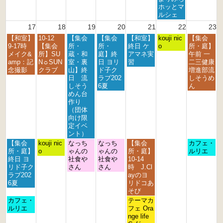
2
2
1
ホッとマ
0
0
5
ルシェ
2
2
t
17
18
19
20
21
22
23
6
6
h
月
火
水
木
金
土
日
【和室】
10-12
【集会
【集会
【和室】
2
kouji nic
【集会
曜
曜
曜
曜
曜
曜
曜
9-17時
【集会
所・
所・
終日 ケ
0
o
所・庭】
日,
日,
日,
日,
日,
日,
日,
メイク&
所】SU
蔵・和
庭】終
アマネ実
2
午前 一
8
8
8
8
8
8
8
amp：記
N☼SUN
室・裏
日 ヨリ
習
6
二三健康
月
月
月
月
月
月
月
念撮影
クラブ
山】終
ド子ク
増進部流
1
1
1
2
2
2
2
日 流
ラブ202
しそうめ
7
8
9
0
1
2
3
しそう
6夏
ん
t
t
t
t
s
n
r
めん台
h
h
h
h
t
d
d
作り
2
2
2
2
2
2
2
（団体
0
0
0
0
0
0
0
向け限
2
2
2
2
2
2
2
定イベ
6
6
6
6
6
6
6
ント）
月
火
水
木
金
日
【集会
kouji nic
なっち
なっち
【集会
カフェ・
曜
曜
曜
曜
曜
曜
所・庭】
o
ゃんの
ゃんの
所・庭】
ルリエ
日,
日,
日,
日,
日,
日,
終日 ヨ
社食や
社食や
10-14
8
8
8
8
8
8
リド子ク
さん
さん
時 J.Cl
月
月
月
月
月
月
ラブ202
ayのヨ
1
1
1
2
2
2
6夏
リドコあ
7
8
9
0
1
3
そび
t
t
t
t
s
r
月
金
カフェ・
テーマカ
h
h
h
h
t
d
曜
曜
ルリエ
フェ Ora
2
2
2
2
2
2
日,
日,
nge life
0
0
0
0
0
0