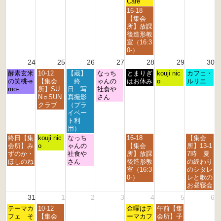
8
8
Café
2
2
2
2
2
2
月
月
金
16-18
6
6
6
6
6
6
1
2
曜
【集会
7
1
日,
所】放課
t
s
8
後造形教
h
t
月
室（16:3
2
2
2
0-）
0
0
1
24
25
26
27
28
29
30
2
2
s
6
6
月
火
水
木
金
土
日
酵素玄米
10-12
【蔵】
なっち
t
とまりぎ
kouji nic
カフェ・
曜
曜
曜
曜
曜
曜
曜
の笑桃-e
【集会
終
ゃんの
2
はお休み
o
ルリエ
日,
日,
日,
日,
日,
日,
日,
mo-
所】SU
日 写
社食や
0
8
8
8
8
8
8
8
N☼SUN
真撮影
さん
2
月
月
月
月
月
月
月
クラブ
（プラ
6
2
2
2
2
2
2
3
イベー
4
5
6
7
8
9
0
ト利
t
t
t
t
t
t
t
用）
h
h
h
h
h
h
h
月
火
水
金
日
終日【集
kouji nic
なっち
16-18
【集会
2
2
2
2
2
2
2
曜
曜
曜
曜
曜
会所】み
o
ゃんの
【集会
所】13-1
0
0
0
0
0
0
0
日,
日,
日,
日,
日,
ずのか・
社食や
所】放課
7時 夏
2
2
2
2
2
2
2
8
8
8
8
8
ほしのね
さん
後造形教
の終わり
6
6
6
6
6
6
6
月
月
月
月
月
室（16:3
のシタレ
2
2
2
2
3
0-）
レと歌の
4
5
6
8
0
お昼寝会
t
t
t
t
t
31
1
2
3
4
5
6
h
h
h
h
h
月
火
金
土
2
テーマカ
2
10-12
2
2
金曜はテ
午前【集
2
曜
曜
曜
曜
0
フェ そ
0
【集会
0
0
ーマカフ
会所】子
0