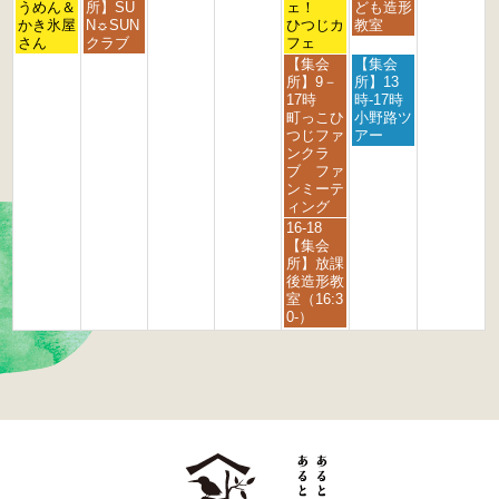
日,
日,
日,
日,
2
うめん＆
2
所】SU
2
2
ェ！
ども造形
2
8
9
9
9
6
かき氷屋
6
N☼SUN
6
6
ひつじカ
教室
6
月
月
月
月
さん
クラブ
フェ
3
1
4
5
金
土
【集会
【集会
1
s
t
t
曜
曜
所】9－
所】13
s
t
h
h
日,
日,
17時
時-17時
t
2
2
2
9
9
町っこひ
小野路ツ
2
0
0
0
月
月
つじファ
アー
0
2
2
2
4
5
ンクラ
2
6
6
6
t
t
ブ ファ
6
h
h
ンミーテ
2
2
ィング
0
0
金
16-18
2
2
曜
【集会
6
6
日,
所】放課
9
後造形教
月
室（16:3
4
0-）
t
h
2
0
2
6