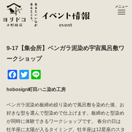
メニュー
9-17【集会所】ベンガラ泥染め宇宙風呂敷ワ
ークショップ
F
T
Li
a
wi
n
hobosign町田ハニ染め工房
c
tt
e
e
er
ベンガラ泥染め板締め絞り染めで風呂敷を染めた後、お
b
好きな型を選んで型染めで仕上げます。板締めと型染め
o
が同時に体験できるワークショップです。
春分の日は
o
牡羊座に太陽が入るタイミング。牡羊座は12星座のスタ