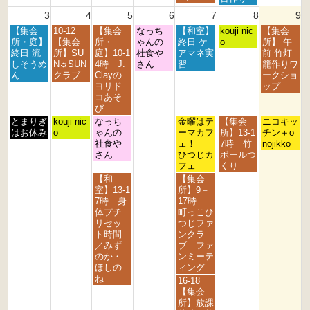
2
2
2
6
6
1
s
月
3
4
5
6
7
8
9
6
6
6
s
t
1
t
2
月
火
水
木
金
土
日
【集会
10-12
【集会
なっち
【和室】
s
kouji nic
【集会
2
0
曜
曜
曜
曜
曜
曜
曜
所・庭】
【集会
所・
ゃんの
終日 ケ
t
o
所】 午
0
2
日,
日,
日,
日,
日,
日,
日,
終日 流
所】SU
庭】10-1
社食や
アマネ実
2
前 竹灯
2
6
8
8
8
8
8
8
8
しそうめ
N☼SUN
4時 J.
さん
習
0
籠作りワ
6
月
月
月
月
月
月
月
ん
クラブ
Clayの
2
ークショ
3
4
5
6
7
8
9
ヨリド
6
ップ
r
t
t
t
t
t
t
コあそ
d
h
h
h
h
h
h
び
2
2
2
2
2
2
2
月
火
水
金
土
日
とまりぎ
kouji nic
なっち
金曜はテ
【集会
ニコキッ
0
0
0
0
0
0
0
曜
曜
曜
曜
曜
曜
はお休み
o
ゃんの
ーマカフ
所】13-1
チン＋o
2
2
2
2
2
2
2
日,
日,
日,
日,
日,
日,
社食や
ェ！
7時 竹
nojikko
6
6
6
6
6
6
6
8
8
8
8
8
8
さん
ひつじカ
ボールつ
月
月
月
月
月
月
フェ
くり
3
4
5
7
8
9
水
金
【和
【集会
r
t
t
t
t
t
曜
曜
室】13-1
所】9－
d
h
h
h
h
h
日,
日,
7時 身
17時
2
2
2
2
2
2
8
8
体プチ
町っこひ
0
0
0
0
0
0
月
月
リセッ
つじファ
2
2
2
2
2
2
5
7
ト時間
ンクラ
6
6
6
6
6
6
t
t
／みず
ブ ファ
h
h
のか・
ンミーテ
2
2
ほしの
ィング
0
0
ね
金
16-18
2
2
曜
【集会
6
6
日,
所】放課