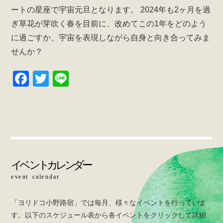
ートの星座で宇宙元旦となります。
k
2024年も2ヶ月を過
ぎ草花が芽吹く春を目前に、改めてこの1年をどのよう
に過ごすか、宇宙を表現しながら自身と向き合ってみま
せんか？
F
T
Li
a
wi
n
c
tt
e
e
er
b
o
o
k
「ヨリドコ小野路宿」では毎月、様々なイベントを行っていま
す。以下のスケジュール表から各イベントをクリックして詳細