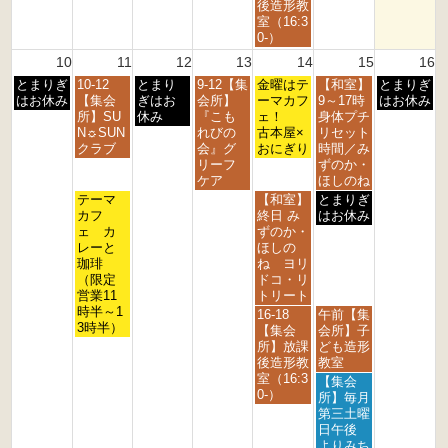
8
後造形教
月
室（16:3
7
0-）
t
10
11
12
13
14
15
16
h
月
火
水
木
金
土
日
とまりぎ
10-12
とまり
9-12【集
2
金曜はテ
【和室】
とまりぎ
曜
曜
曜
曜
曜
曜
曜
はお休み
【集会
ぎはお
会所】
0
ーマカフ
9～17時
はお休み
日,
日,
日,
日,
日,
日,
日,
所】SU
休み
『こも
2
ェ！
身体プチ
8
8
8
8
8
8
8
N☼SUN
れびの
6
古本屋×
リセット
月
月
月
月
月
月
月
クラブ
会』グ
おにぎり
時間／み
1
1
1
1
1
1
1
リーフ
ずのか・
0
1
2
3
4
5
6
ケア
ほしのね
t
t
t
t
t
t
t
火
金
土
テーマ
【和室】
とまりぎ
h
h
h
h
h
h
h
曜
曜
曜
カフ
終日 み
はお休み
2
2
2
2
2
2
2
日,
日,
日,
ェ カ
ずのか・
0
0
0
0
0
0
0
8
8
8
レーと
ほしの
2
2
2
2
2
2
2
月
月
月
珈琲
ね ヨリ
6
6
6
6
6
6
6
1
1
1
（限定
ドコ・リ
1
4
5
営業11
トリート
t
t
t
時半～1
金
土
16-18
午前【集
h
h
h
3時半）
曜
曜
【集会
会所】子
2
2
2
日,
日,
所】放課
ども造形
0
0
0
8
8
後造形教
教室
2
2
2
月
月
室（16:3
土
【集会
6
6
6
1
1
0-）
曜
所】毎月
4
5
日,
第三土曜
t
t
8
日午後
h
h
月
よりみち