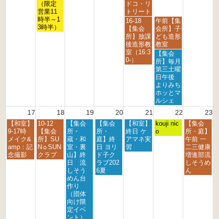
6
6
6
6
6
6
6
1
1
1
（限定
ドコ・リ
1
4
5
営業11
トリート
t
t
t
時半～1
金
土
16-18
午前【集
h
h
h
3時半）
曜
曜
【集会
会所】子
2
2
2
日,
日,
所】放課
ども造形
0
0
0
8
8
後造形教
教室
2
2
2
月
月
室（16:3
土
【集会
6
6
6
1
1
0-）
曜
所】毎月
4
5
日,
第三土曜
t
t
8
日午後
h
h
月
よりみち
2
2
1
ホッとマ
0
0
5
ルシェ
2
2
t
17
18
19
20
21
22
23
6
6
h
月
火
水
木
金
土
日
【和室】
10-12
【集会
【集会
【和室】
2
kouji nic
【集会
曜
曜
曜
曜
曜
曜
曜
9-17時
【集会
所・
所・
終日 ケ
0
o
所・庭】
日,
日,
日,
日,
日,
日,
日,
メイク&
所】SU
蔵・和
庭】終
アマネ実
2
午前 一
8
8
8
8
8
8
8
amp：記
N☼SUN
室・裏
日 ヨリ
習
6
二三健康
月
月
月
月
月
月
月
念撮影
クラブ
山】終
ド子ク
増進部流
1
1
1
2
2
2
2
日 流
ラブ202
しそうめ
7
8
9
0
1
2
3
しそう
6夏
ん
t
t
t
t
s
n
r
めん台
h
h
h
h
t
d
d
作り
2
2
2
2
2
2
2
（団体
0
0
0
0
0
0
0
向け限
2
2
2
2
2
2
2
定イベ
6
6
6
6
6
6
6
ント）