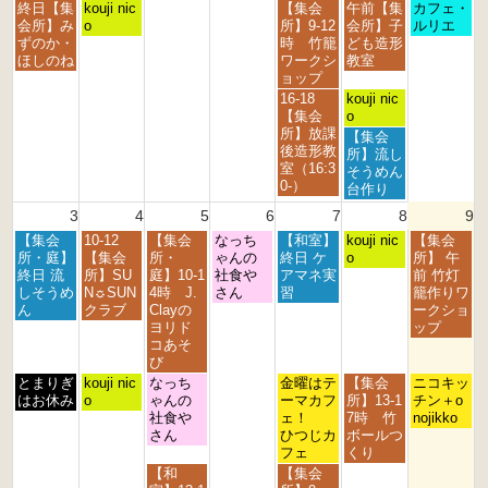
7
8
9
0
1
s
n
月
火
金
土
日
終日【集
kouji nic
【集会
午前【集
カフェ・
t
t
t
t
s
t
d
曜
曜
曜
曜
曜
会所】み
o
所】9-12
会所】子
ルリエ
h
h
h
h
t
2
2
日,
日,
日,
日,
日,
ずのか・
時 竹籠
ども造形
2
2
2
2
2
0
0
7
7
7
8
8
ほしのね
ワークシ
教室
0
0
0
0
0
2
2
月
月
月
月
月
ョップ
2
2
2
2
2
6
6
2
2
3
1
2
金
土
16-18
kouji nic
6
6
6
6
6
7
8
1
s
n
曜
曜
【集会
o
t
t
s
t
d
日,
日,
所】放課
土
【集会
h
h
t
2
2
7
8
後造形教
曜
所】流し
2
2
2
0
0
月
月
室（16:3
日,
そうめん
0
0
0
2
2
3
1
0-）
8
台作り
2
2
2
6
6
1
s
月
3
4
5
6
7
8
9
6
6
6
s
t
1
t
2
月
火
水
木
金
土
日
【集会
10-12
【集会
なっち
【和室】
s
kouji nic
【集会
2
0
曜
曜
曜
曜
曜
曜
曜
所・庭】
【集会
所・
ゃんの
終日 ケ
t
o
所】 午
0
2
日,
日,
日,
日,
日,
日,
日,
終日 流
所】SU
庭】10-1
社食や
アマネ実
2
前 竹灯
2
6
8
8
8
8
8
8
8
しそうめ
N☼SUN
4時 J.
さん
習
0
籠作りワ
6
月
月
月
月
月
月
月
ん
クラブ
Clayの
2
ークショ
3
4
5
6
7
8
9
ヨリド
6
ップ
r
t
t
t
t
t
t
コあそ
d
h
h
h
h
h
h
び
2
2
2
2
2
2
2
月
火
水
金
土
日
とまりぎ
kouji nic
なっち
金曜はテ
【集会
ニコキッ
0
0
0
0
0
0
0
曜
曜
曜
曜
曜
曜
はお休み
o
ゃんの
ーマカフ
所】13-1
チン＋o
2
2
2
2
2
2
2
日,
日,
日,
日,
日,
日,
社食や
ェ！
7時 竹
nojikko
6
6
6
6
6
6
6
8
8
8
8
8
8
さん
ひつじカ
ボールつ
月
月
月
月
月
月
フェ
くり
3
4
5
7
8
9
水
金
【和
【集会
r
t
t
t
t
t