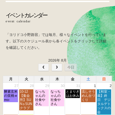
b
o
o
k
「ヨリドコ小野路宿」では毎月、様々なイベントを行っていま
す。以下のスケジュール表から各イベントをクリックして詳細
を確認してください。
2026年 8月
今日
月
火
水
木
金
土
日
27
28
29
30
31
1
2
月
火
水
木
金
土
日
酵素玄米
10-12
なっち
なっち
とまりぎ
流しそう
【和室・
曜
曜
曜
曜
曜
曜
曜
の笑桃-e
【集会
ゃんの
ゃんの
はお休み
めん台づ
蔵】終
日,
日,
日,
日,
日,
日,
日,
mo-
所】SU
社食や
社食や
くり
日 デジ
7
7
7
7
7
8
8
N☼SUN
さん
さん
タルデト
月
月
月
月
月
月
月
クラブ
ックスの
2
2
2
3
3
1
2
会