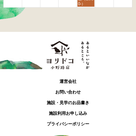
4
0-）
t
h
2
0
2
6
運営会社
お問い合わせ
施設・見学のお品書き
施設利用お申し込み
プライバシーポリシー