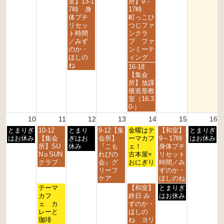
曜
曜
室】13-1
所】9－
d
h
h
h
h
h
日,
日,
7時 身
17時
2
2
2
2
2
2
8
8
体プチ
町っこひ
0
0
0
0
0
0
月
月
リセッ
つじファ
2
2
2
2
2
2
5
7
ト時間
ンクラ
6
6
6
6
6
6
t
t
／みず
ブ ファ
h
h
のか・
ンミーテ
2
2
ほしの
ィング
0
0
ね
金
16-18
2
2
曜
【集会
6
6
日,
所】放課
8
後造形教
月
室（16:3
7
0-）
t
10
11
12
13
14
15
16
h
月
火
水
木
金
土
日
とまりぎ
10-12
とまり
9-12【集
2
金曜はテ
【和室】
とまりぎ
曜
曜
曜
曜
曜
曜
曜
はお休み
【集会
ぎはお
会所】
0
ーマカフ
9～17時
はお休み
日,
日,
日,
日,
日,
日,
日,
所】SU
休み
『こも
2
ェ！
身体プチ
8
8
8
8
8
8
8
N☼SUN
れびの
6
古本屋×
リセット
月
月
月
月
月
月
月
クラブ
会』グ
おにぎり
時間／み
1
1
1
1
1
1
1
リーフ
ずのか・
0
1
2
3
4
5
6
ケア
ほしのね
t
t
t
t
t
t
t
火
金
土
テーマ
【和室】
とまりぎ
h
h
h
h
h
h
h
曜
曜
曜
カフ
終日 み
はお休み
2
2
2
2
2
2
2
日,
日,
日,
ェ カ
ずのか・
0
0
0
0
0
0
0
8
8
8
レーと
ほしの
2
2
2
2
2
2
2
月
月
月
珈琲
ね ヨリ