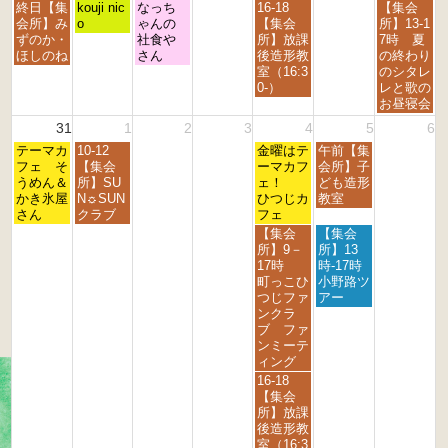
h
h
h
h
h
h
h
月
火
水
金
日
終日【集
kouji nic
なっち
16-18
【集会
2
2
2
2
2
2
2
曜
曜
曜
曜
曜
会所】み
o
ゃんの
【集会
所】13-1
0
0
0
0
0
0
0
日,
日,
日,
日,
日,
ずのか・
社食や
所】放課
7時 夏
2
2
2
2
2
2
2
8
8
8
8
8
ほしのね
さん
後造形教
の終わり
6
6
6
6
6
6
6
月
月
月
月
月
室（16:3
のシタレ
2
2
2
2
3
0-）
レと歌の
4
5
6
8
0
お昼寝会
t
t
t
t
t
31
1
2
3
4
5
6
h
h
h
h
h
月
火
金
土
2
テーマカ
2
10-12
2
2
金曜はテ
午前【集
2
曜
曜
曜
曜
0
フェ そ
0
【集会
0
0
ーマカフ
会所】子
0
日,
日,
日,
日,
2
うめん＆
2
所】SU
2
2
ェ！
ども造形
2
8
9
9
9
6
かき氷屋
6
N☼SUN
6
6
ひつじカ
教室
6
月
月
月
月
さん
クラブ
フェ
3
1
4
5
金
土
【集会
【集会
1
s
t
t
曜
曜
所】9－
所】13
s
t
h
h
日,
日,
17時
時-17時
t
2
2
2
9
9
町っこひ
小野路ツ
2
0
0
0
月
月
つじファ
アー
0
2
2
2
4
5
ンクラ
2
6
6
6
t
t
ブ ファ
6
h
h
ンミーテ
2
2
ィング
0
0
金
16-18
2
2
曜
【集会
6
6
日,
所】放課
9
後造形教
月
室（16:3