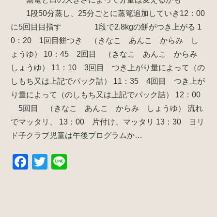
1段50分蒸し、25分ごとに蒸篭追加していき12：00
に5回目目指す
1段で2.8kgの餅がつき上がる
1
0：20 1回目餅つき （きなこ あんこ からみ し
ょうゆ）
10：45 2回目 （きなこ あんこ からみ
しょうゆ）
11：10 3回目 つき上がり量によって（の
しもち又は上記でパック詰）
11：35 4回目 つき上が
り量によって（のしもち又は上記でパック詰）
12：00
5回目 （きなこ あんこ からみ しょうゆ）
流れ
でマッタリ、
13：00 片付け、マッタリ
13：30 ヨリ
ド子クラブ児童は午後プログラムか…
F
T
Li
a
wi
n
c
tt
e
e
er