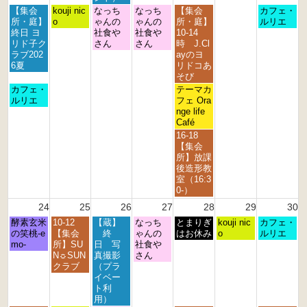
月
火
水
木
金
日
【集会
kouji nic
なっち
なっち
【集会
カフェ・
曜
曜
曜
曜
曜
曜
所・庭】
o
ゃんの
ゃんの
所・庭】
ルリエ
日,
日,
日,
日,
日,
日,
終日 ヨ
社食や
社食や
10-14
8
8
8
8
8
8
リド子ク
さん
さん
時 J.Cl
月
月
月
月
月
月
ラブ202
ayのヨ
1
1
1
2
2
2
6夏
リドコあ
7
8
9
0
1
3
そび
t
t
t
t
s
r
月
金
カフェ・
テーマカ
h
h
h
h
t
d
曜
曜
ルリエ
フェ Ora
2
2
2
2
2
2
日,
日,
nge life
0
0
0
0
0
0
8
8
Café
2
2
2
2
2
2
月
月
金
16-18
6
6
6
6
6
6
1
2
曜
【集会
7
1
日,
所】放課
t
s
8
後造形教
h
t
月
室（16:3
2
2
2
0-）
0
0
1
24
25
26
27
28
29
30
2
2
s
6
6
月
火
水
木
金
土
日
酵素玄米
10-12
【蔵】
なっち
t
とまりぎ
kouji nic
カフェ・
曜
曜
曜
曜
曜
曜
曜
の笑桃-e
【集会
終
ゃんの
2
はお休み
o
ルリエ
日,
日,
日,
日,
日,
日,
日,
mo-
所】SU
日 写
社食や
0
8
8
8
8
8
8
8
N☼SUN
真撮影
さん
2
月
月
月
月
月
月
月
クラブ
（プラ
6
2
2
2
2
2
2
3
イベー
4
5
6
7
8
9
0
ト利
t
t
t
t
t
t
t
用）