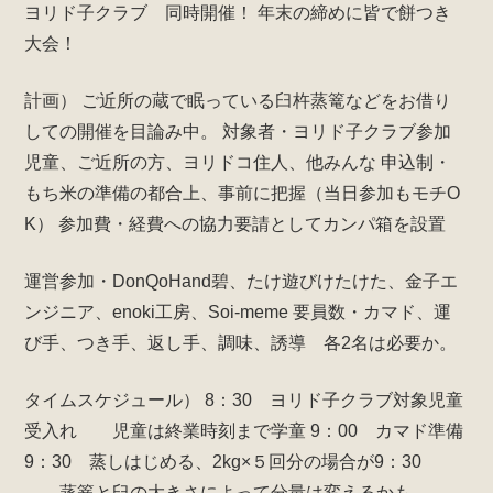
ヨリド子クラブ 同時開催！
年末の締めに皆で餅つき
大会！
計画）
ご近所の蔵で眠っている臼杵蒸篭などをお借り
しての開催を目論み中。
対象者・ヨリド子クラブ参加
児童、ご近所の方、ヨリドコ住人、他みんな
申込制・
もち米の準備の都合上、事前に把握（当日参加もモチO
K）
参加費・経費への協力要請としてカンパ箱を設置
運営参加・DonQoHand碧、たけ遊びけたけた、金子エ
ンジニア、enoki工房、Soi-meme
要員数・カマド、運
び手、つき手、返し手、調味、誘導 各2名は必要か。
タイムスケジュール）
8：30 ヨリド子クラブ対象児童
受入れ 児童は終業時刻まで学童
9：00 カマド準備
9：30 蒸しはじめる、2kg×５回分の場合が9：30
蒸篭と臼の大きさによって分量は変えるかも