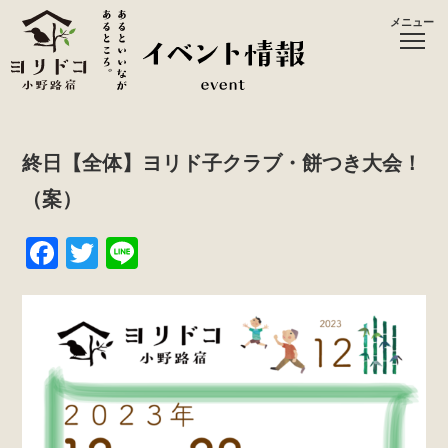
メニュー
終日【全体】ヨリド子クラブ・餅つき大会！
（案）
F
T
Li
a
wi
n
c
tt
e
e
er
b
o
o