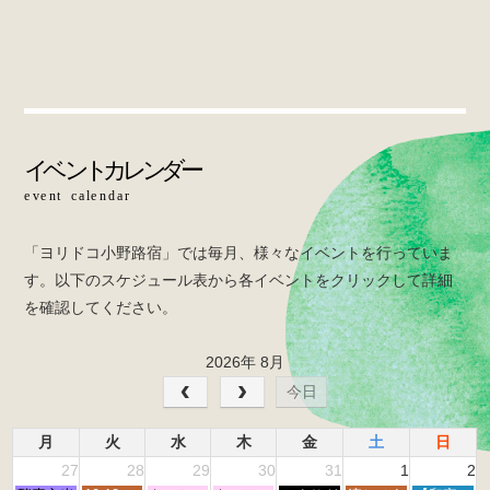
a
wi
n
c
tt
e
e
er
b
o
o
k
「ヨリドコ小野路宿」では毎月、様々なイベントを行っていま
す。以下のスケジュール表から各イベントをクリックして詳細
を確認してください。
2026年 8月
今日
月
火
水
木
金
土
日
27
28
29
30
31
1
2