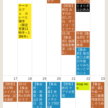
0
1
2
3
4
5
6
ケア
ほしのね
t
t
t
t
t
t
t
火
金
土
テーマ
【和室】
とまりぎ
h
h
h
h
h
h
h
曜
曜
曜
カフ
終日 み
はお休み
2
2
2
2
2
2
2
日,
日,
日,
ェ カ
ずのか・
0
0
0
0
0
0
0
8
8
8
レーと
ほしの
2
2
2
2
2
2
2
月
月
月
珈琲
ね ヨリ
6
6
6
6
6
6
6
1
1
1
（限定
ドコ・リ
1
4
5
営業11
トリート
t
t
t
時半～1
金
土
16-18
午前【集
h
h
h
3時半）
曜
曜
【集会
会所】子
2
2
2
日,
日,
所】放課
ども造形
0
0
0
8
8
後造形教
教室
2
2
2
月
月
室（16:3
土
【集会
6
6
6
1
1
0-）
曜
所】毎月
4
5
日,
第三土曜
t
t
8
日午後
h
h
月
よりみち
2
2
1
ホッとマ
0
0
5
ルシェ
2
2
t
17
18
19
20
21
22
23
6
6
h
月
火
水
木
金
土
日
【和室】
10-12
【集会
【集会
【和室】
2
kouji nic
【集会
曜
曜
曜
曜
曜
曜
曜
9-17時
【集会
所・
所・
終日 ケ
0
o
所・庭】
日,
日,
日,
日,
日,
日,
日,
メイク&
所】SU
蔵・和
庭】終
アマネ実
2
午前 一
8
8
8
8
8
8
8
amp：記
N☼SUN
室・裏
日 ヨリ
習
6
二三健康
月
月
月
月
月
月
月
念撮影
クラブ
山】終
ド子ク
増進部流
1
1
1
2
2
2
2
日 流
ラブ202
しそうめ
7
8
9
0
1
2
3
しそう
6夏
ん