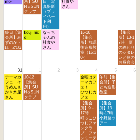
日,
日,
日,
日,
日,
日,
日,
mo-
所】SU
日 写
社食や
0
8
8
8
8
8
8
8
N☼SUN
真撮影
さん
2
月
月
月
月
月
月
月
クラブ
（プラ
6
2
2
2
2
2
2
3
イベー
4
5
6
7
8
9
0
ト利
t
t
t
t
t
t
t
用）
h
h
h
h
h
h
h
月
火
水
金
日
終日【集
kouji nic
なっち
16-18
【集会
2
2
2
2
2
2
2
曜
曜
曜
曜
曜
会所】み
o
ゃんの
【集会
所】13-1
0
0
0
0
0
0
0
日,
日,
日,
日,
日,
ずのか・
社食や
所】放課
7時 夏
2
2
2
2
2
2
2
8
8
8
8
8
ほしのね
さん
後造形教
の終わり
6
6
6
6
6
6
6
月
月
月
月
月
室（16:3
のシタレ
2
2
2
2
3
0-）
レと歌の
4
5
6
8
0
お昼寝会
t
t
t
t
t
31
1
2
3
4
5
6
h
h
h
h
h
月
火
金
土
2
テーマカ
2
10-12
2
2
金曜はテ
午前【集
2
曜
曜
曜
曜
0
フェ そ
0
【集会
0
0
ーマカフ
会所】子
0
日,
日,
日,
日,
2
うめん＆
2
所】SU
2
2
ェ！
ども造形
2
8
9
9
9
6
かき氷屋
6
N☼SUN
6
6
ひつじカ
教室
6
月
月
月
月
さん
クラブ
フェ
3
1
4
5
金
土
【集会
【集会
1
s
t
t
曜
曜
所】9－
所】13
s
t
h
h
日,
日,
17時
時-17時
t
2
2
2
9
9
町っこひ
小野路ツ
2
0
0
0
月
月
つじファ
アー
0
2
2
2
4
5
ンクラ
2
6
6
6
t
t
ブ ファ
6
h
h
ンミーテ