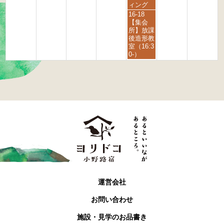
2
2
ィング
0
0
金
16-18
2
2
曜
【集会
6
6
日,
所】放課
9
後造形教
月
室（16:3
4
0-）
t
h
2
0
2
6
運営会社
お問い合わせ
施設・見学のお品書き