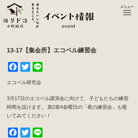
メニュー
13-17【集会所】エコベル練習会
F
T
Li
a
wi
n
エコベル研究会
c
tt
e
e
er
3月17日のエコベル講演会に向けて、子どもたちの練習
b
時間を設けます。
第2第4金曜日の「夜の練習会」も覗
o
いてみてください！
o
F
T
Li
k