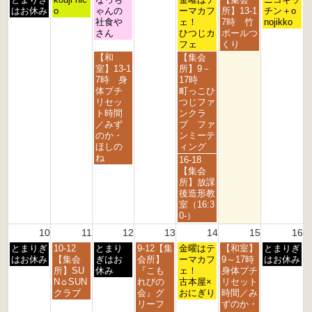
0
0
0
0
0
0
0
曜
曜
曜
曜
曜
曜
はお休み
o
ゃんの
ーマカフ
所】13-1
チン＋o
2
2
2
2
2
2
2
日,
日,
日,
日,
日,
日,
社食や
ェ！
7時 竹
nojikko
6
6
6
6
6
6
6
8
8
8
8
8
8
さん
ひつじカ
ボールつ
月
月
月
月
月
月
フェ
くり
3
4
5
7
8
9
水
金
【和
【集会
r
t
t
t
t
t
曜
曜
室】13-1
所】9－
d
h
h
h
h
h
日,
日,
7時 身
17時
2
2
2
2
2
2
8
8
体プチ
町っこひ
0
0
0
0
0
0
月
月
リセッ
つじファ
2
2
2
2
2
2
5
7
ト時間
ンクラ
6
6
6
6
6
6
t
t
／みず
ブ ファ
h
h
のか・
ンミーテ
2
2
ほしの
ィング
0
0
ね
金
16-18
2
2
曜
【集会
6
6
日,
所】放課
8
後造形教
月
室（16:3
7
0-）
t
10
11
12
13
14
15
16
h
月
火
水
木
金
土
日
とまりぎ
10-12
とまり
9-12【集
2
金曜はテ
【和室】
とまりぎ
曜
曜
曜
曜
曜
曜
曜
はお休み
【集会
ぎはお
会所】
0
ーマカフ
9～17時
はお休み
日,
日,
日,
日,
日,
日,
日,
所】SU
休み
『こも
2
ェ！
身体プチ
8
8
8
8
8
8
8
N☼SUN
れびの
6
古本屋×
リセット
月
月
月
月
月
月
月
クラブ
会』グ
おにぎり
時間／み
1
1
1
1
1
1
1
リーフ
ずのか・