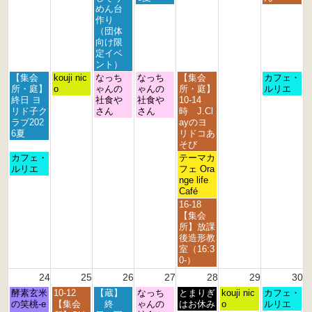
t
t
t
t
s
n
r
めん台
h
h
h
h
t
d
d
作り
2
2
2
2
2
2
2
（団体
0
0
0
0
0
0
0
向け限
2
2
2
2
2
2
2
定イベ
6
6
6
6
6
6
6
ント）
月
火
水
木
金
日
【集会
kouji nic
なっち
なっち
【集会
カフェ・
曜
曜
曜
曜
曜
曜
所・庭】
o
ゃんの
ゃんの
所・庭】
ルリエ
日,
日,
日,
日,
日,
日,
終日 ヨ
社食や
社食や
10-14
8
8
8
8
8
8
リド子ク
さん
さん
時 J.Cl
月
月
月
月
月
月
ラブ202
ayのヨ
1
1
1
2
2
2
6夏
リドコあ
7
8
9
0
1
3
そび
t
t
t
t
s
r
月
金
カフェ・
テーマカ
h
h
h
h
t
d
曜
曜
ルリエ
フェ Ora
2
2
2
2
2
2
日,
日,
nge life
0
0
0
0
0
0
8
8
Café
2
2
2
2
2
2
月
月
金
16-18
6
6
6
6
6
6
1
2
曜
【集会
7
1
日,
所】放課
t
s
8
後造形教
h
t
月
室（16:3
2
2
2
0-）
0
0
1
24
25
26
27
28
29
30
2
2
s
6
6
月
火
水
木
金
土
日
酵素玄米
10-12
【蔵】
なっち
t
とまりぎ
kouji nic
カフェ・
曜
曜
曜
曜
曜
曜
曜
の笑桃-e
【集会
終
ゃんの
2
はお休み
o
ルリエ