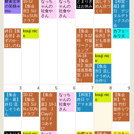
月
火
水
木
金
土
日
酵素玄米
10-12
なっち
なっち
とまりぎ
流しそう
【和室・
曜
曜
曜
曜
曜
曜
曜
の笑桃-e
【集会
ゃんの
ゃんの
はお休み
めん台づ
蔵】終
日,
日,
日,
日,
日,
日,
日,
mo-
所】SU
社食や
社食や
くり
日 デジ
7
7
7
7
7
8
8
N☼SUN
さん
さん
タルデト
月
月
月
月
月
月
月
クラブ
ックスの
2
2
2
3
3
1
2
会
7
8
9
0
1
s
n
月
火
金
土
日
終日【集
kouji nic
【集会
午前【集
カフェ・
t
t
t
t
s
t
d
曜
曜
曜
曜
曜
会所】み
o
所】9-12
会所】子
ルリエ
h
h
h
h
t
2
2
日,
日,
日,
日,
日,
ずのか・
時 竹籠
ども造形
2
2
2
2
2
0
0
7
7
7
8
8
ほしのね
ワークシ
教室
0
0
0
0
0
2
2
月
月
月
月
月
ョップ
2
2
2
2
2
6
6
2
2
3
1
2
金
土
16-18
kouji nic
6
6
6
6
6
7
8
1
s
n
曜
曜
【集会
o
t
t
s
t
d
日,
日,
所】放課
土
【集会
h
h
t
2
2
7
8
後造形教
曜
所】流し
2
2
2
0
0
月
月
室（16:3
日,
そうめん
0
0
0
2
2
3
1
0-）
8
台作り
2
2
2
6
6
1
s
月
3
4
5
6
7
8
9
6
6
6
s
t
1
t
2
月
火
水
木
金
土
日
【集会
10-12
【集会
なっち
【和室】
s
kouji nic
【集会
2
0
曜
曜
曜
曜
曜
曜
曜
所・庭】
【集会
所・
ゃんの
終日 ケ
t
o
所】 午
0
2
日,
日,
日,
日,
日,
日,
日,
終日 流
所】SU
庭】10-1
社食や
アマネ実
2
前 竹灯
2
6
8
8
8
8
8
8
8
しそうめ
N☼SUN
4時 J.
さん
習
0
籠作りワ
6
月
月
月
月
月
月
月
ん
クラブ
Clayの
2
ークショ
3
4
5
6
7
8
9
ヨリド
6
ップ
r
t
t
t
t
t
t
コあそ
d
h
h
h
h
h
h
び
2
2
2
2
2
2
2
月
火
水
金
土
日
とまりぎ
kouji nic
なっち
金曜はテ
【集会
ニコキッ