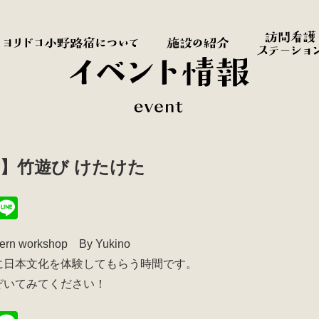
】竹遊び けたけた
T
Li
i
n
tern workshop By Yukino
t
e
に日本文化を体験してもらう時間です。
r
ぞいてみてください！