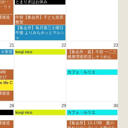
8
8
土
のか・
とまりぎはお休み
月
月
曜
・リト
1
1
日,
5
6
8
土
課後造
午前【集会所】子ども造形
t
t
月
曜
教室
h
h
1
日,
土
【集会所】毎月第三土曜日
2
2
5
8
曜
午後 よりみちホッとマルシ
0
0
t
月
日,
ェ
2
2
h
1
8
6
6
21
22
23
2
5
月
0
t
土
日
マネ実習
1
kouji nico
【集会所・庭】午前 一二三
2
h
曜
曜
5
健康増進部流しそうめん
6
2
日,
日,
t
0
8
8
h
2
月
月
2
日
14時
カフェ・ルリエ
6
2
2
0
曜
あそび
2
3
2
日,
life C
n
r
6
8
d
d
月
課後造
2
2
2
0
0
3
2
2
28
29
30
r
6
6
d
土
日
kouji nico
カフェ・ルリエ
2
曜
曜
0
日,
日,
日
課後造
【集会所】13-17時 夏の
2
8
8
曜
終わりのシタレレと歌のお