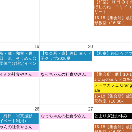
8
8
h
金
【和室】 終日 みず
6
月
月
2
曜
ほしのね ヨリドコ
1
1
0
日,
リート
3
4
2
8
金
16-18【集会所】放
t
t
6
月
曜
形教室（16:30-）
h
h
1
日,
2
2
4
8
0
0
t
月
2
2
h
1
6
6
19
20
2
4
0
t
木
金
所・蔵・和室・裏
【集会所・庭】終日 ヨリド
【和室】終日 ケア
2
h
曜
曜
日 流しそうめん台
子クラブ2026夏
6
2
日,
日,
団体向け限定イベン
0
8
8
2
月
月
木
金
ゃんの社食やさん
なっちゃんの社食やさん
【集会所・庭】10-
6
2
2
曜
曜
J.Clayのヨリドコ
0
1
日,
日,
金
テーマカフェ Orange 
t
s
8
8
曜
afé
h
t
月
月
日,
金
16-18【集会所】放
2
2
2
2
8
曜
形教室（16:30-）
0
0
0
1
月
日,
2
2
26
27
t
s
2
8
6
6
h
t
1
木
金
 終日 写真撮影
なっちゃんの社食やさん
月
とまりぎはお休み
2
2
s
曜
曜
イベート利用）
2
0
0
t
日,
日,
1
金
ゃんの社食やさん
16-18【集会所】放
2
2
2
8
8
s
曜
形教室（16:30-）