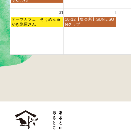
6
6
6
0
月
月
月
日,
日,
日,
2
2
2
2
8
8
8
31
1
6
4
5
6
月
月
月
t
t
t
月
火
2
テーマカフェ そうめん＆
2
10-12【集会所】SUN☼SU
2
h
h
h
曜
曜
4
かき氷屋さん
5
Nクラブ
6
2
2
2
日,
日,
t
t
t
0
0
0
8
9
h
h
h
2
2
2
月
月
2
2
2
6
6
6
3
1
0
0
0
1
s
2
2
2
s
t
6
6
6
t
2
2
0
0
2
2
6
6