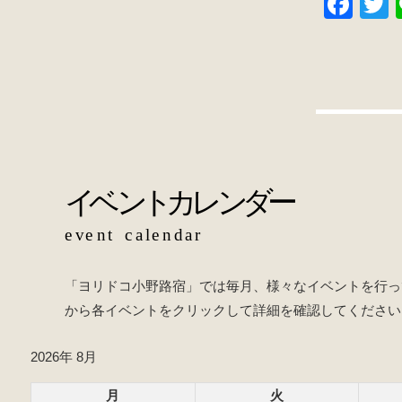
o
F
o
a
w
k
c
t
e
e
b
o
o
k
「ヨリドコ小野路宿」では毎月、様々なイベントを行っ
から各イベントをクリックして詳細を確認してください
2026年 8月
月
火