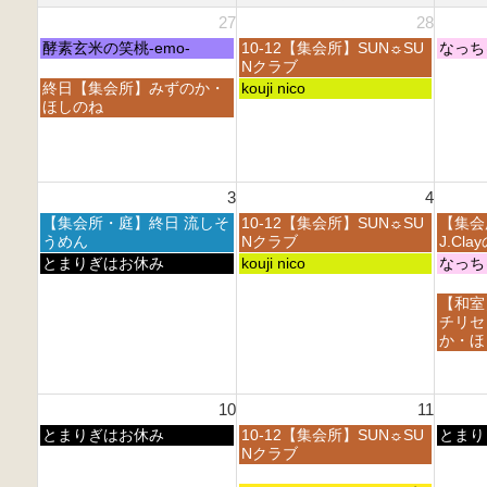
27
28
月
火
水
酵素玄米の笑桃-emo-
10-12【集会所】SUN☼SU
なっち
曜
曜
曜
Nクラブ
日,
日,
日,
月
火
終日【集会所】みずのか・
kouji nico
7
7
7
曜
曜
ほしのね
月
月
月
日,
日,
2
2
2
7
7
7
8
9
月
月
t
t
t
2
2
h
h
h
3
4
7
8
2
2
2
t
t
月
火
水
【集会所・庭】終日 流しそ
10-12【集会所】SUN☼SU
【集会
0
0
0
h
h
曜
曜
曜
うめん
Nクラブ
J.Cl
2
2
2
2
2
日,
日,
日,
月
火
水
とまりぎはお休み
kouji nico
なっち
6
6
6
0
0
8
8
8
曜
曜
曜
2
2
月
月
月
日,
日,
日,
水
【和室
6
6
3
4
5
8
8
8
曜
チリセ
r
t
t
月
月
月
日,
か・ほ
d
h
h
3
4
5
8
2
2
2
r
t
t
月
0
0
0
d
h
h
5
2
2
2
10
11
2
2
2
t
6
6
6
0
0
0
h
月
火
水
とまりぎはお休み
10-12【集会所】SUN☼SU
とまり
2
2
2
2
曜
曜
曜
Nクラブ
6
6
6
0
日,
日,
日,
2