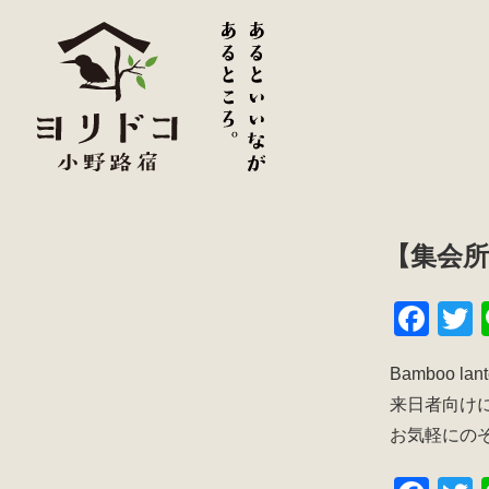
【集会所
F
a
w
Bamboo lan
c
t
来日者向け
e
e
お気軽にの
b