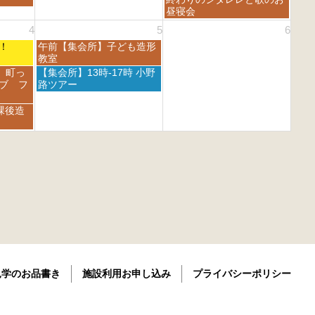
6
月
月
日,
昼寝会
2
3
8
4
5
6
9
0
月
t
t
土
フェ！
午前【集会所】子ども造形
3
h
h
曜
教室
0
2
2
日,
t
土
 町っ
【集会所】13時-17時 小野
0
0
9
h
曜
ブ フ
路ツアー
2
2
月
2
日,
6
6
5
0
9
課後造
t
2
月
h
6
5
2
t
0
h
2
2
6
0
2
6
見学のお品書き
施設利用お申し込み
プライバシーポリシー