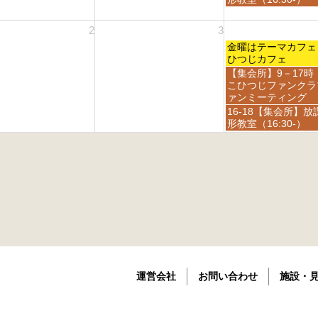
6
6
0
月
月
t
日,
2
2
2
2
8
2
3
6
7
8
0
月
t
t
2
金
2
金曜はテーマカ
h
h
6
曜
8
ひつじカフェ
2
2
日,
t
金
【集会所】9－17時
0
0
9
h
曜
こひつじファンクラ
2
2
月
2
日,
ァンミーティング
6
6
4
0
9
金
16-18【集会所】放
t
2
月
曜
形教室（16:30-）
h
6
4
日,
2
t
9
0
h
月
2
2
4
6
0
t
2
h
6
2
0
2
6
運営会社
お問い合わせ
施設・