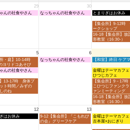
29
30
木
金
ゃんの社食やさん
なっちゃんの社食やさん
とまりぎはお休み
曜
曜
日,
日,
金
【集会所】9-12時
7
7
曜
ークショップ
月
月
日,
金
16-18【集会所】放
3
3
7
曜
形教室（16:30-）
0
1
月
日,
t
s
3
7
h
t
5
6
1
月
2
2
s
3
木
金
所・庭】10-14時
なっちゃんの社食やさん
【和室】終日 ケア
0
0
t
1
曜
曜
ayのヨリドコあそび
2
2
2
s
日,
日,
金
ゃんの社食やさん
金曜はテーマカ
6
6
0
t
8
8
曜
ひつじカフェ
2
2
月
月
日,
金
】13-17時 身体プ
【集会所】9－17時
6
0
6
7
8
曜
ット時間／みずの
こひつじファンクラ
2
t
t
月
日,
しのね
ァンミーティング
6
h
h
7
8
金
16-18【集会所】放
2
2
t
月
曜
形教室（16:30-）
0
0
h
7
日,
2
2
12
13
2
t
8
6
6
0
h
木
金
ぎはお休み
9-12【集会所】『こもれび
月
金曜はテーマカ
2
2
曜
曜
の会』グリーフケア
7
古本屋×おにぎり
6
0
日,
日,
t
2