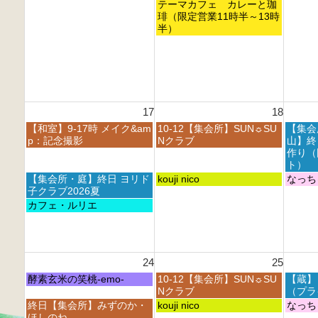
8
8
8
火
テーマカフェ カレーと珈
6
月
月
月
曜
琲（限定営業11時半～13時
1
1
1
日,
半）
0
1
2
8
t
t
t
月
h
h
h
1
2
2
2
1
0
0
0
t
2
2
2
h
6
6
6
17
18
2
0
月
火
水
【和室】9-17時 メイク&am
10-12【集会所】SUN☼SU
【集会
2
曜
曜
曜
p：記念撮影
Nクラブ
山】終
6
日,
日,
日,
作り（
8
8
8
ト）
月
月
月
月
火
水
【集会所・庭】終日 ヨリド
kouji nico
なっち
1
1
1
曜
曜
曜
子クラブ2026夏
7
8
9
日,
日,
日,
月
カフェ・ルリエ
t
t
t
8
8
8
曜
h
h
h
月
月
月
日,
2
2
2
1
1
1
8
0
0
0
7
8
9
月
2
2
2
24
25
t
t
t
1
6
6
6
h
h
h
7
月
火
水
酵素玄米の笑桃-emo-
10-12【集会所】SUN☼SU
【蔵】
2
2
2
t
曜
曜
曜
Nクラブ
（プラ
0
0
0
h
日,
日,
日,
月
火
水
終日【集会所】みずのか・
kouji nico
なっち
2
2
2
2
8
8
8
曜
曜
曜
ほしのね