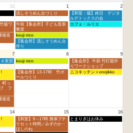
31
1
2
土
日
流しそうめん台づくり
【和室・蔵】終日 デジタ
曜
曜
ルデトックスの会
日,
日,
土
日
 竹籠ワ
午前【集会所】子ども造形
カフェ・ルリエ
8
8
曜
曜
教室
月
月
日,
日,
土
課後造
kouji nico
1
2
8
8
曜
土
【集会所】流しそうめん台
s
n
月
月
日,
曜
作り
t
d
1
2
8
日,
2
2
7
8
9
s
n
月
8
0
0
t
d
1
土
日
マネ実習
月
kouji nico
【集会所】 午前 竹灯籠作
2
2
2
2
s
曜
曜
1
りワークショップ
6
6
0
0
t
日,
日,
s
土
日
フェ！
【集会所】13-17時 竹ボ
ニコキッチン＋onojikko
2
2
2
8
8
t
曜
曜
ールつくり
6
6
0
月
月
2
日,
日,
 町っ
2
8
9
0
8
8
ブ フ
6
t
t
2
月
月
h
h
6
8
9
課後造
2
2
t
t
0
0
h
h
2
2
14
15
16
2
2
6
6
0
0
土
日
フェ！
【和室】9～17時 身体プチ
とまりぎはお休み
2
2
曜
曜
リセット時間／みずのか・
6
6
日,
日,
ほしのね