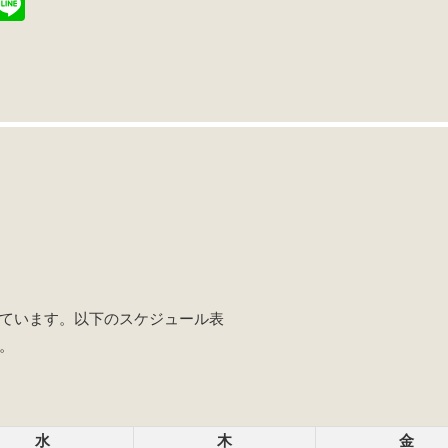
T
Li
i
n
t
e
r
ています。以下のスケジュール表
。
水
木
金