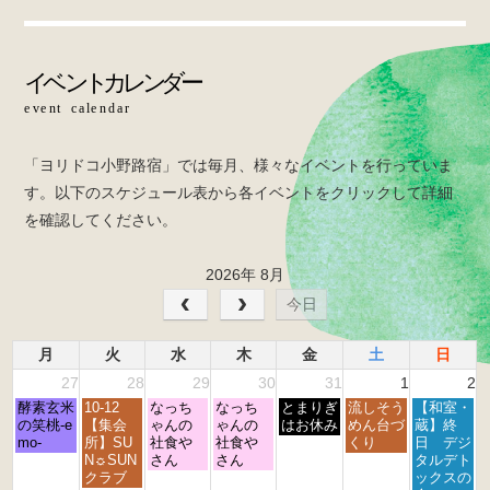
b
o
o
k
「ヨリドコ小野路宿」では毎月、様々なイベントを行っていま
す。以下のスケジュール表から各イベントをクリックして詳細
を確認してください。
2026年 8月
今日
月
火
水
木
金
土
日
27
28
29
30
31
1
2
月
火
水
木
金
土
日
酵素玄米
10-12
なっち
なっち
とまりぎ
流しそう
【和室・
曜
曜
曜
曜
曜
曜
曜
の笑桃-e
【集会
ゃんの
ゃんの
はお休み
めん台づ
蔵】終
日,
日,
日,
日,
日,
日,
日,
mo-
所】SU
社食や
社食や
くり
日 デジ
7
7
7
7
7
8
8
N☼SUN
さん
さん
タルデト
月
月
月
月
月
月
月
クラブ
ックスの