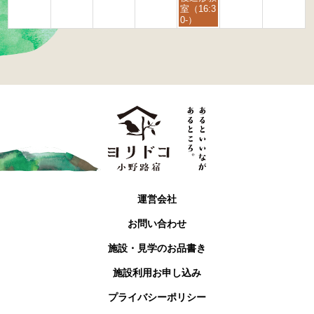
月
室（16:3
4
0-）
t
h
2
0
2
6
運営会社
お問い合わせ
施設・見学のお品書き
施設利用お申し込み
プライバシーポリシー