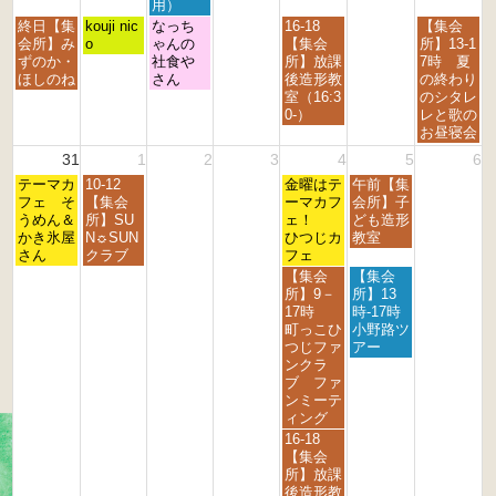
t
t
t
t
t
t
t
用）
h
h
h
h
h
h
h
月
火
水
金
日
終日【集
kouji nic
なっち
16-18
【集会
2
2
2
2
2
2
2
曜
曜
曜
曜
曜
会所】み
o
ゃんの
【集会
所】13-1
0
0
0
0
0
0
0
日,
日,
日,
日,
日,
ずのか・
社食や
所】放課
7時 夏
2
2
2
2
2
2
2
8
8
8
8
8
ほしのね
さん
後造形教
の終わり
6
6
6
6
6
6
6
月
月
月
月
月
室（16:3
のシタレ
2
2
2
2
3
0-）
レと歌の
4
5
6
8
0
お昼寝会
t
t
t
t
t
31
1
2
3
4
5
6
h
h
h
h
h
月
火
金
土
2
テーマカ
2
10-12
2
2
金曜はテ
午前【集
2
曜
曜
曜
曜
0
フェ そ
0
【集会
0
0
ーマカフ
会所】子
0
日,
日,
日,
日,
2
うめん＆
2
所】SU
2
2
ェ！
ども造形
2
8
9
9
9
6
かき氷屋
6
N☼SUN
6
6
ひつじカ
教室
6
月
月
月
月
さん
クラブ
フェ
3
1
4
5
金
土
【集会
【集会
1
s
t
t
曜
曜
所】9－
所】13
s
t
h
h
日,
日,
17時
時-17時
t
2
2
2
9
9
町っこひ
小野路ツ
2
0
0
0
月
月
つじファ
アー
0
2
2
2
4
5
ンクラ
2
6
6
6
t
t
ブ ファ
6
h
h
ンミーテ
2
2
ィング
0
0
金
16-18
2
2
曜
【集会
6
6
日,
所】放課
9
後造形教