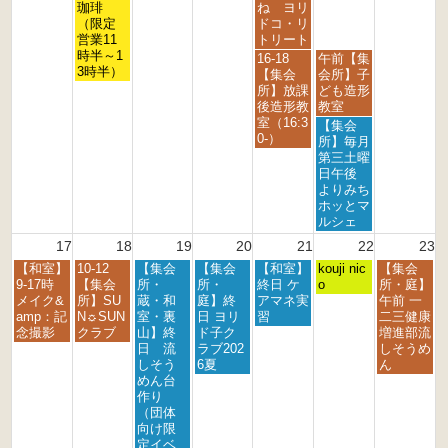
2
2
2
2
2
2
2
月
月
月
珈琲
ね ヨリ
6
6
6
6
6
6
6
1
1
1
（限定
ドコ・リ
1
4
5
営業11
トリート
t
t
t
時半～1
金
土
16-18
午前【集
h
h
h
3時半）
曜
曜
【集会
会所】子
2
2
2
日,
日,
所】放課
ども造形
0
0
0
8
8
後造形教
教室
2
2
2
月
月
室（16:3
土
【集会
6
6
6
1
1
0-）
曜
所】毎月
4
5
日,
第三土曜
t
t
8
日午後
h
h
月
よりみち
2
2
1
ホッとマ
0
0
5
ルシェ
2
2
t
17
18
19
20
21
22
23
6
6
h
月
火
水
木
金
土
日
【和室】
10-12
【集会
【集会
【和室】
2
kouji nic
【集会
曜
曜
曜
曜
曜
曜
曜
9-17時
【集会
所・
所・
終日 ケ
0
o
所・庭】
日,
日,
日,
日,
日,
日,
日,
メイク&
所】SU
蔵・和
庭】終
アマネ実
2
午前 一
8
8
8
8
8
8
8
amp：記
N☼SUN
室・裏
日 ヨリ
習
6
二三健康
月
月
月
月
月
月
月
念撮影
クラブ
山】終
ド子ク
増進部流
1
1
1
2
2
2
2
日 流
ラブ202
しそうめ
7
8
9
0
1
2
3
しそう
6夏
ん
t
t
t
t
s
n
r
めん台
h
h
h
h
t
d
d
作り
2
2
2
2
2
2
2
（団体
0
0
0
0
0
0
0
向け限
2
2
2
2
2
2
2
定イベ