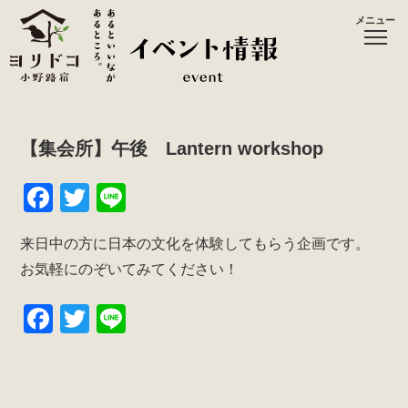
メニュー
【集会所】午後 Lantern workshop
F
T
Li
a
wi
n
来日中の方に日本の文化を体験してもらう企画です。
c
tt
e
お気軽にのぞいてみてください！
e
er
b
F
T
Li
o
a
wi
n
o
c
tt
e
k
e
er