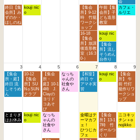
2
2
2
3
3
1
2
会
7
8
9
0
1
s
n
月
火
金
土
日
終日【集
kouji nic
【集会
午前【集
カフェ・
t
t
t
t
s
t
d
曜
曜
曜
曜
曜
会所】み
o
所】9-12
会所】子
ルリエ
h
h
h
h
t
2
2
日,
日,
日,
日,
日,
ずのか・
時 竹籠
ども造形
2
2
2
2
2
0
0
7
7
7
8
8
ほしのね
ワークシ
教室
0
0
0
0
0
2
2
月
月
月
月
月
ョップ
2
2
2
2
2
6
6
2
2
3
1
2
金
土
16-18
kouji nic
6
6
6
6
6
7
8
1
s
n
曜
曜
【集会
o
t
t
s
t
d
日,
日,
所】放課
土
【集会
h
h
t
2
2
7
8
後造形教
曜
所】流し
2
2
2
0
0
月
月
室（16:3
日,
そうめん
0
0
0
2
2
3
1
0-）
8
台作り
2
2
2
6
6
1
s
月
3
4
5
6
7
8
9
6
6
6
s
t
1
t
2
月
火
水
木
金
土
日
【集会
10-12
【集会
なっち
【和室】
s
kouji nic
【集会
2
0
曜
曜
曜
曜
曜
曜
曜
所・庭】
【集会
所・
ゃんの
終日 ケ
t
o
所】 午
0
2
日,
日,
日,
日,
日,
日,
日,
終日 流
所】SU
庭】10-1
社食や
アマネ実
2
前 竹灯
2
6
8
8
8
8
8
8
8
しそうめ
N☼SUN
4時 J.
さん
習
0
籠作りワ
6
月
月
月
月
月
月
月
ん
クラブ
Clayの
2
ークショ
3
4
5
6
7
8
9
ヨリド
6
ップ
r
t
t
t
t
t
t
コあそ
d
h
h
h
h
h
h
び
2
2
2
2
2
2
2
月
火
水
金
土
日
とまりぎ
kouji nic
なっち
金曜はテ
【集会
ニコキッ
0
0
0
0
0
0
0
曜
曜
曜
曜
曜
曜
はお休み
o
ゃんの
ーマカフ
所】13-1
チン＋o
2
2
2
2
2
2
2
日,
日,
日,
日,
日,
日,
社食や
ェ！
7時 竹
nojikko
6
6
6
6
6
6
6
8
8
8
8
8
8
さん
ひつじカ
ボールつ
月
月
月
月
月
月
フェ
くり
3
4
5
7
8
9