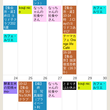
6
6
6
6
6
6
6
ント）
月
火
水
木
金
日
【集会
kouji nic
なっち
なっち
【集会
カフェ・
曜
曜
曜
曜
曜
曜
所・庭】
o
ゃんの
ゃんの
所・庭】
ルリエ
日,
日,
日,
日,
日,
日,
終日 ヨ
社食や
社食や
10-14
8
8
8
8
8
8
リド子ク
さん
さん
時 J.Cl
月
月
月
月
月
月
ラブ202
ayのヨ
1
1
1
2
2
2
6夏
リドコあ
7
8
9
0
1
3
そび
t
t
t
t
s
r
月
金
カフェ・
テーマカ
h
h
h
h
t
d
曜
曜
ルリエ
フェ Ora
2
2
2
2
2
2
日,
日,
nge life
0
0
0
0
0
0
8
8
Café
2
2
2
2
2
2
月
月
金
16-18
6
6
6
6
6
6
1
2
曜
【集会
7
1
日,
所】放課
t
s
8
後造形教
h
t
月
室（16:3
2
2
2
0-）
0
0
1
24
25
26
27
28
29
30
2
2
s
6
6
月
火
水
木
金
土
日
酵素玄米
10-12
【蔵】
なっち
t
とまりぎ
kouji nic
カフェ・
曜
曜
曜
曜
曜
曜
曜
の笑桃-e
【集会
終
ゃんの
2
はお休み
o
ルリエ
日,
日,
日,
日,
日,
日,
日,
mo-
所】SU
日 写
社食や
0
8
8
8
8
8
8
8
N☼SUN
真撮影
さん
2
月
月
月
月
月
月
月
クラブ
（プラ
6
2
2
2
2
2
2
3
イベー
4
5
6
7
8
9
0
ト利