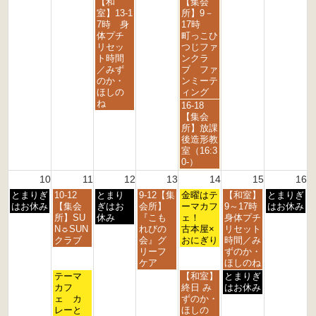
水
金
【和
【集会
r
t
t
t
t
t
曜
曜
室】13-1
所】9－
d
h
h
h
h
h
日,
日,
7時 身
17時
2
2
2
2
2
2
8
8
体プチ
町っこひ
0
0
0
0
0
0
月
月
リセッ
つじファ
2
2
2
2
2
2
5
7
ト時間
ンクラ
6
6
6
6
6
6
t
t
／みず
ブ ファ
h
h
のか・
ンミーテ
2
2
ほしの
ィング
0
0
ね
金
16-18
2
2
曜
【集会
6
6
日,
所】放課
8
後造形教
月
室（16:3
7
0-）
t
10
11
12
13
14
15
16
h
月
火
水
木
金
土
日
とまりぎ
10-12
とまり
9-12【集
2
金曜はテ
【和室】
とまりぎ
曜
曜
曜
曜
曜
曜
曜
はお休み
【集会
ぎはお
会所】
0
ーマカフ
9～17時
はお休み
日,
日,
日,
日,
日,
日,
日,
所】SU
休み
『こも
2
ェ！
身体プチ
8
8
8
8
8
8
8
N☼SUN
れびの
6
古本屋×
リセット
月
月
月
月
月
月
月
クラブ
会』グ
おにぎり
時間／み
1
1
1
1
1
1
1
リーフ
ずのか・
0
1
2
3
4
5
6
ケア
ほしのね
t
t
t
t
t
t
t
火
金
土
テーマ
【和室】
とまりぎ
h
h
h
h
h
h
h
曜
曜
曜
カフ
終日 み
はお休み
2
2
2
2
2
2
2
日,
日,
日,
ェ カ
ずのか・
0
0
0
0
0
0
0
8
8
8
レーと
ほしの