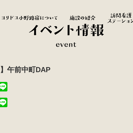
】午前中町DAP
T
Li
i
n
T
Li
t
e
i
n
r
t
e
r