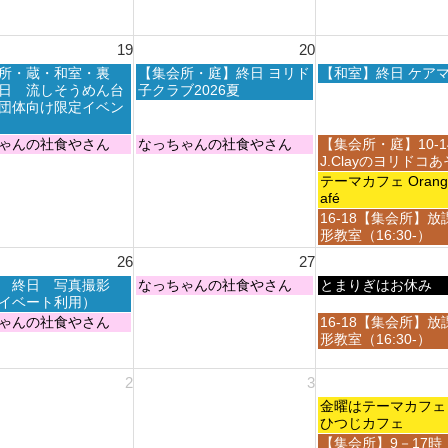
8
0
0
t
月
2
2
h
1
6
6
19
20
2
4
0
t
木
金
所・蔵・和室・裏
【集会所・庭】終日 ヨリド
【和室】終日 ケア
2
h
曜
曜
日 流しそうめん台
子クラブ2026夏
6
2
日,
日,
団体向け限定イベン
0
8
8
2
月
月
木
金
ゃんの社食やさん
なっちゃんの社食やさん
【集会所・庭】10-
6
2
2
曜
曜
J.Clayのヨリドコ
0
1
日,
日,
金
テーマカフェ Orange 
t
s
8
8
曜
afé
h
t
月
月
日,
金
16-18【集会所】放
2
2
2
2
8
曜
形教室（16:30-）
0
0
0
1
月
日,
2
2
26
27
t
s
2
8
6
6
h
t
1
木
金
 終日 写真撮影
なっちゃんの社食やさん
月
とまりぎはお休み
2
2
s
曜
曜
イベート利用）
2
0
0
t
日,
日,
1
金
ゃんの社食やさん
16-18【集会所】放
2
2
2
8
8
s
曜
形教室（16:30-）
6
6
0
月
月
t
日,
2
2
2
2
8
2
3
6
7
8
0
月
t
t
2
金
2
金曜はテーマカ
h
h
6
曜
8
ひつじカフェ
2
2
日,
t
金
【集会所】9－17時