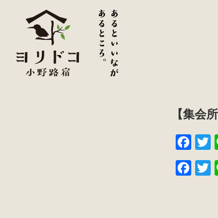
【集会所
F
a
w
F
c
t
a
w
e
e
c
t
b
e
e