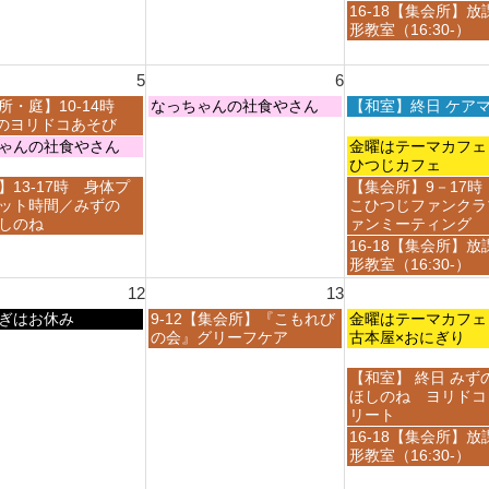
月
月
日,
金
16-18【集会所】放
3
3
7
曜
形教室（16:30-）
0
1
月
日,
t
s
3
7
h
t
5
6
1
月
2
2
s
3
木
金
所・庭】10-14時
なっちゃんの社食やさん
【和室】終日 ケア
0
0
t
1
曜
曜
ayのヨリドコあそび
2
2
2
s
日,
日,
金
ゃんの社食やさん
金曜はテーマカ
6
6
0
t
8
8
曜
ひつじカフェ
2
2
月
月
日,
金
】13-17時 身体プ
【集会所】9－17時
6
0
6
7
8
曜
ット時間／みずの
こひつじファンクラ
2
t
t
月
日,
しのね
ァンミーティング
6
h
h
7
8
金
16-18【集会所】放
2
2
t
月
曜
形教室（16:30-）
0
0
h
7
日,
2
2
12
13
2
t
8
6
6
0
h
木
金
ぎはお休み
9-12【集会所】『こもれび
月
金曜はテーマカ
2
2
曜
曜
の会』グリーフケア
7
古本屋×おにぎり
6
0
日,
日,
t
2
8
8
h
金
【和室】 終日 みず
6
月
月
2
曜
ほしのね ヨリドコ
1
1
0
日,
リート
3
4
2
8
金
16-18【集会所】放
t
t
6
月
曜
形教室（16:30-）
h
h
1
日,
2
2
4