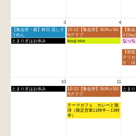
月
月
月
日,
日,
2
2
2
7
7
7
8
9
月
月
t
t
t
2
2
h
h
h
3
4
7
8
2
2
2
t
t
月
火
水
【集会所・庭】終日 流しそ
10-12【集会所】SUN☼SU
【集会
0
0
0
h
h
曜
曜
曜
うめん
Nクラブ
J.Cl
2
2
2
2
2
日,
日,
日,
月
火
水
とまりぎはお休み
kouji nico
なっち
6
6
6
0
0
8
8
8
曜
曜
曜
2
2
月
月
月
日,
日,
日,
水
【和室
6
6
3
4
5
8
8
8
曜
チリセ
r
t
t
月
月
月
日,
か・ほ
d
h
h
3
4
5
8
2
2
2
r
t
t
月
0
0
0
d
h
h
5
2
2
2
10
11
2
2
2
t
6
6
6
0
0
0
h
月
火
水
とまりぎはお休み
10-12【集会所】SUN☼SU
とまり
2
2
2
2
曜
曜
曜
Nクラブ
6
6
6
0
日,
日,
日,
2
8
8
8
火
テーマカフェ カレーと珈
6
月
月
月
曜
琲（限定営業11時半～13時
1
1
1
日,
半）
0
1
2
8
t
t
t
月
h
h
h
1
2
2
2
1