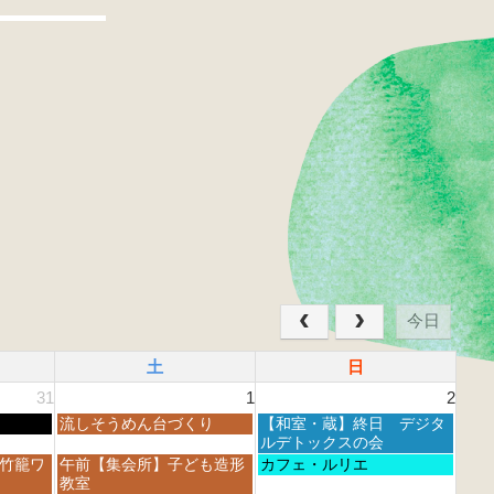
今日
土
日
31
1
2
土
日
流しそうめん台づくり
【和室・蔵】終日 デジタ
曜
曜
ルデトックスの会
日,
日,
土
日
 竹籠ワ
午前【集会所】子ども造形
カフェ・ルリエ
8
8
曜
曜
教室