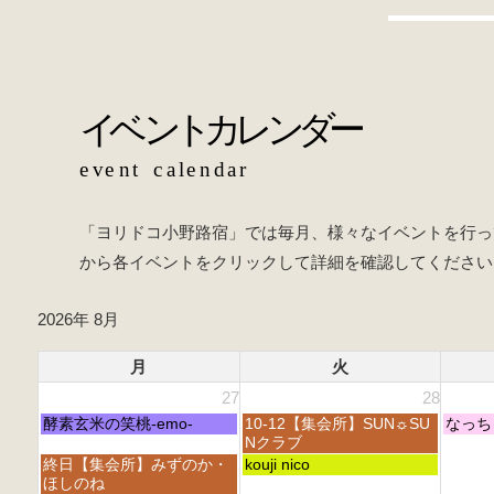
o
b
o
o
k
o
k
「ヨリドコ小野路宿」では毎月、様々なイベントを行っ
から各イベントをクリックして詳細を確認してください
2026年 8月
月
火
27
28
月
火
水
酵素玄米の笑桃-emo-
10-12【集会所】SUN☼SU
なっち
曜
曜
曜
Nクラブ
日,
日,
日,
月
火
終日【集会所】みずのか・
kouji nico
7
7
7
曜
曜
ほしのね