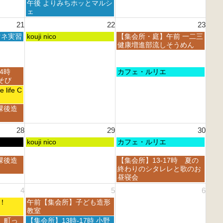
8
曜
午後 よりみちホッとマルシ
0
0
t
月
日,
ェ
2
2
h
1
8
6
6
21
22
23
2
5
月
0
t
土
日
マネ実習
1
kouji nico
【集会所・庭】午前 一二三
2
h
曜
曜
5
健康増進部流しそうめん
6
2
日,
日,
t
0
8
8
h
2
月
月
2
日
14時
カフェ・ルリエ
6
2
2
0
曜
あそび
2
3
2
日,
life C
n
r
6
8
d
d
月
課後造
2
2
2
0
0
3
2
2
28
29
30
r
6
6
d
土
日
kouji nico
カフェ・ルリエ
2
曜
曜
0
日,
日,
日
課後造
【集会所】13-17時 夏の
2
8
8
曜
終わりのシタレレと歌のお
6
月
月
日,
昼寝会
2
3
8
4
5
6
9
0
月
t
t
土
フェ！
午前【集会所】子ども造形
3
h
h
曜
教室
0
2
2
日,
t
土
 町っ
【集会所】13時-17時 小野