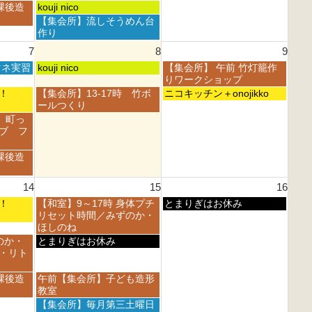
月
月
日,
日,
土
課後造
kouji nico
1
2
8
8
曜
土
【集会所】流しそうめん台
s
n
月
月
日,
曜
作り
t
d
1
2
8
日,
2
2
7
8
9
s
n
月
8
0
0
t
d
1
土
日
マネ実習
月
kouji nico
【集会所】 午前 竹灯籠作
2
2
2
2
s
曜
曜
1
りワークショップ
6
6
0
0
t
日,
日,
s
土
日
フェ！
【集会所】13-17時 竹ボ
ニコキッチン＋onojikko
2
2
2
8
8
t
曜
曜
ールつくり
6
6
0
月
月
2
日,
日,
 町っ
2
8
9
0
8
8
ブ フ
6
t
t
2
月
月
h
h
6
8
9
課後造
2
2
t
t
0
0
h
h
2
2
14
15
16
2
2
6
6
0
0
土
日
フェ！
【和室】9～17時 身体プチ
とまりぎはお休み
2
2
曜
曜
リセット時間／みずのか・
6
6
日,
日,
ほしのね
8
8
土
のか・
とまりぎはお休み
月
月
曜
・リト
1
1
日,
5
6
8
土
課後造
午前【集会所】子ども造形
t
t
月
曜
教室
h
h
1
日,
土
【集会所】毎月第三土曜日
2
2
5