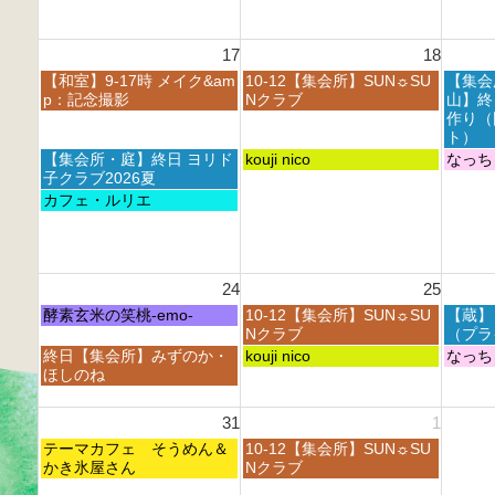
0
0
0
t
2
2
2
h
6
6
6
17
18
2
0
月
火
水
【和室】9-17時 メイク&am
10-12【集会所】SUN☼SU
【集会
2
曜
曜
曜
p：記念撮影
Nクラブ
山】終
6
日,
日,
日,
作り（
8
8
8
ト）
月
月
月
月
火
水
【集会所・庭】終日 ヨリド
kouji nico
なっち
1
1
1
曜
曜
曜
子クラブ2026夏
7
8
9
日,
日,
日,
月
カフェ・ルリエ
t
t
t
8
8
8
曜
h
h
h
月
月
月
日,
2
2
2
1
1
1
8
0
0
0
7
8
9
月
2
2
2
24
25
t
t
t
1
6
6
6
h
h
h
7
月
火
水
酵素玄米の笑桃-emo-
10-12【集会所】SUN☼SU
【蔵】
2
2
2
t
曜
曜
曜
Nクラブ
（プラ
0
0
0
h
日,
日,
日,
月
火
水
終日【集会所】みずのか・
kouji nico
なっち
2
2
2
2
8
8
8
曜
曜
曜
ほしのね
6
6
6
0
月
月
月
日,
日,
日,
2
2
2
2
8
8
8
31
1
6
4
5
6
月
月
月
t
t
t
月
火
2
テーマカフェ そうめん＆
2
10-12【集会所】SUN☼SU
2
h
h
h
曜
曜
4
かき氷屋さん
5
Nクラブ
6
2
2
2
日,
日,
t
t
t