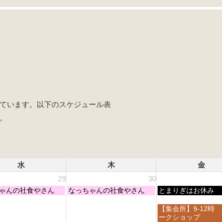
ています。以下のスケジュール表
。
水
木
金
29
30
木
金
ゃんの社食やさん
なっちゃんの社食やさん
とまりぎはお休み
曜
曜
日,
日,
金
【集会所】9-12時
7
7
曜
ークショップ