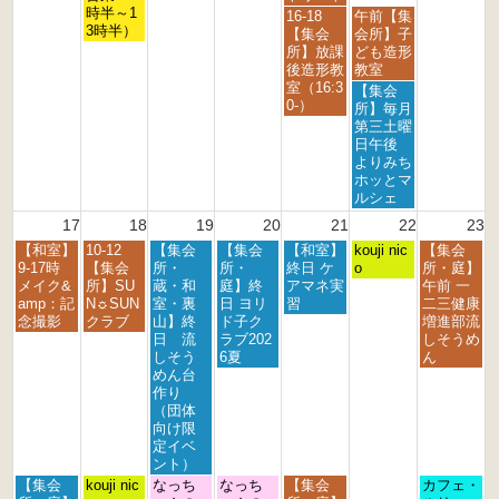
t
t
t
時半～1
金
土
16-18
午前【集
h
h
h
3時半）
曜
曜
【集会
会所】子
2
2
2
日,
日,
所】放課
ども造形
0
0
0
8
8
後造形教
教室
2
2
2
月
月
室（16:3
土
【集会
6
6
6
1
1
0-）
曜
所】毎月
4
5
日,
第三土曜
t
t
8
日午後
h
h
月
よりみち
2
2
1
ホッとマ
0
0
5
ルシェ
2
2
t
17
18
19
20
21
22
23
6
6
h
月
火
水
木
金
土
日
【和室】
10-12
【集会
【集会
【和室】
2
kouji nic
【集会
曜
曜
曜
曜
曜
曜
曜
9-17時
【集会
所・
所・
終日 ケ
0
o
所・庭】
日,
日,
日,
日,
日,
日,
日,
メイク&
所】SU
蔵・和
庭】終
アマネ実
2
午前 一
8
8
8
8
8
8
8
amp：記
N☼SUN
室・裏
日 ヨリ
習
6
二三健康
月
月
月
月
月
月
月
念撮影
クラブ
山】終
ド子ク
増進部流
1
1
1
2
2
2
2
日 流
ラブ202
しそうめ
7
8
9
0
1
2
3
しそう
6夏
ん
t
t
t
t
s
n
r
めん台
h
h
h
h
t
d
d
作り
2
2
2
2
2
2
2
（団体
0
0
0
0
0
0
0
向け限
2
2
2
2
2
2
2
定イベ
6
6
6
6
6
6
6
ント）
月
火
水
木
金
日
【集会
kouji nic
なっち
なっち
【集会
カフェ・