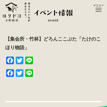
メニュー
【集会所・竹林】どろんここぶた「たけのこ
ほり物語」
F
T
Li
a
wi
n
F
T
Li
c
tt
e
a
wi
n
e
er
c
tt
e
b
e
er
o
b
o