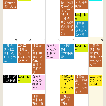
h
h
h
h
t
2
2
日,
日,
日,
日,
日,
ずのか・
時 竹籠
ども造形
2
2
2
2
2
0
0
7
7
7
8
8
ほしのね
ワークシ
教室
0
0
0
0
0
2
2
月
月
月
月
月
ョップ
2
2
2
2
2
6
6
2
2
3
1
2
金
土
16-18
kouji nic
6
6
6
6
6
7
8
1
s
n
曜
曜
【集会
o
t
t
s
t
d
日,
日,
所】放課
土
【集会
h
h
t
2
2
7
8
後造形教
曜
所】流し
2
2
2
0
0
月
月
室（16:3
日,
そうめん
0
0
0
2
2
3
1
0-）
8
台作り
2
2
2
6
6
1
s
月
3
4
5
6
7
8
9
6
6
6
s
t
1
t
2
月
火
水
木
金
土
日
【集会
10-12
【集会
なっち
【和室】
s
kouji nic
【集会
2
0
曜
曜
曜
曜
曜
曜
曜
所・庭】
【集会
所・
ゃんの
終日 ケ
t
o
所】 午
0
2
日,
日,
日,
日,
日,
日,
日,
終日 流
所】SU
庭】10-1
社食や
アマネ実
2
前 竹灯
2
6
8
8
8
8
8
8
8
しそうめ
N☼SUN
4時 J.
さん
習
0
籠作りワ
6
月
月
月
月
月
月
月
ん
クラブ
Clayの
2
ークショ
3
4
5
6
7
8
9
ヨリド
6
ップ
r
t
t
t
t
t
t
コあそ
d
h
h
h
h
h
h
び
2
2
2
2
2
2
2
月
火
水
金
土
日
とまりぎ
kouji nic
なっち
金曜はテ
【集会
ニコキッ
0
0
0
0
0
0
0
曜
曜
曜
曜
曜
曜
はお休み
o
ゃんの
ーマカフ
所】13-1
チン＋o
2
2
2
2
2
2
2
日,
日,
日,
日,
日,
日,
社食や
ェ！
7時 竹
nojikko
6
6
6
6
6
6
6
8
8
8
8
8
8
さん
ひつじカ
ボールつ
月
月
月
月
月
月
フェ
くり
3
4
5
7
8
9
水
金
【和
【集会
r
t
t
t
t
t
曜
曜
室】13-1
所】9－
d
h
h
h
h
h
日,
日,
7時 身
17時