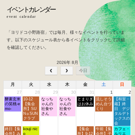
o
k
o
k
「ヨリドコ小野路宿」では毎月、様々なイベントを行っていま
す。以下のスケジュール表から各イベントをクリックして詳細
を確認してください。
2026年 8月
今日
月
火
水
木
金
土
日
27
28
29
30
31
1
2
月
火
水
木
金
土
日
酵素玄米
10-12
なっち
なっち
とまりぎ
流しそう
【和室・
曜
曜
曜
曜
曜
曜
曜
の笑桃-e
【集会
ゃんの
ゃんの
はお休み
めん台づ
蔵】終
日,
日,
日,
日,
日,
日,
日,
mo-
所】SU
社食や
社食や
くり
日 デジ
7
7
7
7
7
8
8
N☼SUN
さん
さん
タルデト
月
月
月
月
月
月
月
クラブ
ックスの
2
2
2
3
3
1
2
会
7
8
9
0
1
s
n
月
火
金
土
日
終日【集
kouji nic
【集会
午前【集
カフェ・
t
t
t
t
s
t
d
曜
曜
曜
曜
曜
会所】み
o
所】9-12
会所】子
ルリエ