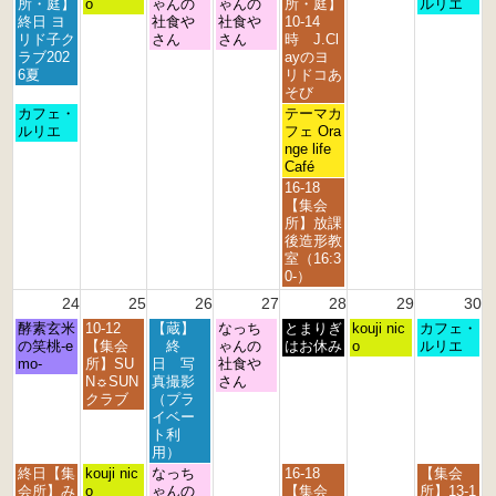
曜
曜
曜
曜
曜
曜
所・庭】
o
ゃんの
ゃんの
所・庭】
ルリエ
日,
日,
日,
日,
日,
日,
終日 ヨ
社食や
社食や
10-14
8
8
8
8
8
8
リド子ク
さん
さん
時 J.Cl
月
月
月
月
月
月
ラブ202
ayのヨ
1
1
1
2
2
2
6夏
リドコあ
7
8
9
0
1
3
そび
t
t
t
t
s
r
月
金
カフェ・
テーマカ
h
h
h
h
t
d
曜
曜
ルリエ
フェ Ora
2
2
2
2
2
2
日,
日,
nge life
0
0
0
0
0
0
8
8
Café
2
2
2
2
2
2
月
月
金
16-18
6
6
6
6
6
6
1
2
曜
【集会
7
1
日,
所】放課
t
s
8
後造形教
h
t
月
室（16:3
2
2
2
0-）
0
0
1
24
25
26
27
28
29
30
2
2
s
6
6
月
火
水
木
金
土
日
酵素玄米
10-12
【蔵】
なっち
t
とまりぎ
kouji nic
カフェ・
曜
曜
曜
曜
曜
曜
曜
の笑桃-e
【集会
終
ゃんの
2
はお休み
o
ルリエ
日,
日,
日,
日,
日,
日,
日,
mo-
所】SU
日 写
社食や
0
8
8
8
8
8
8
8
N☼SUN
真撮影
さん
2
月
月
月
月
月
月
月
クラブ
（プラ
6
2
2
2
2
2
2
3
イベー
4
5
6
7
8
9
0
ト利
t
t
t
t
t
t
t
用）
h
h
h
h
h
h
h
月
火
水
金
日
終日【集
kouji nic
なっち
16-18
【集会
2
2
2
2
2
2
2
曜
曜
曜
曜
曜
会所】み
o
ゃんの
【集会
所】13-1