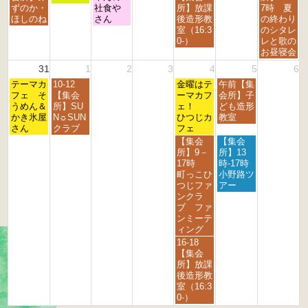
0
0
0
0
0
0
0
日,
日,
日,
日,
日,
ずのか・
社食や
所】放課
7時 夏
2
2
2
2
2
2
2
8
8
8
8
8
ほしのね
さん
後造形教
の終わり
6
6
6
6
6
6
6
月
月
月
月
月
室（16:3
のシタレ
2
2
2
2
3
0-）
レと歌の
4
5
6
8
0
お昼寝会
t
t
t
t
t
31
1
2
3
4
5
6
h
h
h
h
h
月
火
金
土
2
テーマカ
2
10-12
2
2
金曜はテ
午前【集
2
曜
曜
曜
曜
0
フェ そ
0
【集会
0
0
ーマカフ
会所】子
0
日,
日,
日,
日,
2
うめん＆
2
所】SU
2
2
ェ！
ども造形
2
8
9
9
9
6
かき氷屋
6
N☼SUN
6
6
ひつじカ
教室
6
月
月
月
月
さん
クラブ
フェ
3
1
4
5
金
土
【集会
【集会
1
s
t
t
曜
曜
所】9－
所】13
s
t
h
h
日,
日,
17時
時-17時
t
2
2
2
9
9
町っこひ
小野路ツ
2
0
0
0
月
月
つじファ
アー
0
2
2
2
4
5
ンクラ
2
6
6
6
t
t
ブ ファ
6
h
h
ンミーテ
2
2
ィング
0
0
金
16-18
2
2
曜
【集会
6
6
日,
所】放課
9
後造形教
月
室（16:3
4
0-）
t