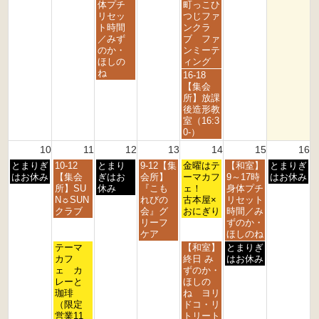
2
2
2
2
2
2
8
8
体プチ
町っこひ
0
0
0
0
0
0
月
月
リセッ
つじファ
2
2
2
2
2
2
5
7
ト時間
ンクラ
6
6
6
6
6
6
t
t
／みず
ブ ファ
h
h
のか・
ンミーテ
2
2
ほしの
ィング
0
0
ね
金
16-18
2
2
曜
【集会
6
6
日,
所】放課
8
後造形教
月
室（16:3
7
0-）
t
10
11
12
13
14
15
16
h
月
火
水
木
金
土
日
とまりぎ
10-12
とまり
9-12【集
2
金曜はテ
【和室】
とまりぎ
曜
曜
曜
曜
曜
曜
曜
はお休み
【集会
ぎはお
会所】
0
ーマカフ
9～17時
はお休み
日,
日,
日,
日,
日,
日,
日,
所】SU
休み
『こも
2
ェ！
身体プチ
8
8
8
8
8
8
8
N☼SUN
れびの
6
古本屋×
リセット
月
月
月
月
月
月
月
クラブ
会』グ
おにぎり
時間／み
1
1
1
1
1
1
1
リーフ
ずのか・
0
1
2
3
4
5
6
ケア
ほしのね
t
t
t
t
t
t
t
火
金
土
テーマ
【和室】
とまりぎ
h
h
h
h
h
h
h
曜
曜
曜
カフ
終日 み
はお休み
2
2
2
2
2
2
2
日,
日,
日,
ェ カ
ずのか・
0
0
0
0
0
0
0
8
8
8
レーと
ほしの
2
2
2
2
2
2
2
月
月
月
珈琲
ね ヨリ
6
6
6
6
6
6
6
1
1
1
（限定
ドコ・リ
1
4
5
営業11
トリート