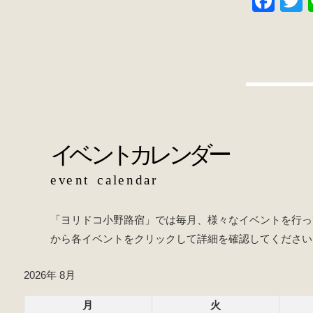
F
o
a
w
o
c
t
k
e
e
b
o
o
k
「ヨリドコ小野路宿」では毎月、様々なイベントを行っ
から各イベントをクリックして詳細を確認してください
2026年 8月
月
火