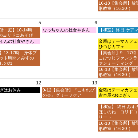
月
月
日,
金
16-18【集会所】放
3
3
7
曜
形教室（16:30-）
0
1
月
日,
t
s
3
7
h
t
5
6
1
月
2
2
s
3
木
金
所・庭】10-14時
なっちゃんの社食やさん
【和室】終日 ケア
0
0
t
1
曜
曜
ayのヨリドコあそび
2
2
2
s
日,
日,
金
ゃんの社食やさん
金曜はテーマカ
6
6
0
t
8
8
曜
ひつじカフェ
2
2
月
月
日,
金
】13-17時 身体プ
【集会所】9－17時
6
0
6
7
8
曜
ット時間／みずの
こひつじファンクラ
2
t
t
月
日,
しのね
ァンミーティング
6
h
h
7
8
金
16-18【集会所】放
2
2
t
月
曜
形教室（16:30-）
0
0
h
7
日,
2
2
12
13
2
t
8
6
6
0
h
木
金
ぎはお休み
9-12【集会所】『こもれび
月
金曜はテーマカ
2
2
曜
曜
の会』グリーフケア
7
古本屋×おにぎり
6
0
日,
日,
t
2
8
8
h
金
【和室】 終日 みず
6
月
月
2
曜
ほしのね ヨリドコ
1
1
0
日,
リート
3
4
2
8
金
16-18【集会所】放
t
t
6
月
曜
形教室（16:30-）
h
h
1
日,
2
2
4