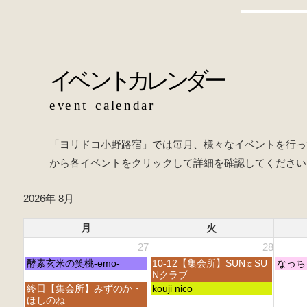
o
b
o
o
k
o
k
「ヨリドコ小野路宿」では毎月、様々なイベントを行っ
から各イベントをクリックして詳細を確認してください
2026年 8月
月
火
27
28
月
火
水
酵素玄米の笑桃-emo-
10-12【集会所】SUN☼SU
なっち
曜
曜
曜
Nクラブ
日,
日,
日,
月
火
終日【集会所】みずのか・
kouji nico
7
7
7
曜
曜
ほしのね