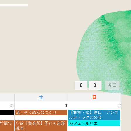
今日
土
日
31
1
2
土
日
流しそうめん台づくり
【和室・蔵】終日 デジタ
曜
曜
ルデトックスの会
日,
日,
土
日
 竹籠ワ
午前【集会所】子ども造形
カフェ・ルリエ
8
8
曜
曜
教室