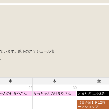
ています。以下のスケジュール表
。
水
木
金
29
30
木
金
ゃんの社食やさん
なっちゃんの社食やさん
とまりぎはお休み
曜
曜
日,
日,
金
【集会所】9-12時
7
7
曜
ークショップ