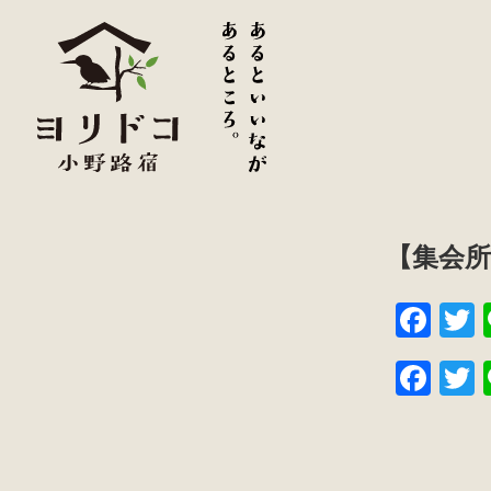
【集会
F
a
w
F
c
t
a
w
e
e
c
t
b
e
e