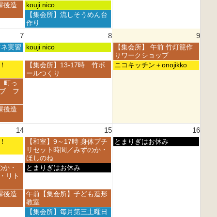
月
月
日,
日,
土
課後造
kouji nico
1
2
8
8
曜
土
【集会所】流しそうめん台
s
n
月
月
日,
曜
作り
t
d
1
2
8
日,
2
2
7
8
9
s
n
月
8
0
0
t
d
1
土
日
マネ実習
月
kouji nico
【集会所】 午前 竹灯籠作
2
2
2
2
s
曜
曜
1
りワークショップ
6
6
0
0
t
日,
日,
s
土
日
フェ！
【集会所】13-17時 竹ボ
ニコキッチン＋onojikko
2
2
2
8
8
t
曜
曜
ールつくり
6
6
0
月
月
2
日,
日,
 町っ
2
8
9
0
8
8
ブ フ
6
t
t
2
月
月
h
h
6
8
9
課後造
2
2
t
t
0
0
h
h
2
2
14
15
16
2
2
6
6
0
0
土
日
フェ！
【和室】9～17時 身体プチ
とまりぎはお休み
2
2
曜
曜
リセット時間／みずのか・
6
6
日,
日,
ほしのね
8
8
土
のか・
とまりぎはお休み
月
月
曜
・リト
1
1
日,
5
6
8
土
課後造
午前【集会所】子ども造形
t
t
月
曜
教室
h
h
1
日,
土
【集会所】毎月第三土曜日
2
2
5