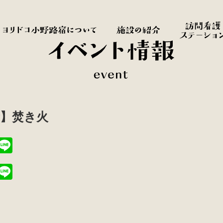
所】焚き火
T
Li
i
n
T
Li
t
e
i
n
r
t
e
r