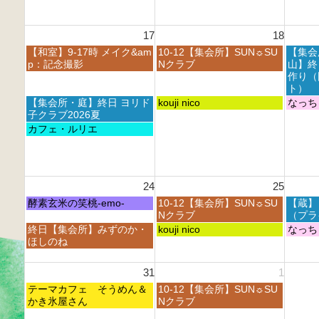
0
0
0
t
2
2
2
h
6
6
6
17
18
2
0
月
火
水
【和室】9-17時 メイク&am
10-12【集会所】SUN☼SU
【集会
2
曜
曜
曜
p：記念撮影
Nクラブ
山】終
6
日,
日,
日,
作り（
8
8
8
ト）
月
月
月
月
火
水
【集会所・庭】終日 ヨリド
kouji nico
なっち
1
1
1
曜
曜
曜
子クラブ2026夏
7
8
9
日,
日,
日,
月
カフェ・ルリエ
t
t
t
8
8
8
曜
h
h
h
月
月
月
日,
2
2
2
1
1
1
8
0
0
0
7
8
9
月
2
2
2
24
25
t
t
t
1
6
6
6
h
h
h
7
月
火
水
酵素玄米の笑桃-emo-
10-12【集会所】SUN☼SU
【蔵】
2
2
2
t
曜
曜
曜
Nクラブ
（プラ
0
0
0
h
日,
日,
日,
月
火
水
終日【集会所】みずのか・
kouji nico
なっち
2
2
2
2
8
8
8
曜
曜
曜
ほしのね
6
6
6
0
月
月
月
日,
日,
日,
2
2
2
2
8
8
8
31
1
6
4
5
6
月
月
月
t
t
t
月
火
2
テーマカフェ そうめん＆
2
10-12【集会所】SUN☼SU
2
h
h
h
曜
曜
4
かき氷屋さん
5
Nクラブ
6
2
2
2
日,
日,
t
t
t