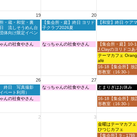
8
0
0
t
月
2
2
h
1
6
6
19
20
2
4
0
t
木
金
所・蔵・和室・裏
【集会所・庭】終日 ヨリド
【和室】終日 ケア
2
h
曜
曜
日 流しそうめん台
子クラブ2026夏
6
2
日,
日,
団体向け限定イベン
0
8
8
2
月
月
木
金
ゃんの社食やさん
なっちゃんの社食やさん
【集会所・庭】10-
6
2
2
曜
曜
J.Clayのヨリドコ
0
1
日,
日,
金
テーマカフェ Orange 
t
s
8
8
曜
afé
h
t
月
月
日,
金
16-18【集会所】放
2
2
2
2
8
曜
形教室（16:30-）
0
0
0
1
月
日,
2
2
26
27
t
s
2
8
6
6
h
t
1
木
金
 終日 写真撮影
なっちゃんの社食やさん
月
とまりぎはお休み
2
2
s
曜
曜
イベート利用）
2
0
0
t
日,
日,
1
金
ゃんの社食やさん
16-18【集会所】放
2
2
2
8
8
s
曜
形教室（16:30-）
6
6
0
月
月
t
日,
2
2
2
2
8
2
3
6
7
8
0
月
t
t
2
金
2
金曜はテーマカ
h
h
6
曜
8
ひつじカフェ
2
2
日,
t
金
【集会所】9－17時