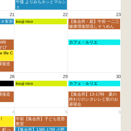
8
曜
午後 よりみちホッとマルシ
0
0
t
月
日,
ェ
2
2
h
1
8
6
6
21
22
23
2
5
月
0
t
土
日
マネ実習
1
kouji nico
【集会所・庭】午前 一二三
2
h
曜
曜
5
健康増進部流しそうめん
6
2
日,
日,
t
0
8
8
h
2
月
月
2
日
14時
カフェ・ルリエ
6
2
2
0
曜
あそび
2
3
2
日,
life C
n
r
6
8
d
d
月
課後造
2
2
2
0
0
3
2
2
28
29
30
r
6
6
d
土
日
kouji nico
カフェ・ルリエ
2
曜
曜
0
日,
日,
日
課後造
【集会所】13-17時 夏の
2
8
8
曜
終わりのシタレレと歌のお
6
月
月
日,
昼寝会
2
3
8
4
5
6
9
0
月
t
t
土
フェ！
午前【集会所】子ども造形
3
h
h
曜
教室
0
2
2
日,
t
土
 町っ
【集会所】13時-17時 小野