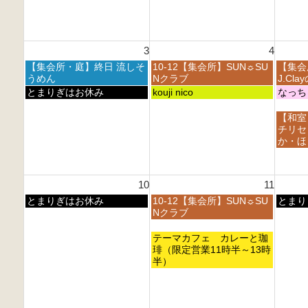
月
月
月
日,
日,
2
2
2
7
7
7
8
9
月
月
t
t
t
2
2
h
h
h
3
4
7
8
2
2
2
t
t
月
火
水
【集会所・庭】終日 流しそ
10-12【集会所】SUN☼SU
【集会
0
0
0
h
h
曜
曜
曜
うめん
Nクラブ
J.Cl
2
2
2
2
2
日,
日,
日,
月
火
水
とまりぎはお休み
kouji nico
なっち
6
6
6
0
0
8
8
8
曜
曜
曜
2
2
月
月
月
日,
日,
日,
水
【和室
6
6
3
4
5
8
8
8
曜
チリセ
r
t
t
月
月
月
日,
か・ほ
d
h
h
3
4
5
8
2
2
2
r
t
t
月
0
0
0
d
h
h
5
2
2
2
10
11
2
2
2
t
6
6
6
0
0
0
h
月
火
水
とまりぎはお休み
10-12【集会所】SUN☼SU
とまり
2
2
2
2
曜
曜
曜
Nクラブ
6
6
6
0
日,
日,
日,
2
8
8
8
火
テーマカフェ カレーと珈
6
月
月
月
曜
琲（限定営業11時半～13時
1
1
1
日,
半）
0
1
2
8
t
t
t
月
h
h
h
1
2
2
2
1