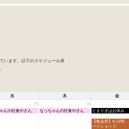
ています。以下のスケジュール表
。
水
木
金
29
30
木
金
ゃんの社食やさん
なっちゃんの社食やさん
とまりぎはお休み
曜
曜
日,
日,
金
【集会所】9-12時
7
7
曜
ークショップ