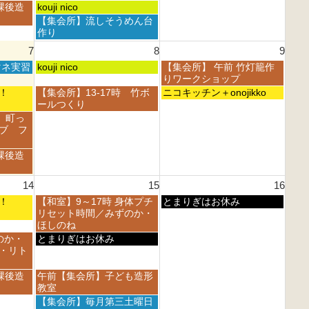
月
月
日,
日,
土
課後造
kouji nico
1
2
8
8
曜
土
【集会所】流しそうめん台
s
n
月
月
日,
曜
作り
t
d
1
2
8
日,
2
2
7
8
9
s
n
月
8
0
0
t
d
1
土
日
マネ実習
月
kouji nico
【集会所】 午前 竹灯籠作
2
2
2
2
s
曜
曜
1
りワークショップ
6
6
0
0
t
日,
日,
s
土
日
フェ！
【集会所】13-17時 竹ボ
ニコキッチン＋onojikko
2
2
2
8
8
t
曜
曜
ールつくり
6
6
0
月
月
2
日,
日,
 町っ
2
8
9
0
8
8
ブ フ
6
t
t
2
月
月
h
h
6
8
9
課後造
2
2
t
t
0
0
h
h
2
2
14
15
16
2
2
6
6
0
0
土
日
フェ！
【和室】9～17時 身体プチ
とまりぎはお休み
2
2
曜
曜
リセット時間／みずのか・
6
6
日,
日,
ほしのね
8
8
土
のか・
とまりぎはお休み
月
月
曜
・リト
1
1
日,
5
6
8
土
課後造
午前【集会所】子ども造形
t
t
月
曜
教室
h
h
1
日,
土
【集会所】毎月第三土曜日
2
2
5