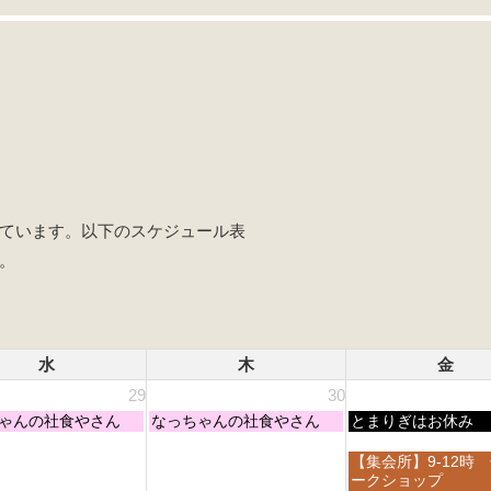
ています。以下のスケジュール表
。
水
木
金
29
30
木
金
ゃんの社食やさん
なっちゃんの社食やさん
とまりぎはお休み
曜
曜
日,
日,
金
【集会所】9-12時
7
7
曜
ークショップ