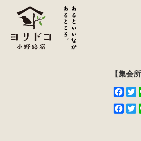
【集会
F
a
w
F
c
t
a
w
e
e
c
t
b
e
e