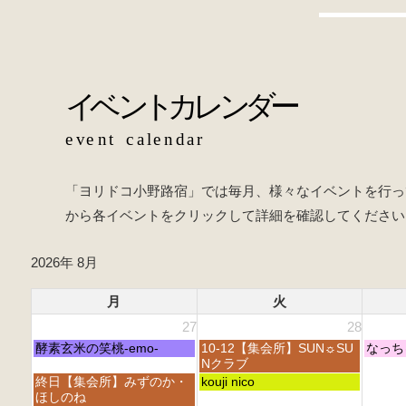
o
b
o
o
k
o
k
「ヨリドコ小野路宿」では毎月、様々なイベントを行っ
から各イベントをクリックして詳細を確認してください
2026年 8月
月
火
27
28
月
火
水
酵素玄米の笑桃-emo-
10-12【集会所】SUN☼SU
なっち
曜
曜
曜
Nクラブ
日,
日,
日,
月
火
終日【集会所】みずのか・
kouji nico
7
7
7
曜
曜
ほしのね