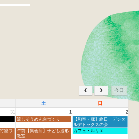
今日
土
日
31
1
2
土
日
流しそうめん台づくり
【和室・蔵】終日 デジタ
曜
曜
ルデトックスの会
日,
日,
土
日
 竹籠ワ
午前【集会所】子ども造形
カフェ・ルリエ
8
8
曜
曜
教室