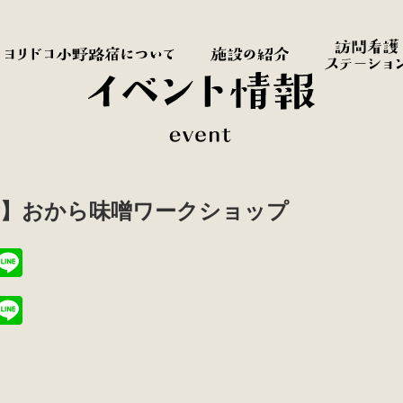
所】おから味噌ワークショップ
T
Li
i
n
T
Li
t
e
i
n
r
t
e
r