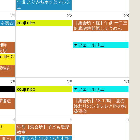
8
曜
午後 よりみちホッとマルシ
0
0
t
月
日,
ェ
2
2
h
1
8
6
6
21
22
23
2
5
月
0
t
土
日
マネ実習
1
kouji nico
【集会所・庭】午前 一二三
2
h
曜
曜
5
健康増進部流しそうめん
6
2
日,
日,
t
0
8
8
h
2
月
月
2
日
14時
カフェ・ルリエ
6
2
2
0
曜
あそび
2
3
2
日,
life C
n
r
6
8
d
d
月
課後造
2
2
2
0
0
3
2
2
28
29
30
r
6
6
d
土
日
kouji nico
カフェ・ルリエ
2
曜
曜
0
日,
日,
日
課後造
【集会所】13-17時 夏の
2
8
8
曜
終わりのシタレレと歌のお
6
月
月
日,
昼寝会
2
3
8
4
5
6
9
0
月
t
t
土
フェ！
午前【集会所】子ども造形
3
h
h
曜
教室
0
2
2
日,
t
土
 町っ
【集会所】13時-17時 小野