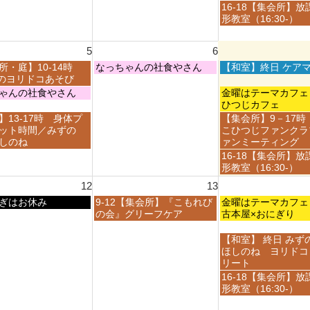
月
月
日,
金
16-18【集会所】放
3
3
7
曜
形教室（16:30-）
0
1
月
日,
t
s
3
7
h
t
5
6
1
月
2
2
s
3
木
金
所・庭】10-14時
なっちゃんの社食やさん
【和室】終日 ケア
0
0
t
1
曜
曜
ayのヨリドコあそび
2
2
2
s
日,
日,
金
ゃんの社食やさん
金曜はテーマカ
6
6
0
t
8
8
曜
ひつじカフェ
2
2
月
月
日,
金
】13-17時 身体プ
【集会所】9－17時
6
0
6
7
8
曜
ット時間／みずの
こひつじファンクラ
2
t
t
月
日,
しのね
ァンミーティング
6
h
h
7
8
金
16-18【集会所】放
2
2
t
月
曜
形教室（16:30-）
0
0
h
7
日,
2
2
12
13
2
t
8
6
6
0
h
木
金
ぎはお休み
9-12【集会所】『こもれび
月
金曜はテーマカ
2
2
曜
曜
の会』グリーフケア
7
古本屋×おにぎり
6
0
日,
日,
t
2
8
8
h
金
【和室】 終日 みず
6
月
月
2
曜
ほしのね ヨリドコ
1
1
0
日,
リート
3
4
2
8
金
16-18【集会所】放
t
t
6
月
曜
形教室（16:30-）
h
h
1
日,
2
2
4