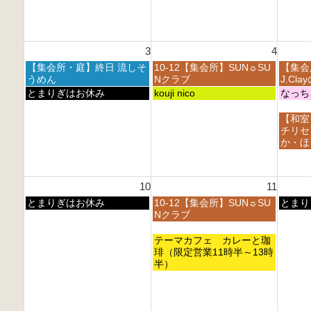
月
月
月
日,
日,
2
2
2
7
7
7
8
9
月
月
t
t
t
2
2
h
h
h
3
4
7
8
2
2
2
t
t
月
火
水
【集会所・庭】終日 流しそ
10-12【集会所】SUN☼SU
【集会
0
0
0
h
h
曜
曜
曜
うめん
Nクラブ
J.Cl
2
2
2
2
2
日,
日,
日,
月
火
水
とまりぎはお休み
kouji nico
なっち
6
6
6
0
0
8
8
8
曜
曜
曜
2
2
月
月
月
日,
日,
日,
水
【和室
6
6
3
4
5
8
8
8
曜
チリセ
r
t
t
月
月
月
日,
か・ほ
d
h
h
3
4
5
8
2
2
2
r
t
t
月
0
0
0
d
h
h
5
2
2
2
10
11
2
2
2
t
6
6
6
0
0
0
h
月
火
水
とまりぎはお休み
10-12【集会所】SUN☼SU
とまり
2
2
2
2
曜
曜
曜
Nクラブ
6
6
6
0
日,
日,
日,
2
8
8
8
火
テーマカフェ カレーと珈
6
月
月
月
曜
琲（限定営業11時半～13時
1
1
1
日,
半）
0
1
2
8
t
t
t
月
h
h
h
1
2
2
2
1