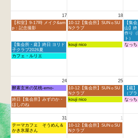
0
0
0
t
2
2
2
h
6
6
6
17
18
2
0
月
火
水
【和室】9-17時 メイク&am
10-12【集会所】SUN☼SU
【集会
2
曜
曜
曜
p：記念撮影
Nクラブ
山】終
6
日,
日,
日,
作り（
8
8
8
ト）
月
月
月
月
火
水
【集会所・庭】終日 ヨリド
kouji nico
なっち
1
1
1
曜
曜
曜
子クラブ2026夏
7
8
9
日,
日,
日,
月
カフェ・ルリエ
t
t
t
8
8
8
曜
h
h
h
月
月
月
日,
2
2
2
1
1
1
8
0
0
0
7
8
9
月
2
2
2
24
25
t
t
t
1
6
6
6
h
h
h
7
月
火
水
酵素玄米の笑桃-emo-
10-12【集会所】SUN☼SU
【蔵】
2
2
2
t
曜
曜
曜
Nクラブ
（プラ
0
0
0
h
日,
日,
日,
月
火
水
終日【集会所】みずのか・
kouji nico
なっち
2
2
2
2
8
8
8
曜
曜
曜
ほしのね
6
6
6
0
月
月
月
日,
日,
日,
2
2
2
2
8
8
8
31
1
6
4
5
6
月
月
月
t
t
t
月
火
2
テーマカフェ そうめん＆
2
10-12【集会所】SUN☼SU
2
h
h
h
曜
曜
4
かき氷屋さん
5
Nクラブ
6
2
2
2
日,
日,
t
t
t